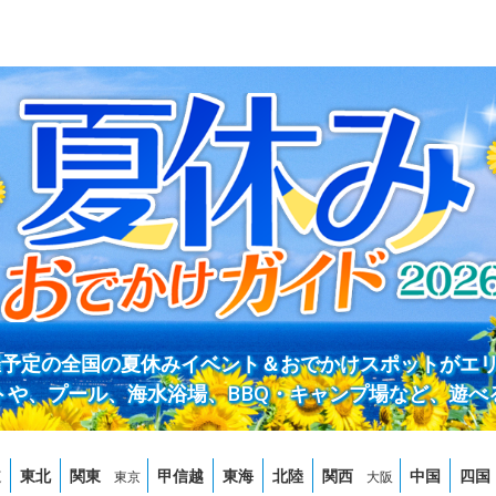
開催予定の全国の夏休みイベント＆おでかけスポットがエ
トや、プール、海水浴場、BBQ・キャンプ場など、遊べ
道
東北
関東
甲信越
東海
北陸
関西
中国
四国
東京
大阪