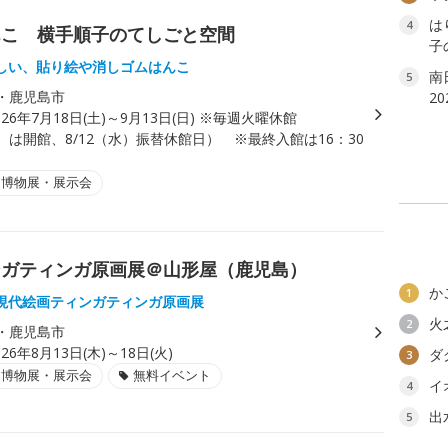
は
4
んこ 横手順子のてしごと空間
子
しい、貼り絵や消しゴムはんこ
南
5
・鹿児島市
2
026年7月18日(土)～9月13日(日) ※毎週火曜休館
火）は開館、8/12（水）振替休館日） ※最終入館は16：30
・博物展・展示会
ンガティンガ原画展＠山形屋（鹿児島）
か
1
現代絵画ティンガティンガ原画展
火
2
・鹿児島市
026年8月13日(木)～18日(火)
ダ
3
・博物展・展示会
無料イベント
イ
4
出
5