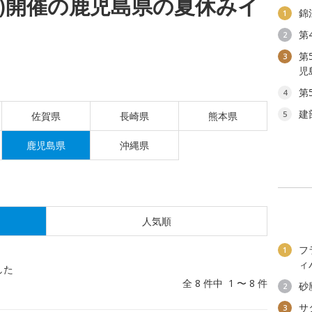
(月)開催の鹿児島県の夏休みイ
錦
1
第
2
第
3
児
第
4
建
5
佐賀県
長崎県
熊本県
鹿児島県
沖縄県
人気順
フ
1
ィ
した
全 8 件中 1 〜 8 件
砂
2
サ
3