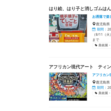
はり絵、はり子と消しゴムは
お洒落で楽
鹿児島県
期間：
2
（8/11（
まで
美術展
アフリカン現代アート ティ
アフリカン
鹿児島県
期間：
2
美術展