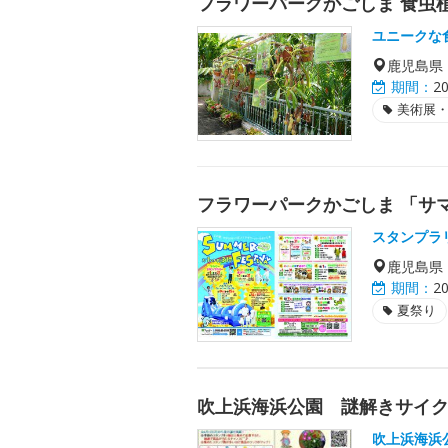
フラワーパークかごしま 食虫
ユニークな
鹿児島県
期間：
2
美術展
フラワーパークかごしま 「サ
スタンプラ
鹿児島県
期間：
2
夏祭り
吹上浜海浜公園 謎解きサイク
吹上浜海浜