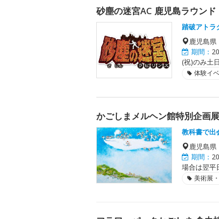
砂塵の迷宮AC 鹿児島ラウンド
踏破アトラ
鹿児島県
期間：
2
(祝)のみ土
体験イ
かごしまメルヘン館特別企画
教科書で出
鹿児島県
期間：
2
場合は翌平
美術展