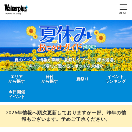
MENU
夏のイベント情報が満載！夏祭りやプール、海水浴場、
キャンプ場など遊べるスポットを大紹介
エリア
日付
イベント
夏祭り
から探す
から探す
ランキング
今日開催
イベント
2026年情報へ順次更新しておりますが一部、昨年の情
報もございます。予めご了承ください。