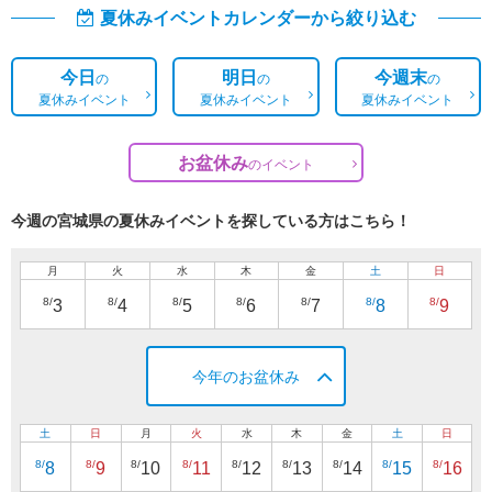
夏休みイベントカレンダーから絞り込む
今日
明日
今週末
の
の
の
夏休みイベント
夏休みイベント
夏休みイベント
お盆休み
の
イベント
今週の宮城県の夏休みイベントを探している方はこちら！
月
火
水
木
金
土
日
8/
8/
8/
8/
8/
8/
8/
3
4
5
6
7
8
9
今年のお盆休み
土
日
月
火
水
木
金
土
日
8/
8/
8/
8/
8/
8/
8/
8/
8/
8
9
10
11
12
13
14
15
16