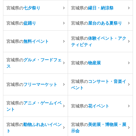
宮城県の
七夕祭り
宮城県の
縁日・納涼祭
宮城県の
盆踊り
宮城県の
屋台のある夏祭り
宮城県の
体験イベント・アク
宮城県の
無料イベント
ティビティ
宮城県の
グルメ・フードフェ
宮城県の
物産展
ス
宮城県の
コンサート・音楽イ
宮城県の
フリーマーケット
ベント
宮城県の
アニメ・ゲームイベ
宮城県の
花イベント
ント
宮城県の
動物ふれあいイベン
宮城県の
美術展・博物展・展
ト
示会