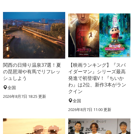
関西の日帰り温泉37選！夏
【映画ランキング】『スパ
の琵琶湖や有馬でリフレッ
イダーマン』シリーズ最高
シュしよう
発進で初登場V！『ちいか
わ』は2位、新作3本がラン
全国
クイン
2026年8月7日 18:25
更新
全国
2026年8月7日 11:00
更新