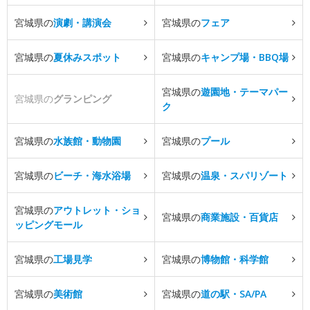
宮城県の
演劇・講演会
宮城県の
フェア
宮城県の
夏休みスポット
宮城県の
キャンプ場・BBQ場
宮城県の
遊園地・テーマパー
宮城県の
グランピング
ク
宮城県の
水族館・動物園
宮城県の
プール
宮城県の
ビーチ・海水浴場
宮城県の
温泉・スパリゾート
宮城県の
アウトレット・ショ
宮城県の
商業施設・百貨店
ッピングモール
宮城県の
工場見学
宮城県の
博物館・科学館
宮城県の
美術館
宮城県の
道の駅・SA/PA