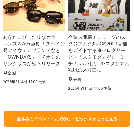
あなたにぴったりなカラー
今週末開幕！Ｊリーグのス
レンズをAIが診断！スペイン
タジアムグルメ約2000店舗
発アイウェアブランドなど
をガイドする食べログサー
「OWNDAYS」イチオシの
ビス「スタモグ」がローン
サングラスが続々リリース
チ！“おいしい”をスタジアム
観戦の入り口に
全国
全国
2026年8月4日 17:00
更新
2026年8月4日 14:50
更新
夏休みのイベント・おでかけトピックスをもっと見る