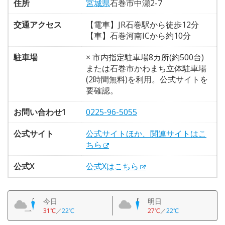
住所
宮城県
石巻市中瀬2-7
交通アクセス
【電車】JR石巻駅から徒歩12分
【車】石巻河南ICから約10分
駐車場
× 市内指定駐車場8カ所(約500台)
または石巻市かわまち立体駐車場
(2時間無料)を利用。公式サイトを
要確認。
お問い合わせ1
0225-96-5055
公式サイト
公式サイトほか、関連サイトはこ
ちら
公式X
公式Xはこちら
今日
明日
31℃
／
22℃
27℃
／
22℃