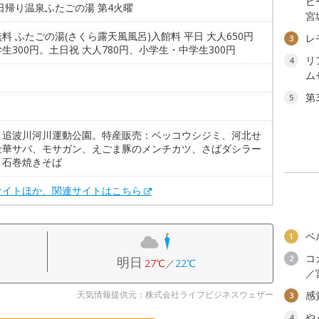
ビ
日帰り温泉ふたごの湯 第4火曜
宮
料 ふたごの湯(さくら露天風風呂)入館料 平日 大人650円
レ
3
生300円。土日祝 大人780円、小学生・中学生300円
リ
4
ム
第
5
。
：追波川河川運動公園。特産販売：ベッコウシジミ、河北せ
金華サバ、モサガン、えごま豚のメンチカツ、さばダシラー
、石巻焼きそば
サイトほか、関連サイトはこちら
ベ
1
コ
2
明日
27℃
／
22℃
／
天気情報提供元：株式会社ライフビジネスウェザー
感
3
や
4