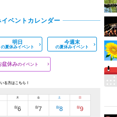
みイベントカレンダー
明日
今週末
の
夏休みイベント
の
夏休みイベント
お盆休み
の
イベント
ている方はこちら！
木
金
土
日
8/
8/
8/
8/
6
7
8
9