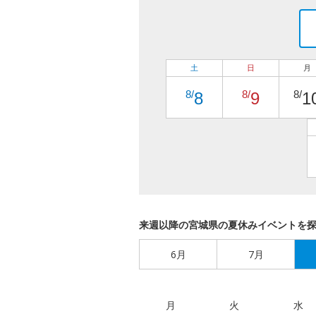
土
日
月
8/
8/
8/
8
9
1
来週以降の宮城県の夏休みイベントを
6月
7月
月
火
水