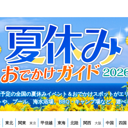
開催予定の全国の夏休みイベント＆おでかけスポットがエ
トや、プール、海水浴場、BBQ・キャンプ場など、遊べ
道
東北
関東
甲信越
東海
北陸
関西
中国
四国
東京
大阪