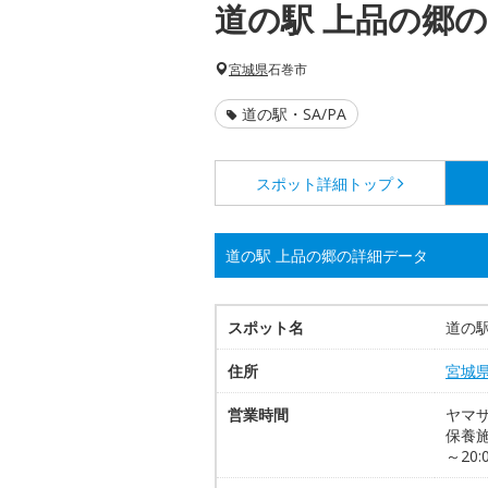
道の駅 上品の郷
宮城県
石巻市
道の駅・SA/PA
スポット詳細
トップ
道の駅 上品の郷の詳細データ
スポット名
道の駅
住所
宮城
営業時間
ヤマザ
保養施設
～20:0