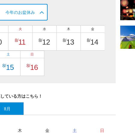
今年のお盆休み
火
水
木
金
8/
8/
8/
8/
0
11
12
13
14
土
日
8/
8/
15
16
探している方はこちら！
8月
木
金
土
日