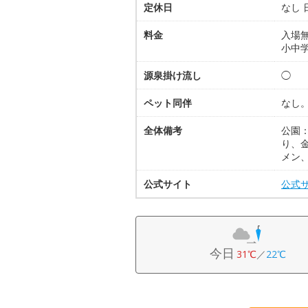
定休日
なし 
料金
入場無
小中学
源泉掛け流し
◯
ペット同伴
なし
全体備考
公園
り、
メン
公式サイト
公式
今日
31℃
／
22℃