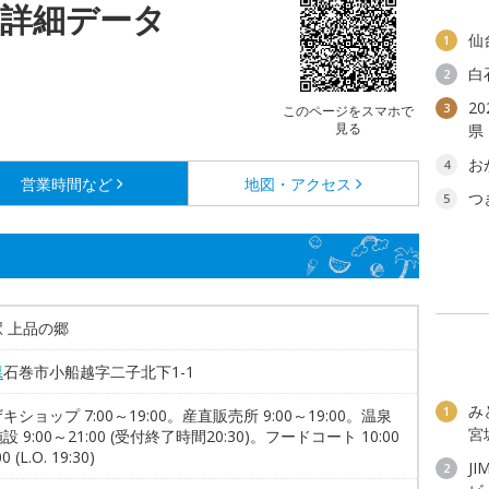
の詳細データ
仙
1
白
2
2
3
このページをスマホで
見る
県
お
4
営業時間など
地図・アクセス
つ
5
 上品の郷
県
石巻市小船越字二子北下1-1
み
1
キショップ 7:00～19:00。産直販売所 9:00～19:00。温泉
宮
 9:00～21:00 (受付終了時間20:30)。フードコート 10:00
0 (L.O. 19:30)
JI
2