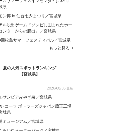
ームサマーフェスインセンダイ)2026／
城県
モン博 in 仙台七夕まつり／宮城県
アル脱出ゲーム『ゾンビに囲まれたホー
センターからの脱出』／宮城県
3回松島サマーフェスティバル／宮城県
もっと見る
夏の人気スポットランキング
【宮城県】
2026/08/08 更新
ルサンピアみやぎ泉／宮城県
カ･コーラ ボトラーズジャパン蔵王工場
宮城県
覚ミュージアム／宮城県
くらいウォーターパーク／宮城県