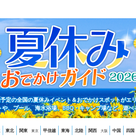
開催予定の全国の夏休みイベント＆おでかけスポットがエ
トや、プール、海水浴場、BBQ・キャンプ場など、遊べ
道
東北
関東
甲信越
東海
北陸
関西
中国
四国
東京
大阪