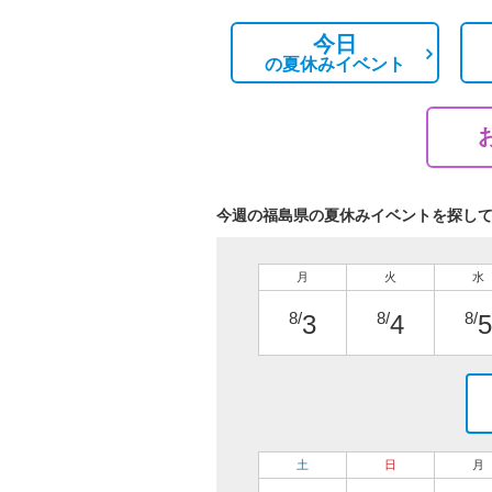
今日
の
夏休みイベント
今週の福島県の夏休みイベントを探し
月
火
水
8/
8/
8/
3
4
5
土
日
月