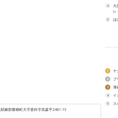
大
4
レ
ほ
5
ヤ
1
ブ
2
薄
3
イ
4
ス
5
県
耶麻郡磐梯町大字更科字高森平2481-15