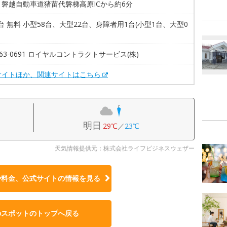
】磐越自動車道猪苗代磐梯高原ICから約6分
1台 無料 小型58台、大型22台、身障者用1台(小型1台、大型0
2-63-0691 ロイヤルコントラクトサービス(株)
サイトほか、関連サイトはこちら
明日
29℃
／
23℃
天気情報提供元：株式会社ライフビジネスウェザー
や料金、公式サイトの
情報を見る
のスポットのトップへ戻る