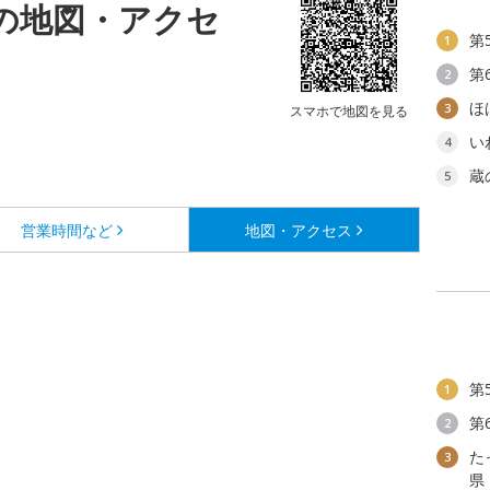
)の地図・アクセ
第
1
第
2
ほ
3
スマホで地図を見る
い
4
蔵
5
営業時間など
地図・アクセス
第
1
第
2
た
3
県