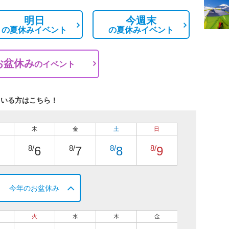
明日
今週末
の
夏休みイベント
の
夏休みイベント
お盆休み
の
イベント
ている方はこちら！
木
金
土
日
8/
8/
8/
8/
6
7
8
9
今年のお盆休み
火
水
木
金