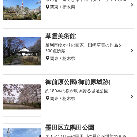
関東 / 栃木県
草雲美術館
足利市ゆかりの画家・田崎草雲の作品を
300点所蔵
関東 / 栃木県
御前原公園(御前原城跡)
約180本の桜が咲き誇る城址公園
関東 / 栃木県
墨田区立隅田公園
スカイツリーや隅田川の景色が堪能できる