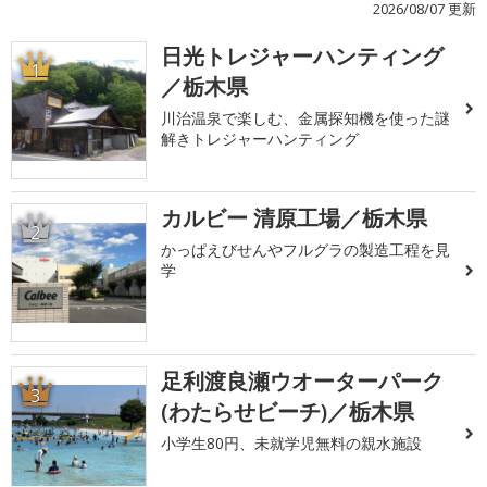
2026/08/07 更新
日光トレジャーハンティング
1
／栃木県
川治温泉で楽しむ、金属探知機を使った謎
解きトレジャーハンティング
カルビー 清原工場／栃木県
2
かっぱえびせんやフルグラの製造工程を見
学
足利渡良瀬ウオーターパーク
3
(わたらせビーチ)／栃木県
小学生80円、未就学児無料の親水施設