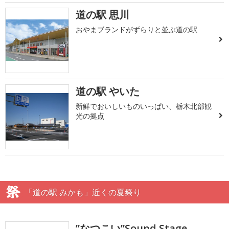
道の駅 思川
おやまブランドがずらりと並ぶ道の駅
道の駅 やいた
新鮮でおいしいものいっぱい、栃木北部観
光の拠点
「道の駅 みかも」近くの夏祭り
”なつこい”Sound Stage