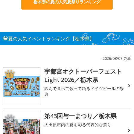
栃木県の夏の人気夏祭りランキング
夏の人気イベントランキング【栃木県】
2026/08/07 更新
宇都宮オクトーバーフェスト
1
Light 2026／栃木県
飲んで食べて歌って踊るドイツビールの祭
典
第43回与一まつり／栃木県
2
大田原市内の夏を彩る代表的な祭り