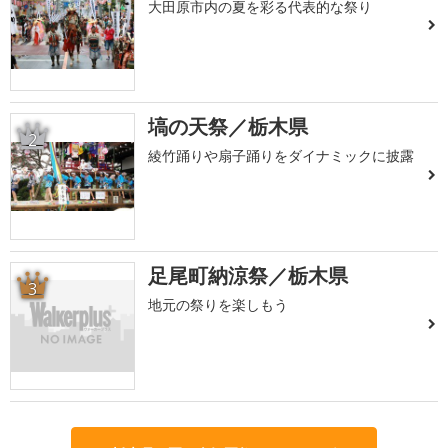
大田原市内の夏を彩る代表的な祭り
塙の天祭／栃木県
2
綾竹踊りや扇子踊りをダイナミックに披露
足尾町納涼祭／栃木県
3
地元の祭りを楽しもう