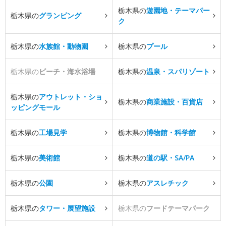
栃木県の
遊園地・テーマパー
栃木県の
グランピング
ク
栃木県の
水族館・動物園
栃木県の
プール
栃木県の
ビーチ・海水浴場
栃木県の
温泉・スパリゾート
栃木県の
アウトレット・ショ
栃木県の
商業施設・百貨店
ッピングモール
栃木県の
工場見学
栃木県の
博物館・科学館
栃木県の
美術館
栃木県の
道の駅・SA/PA
栃木県の
公園
栃木県の
アスレチック
栃木県の
タワー・展望施設
栃木県の
フードテーマパーク