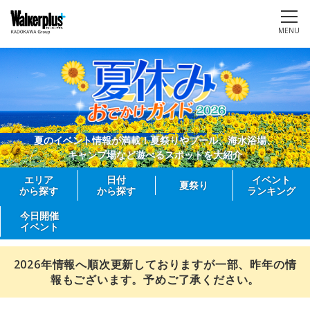
MENU
夏のイベント情報が満載！夏祭りやプール、海水浴場、
キャンプ場など遊べるスポットを大紹介
エリア
日付
イベント
夏祭り
から探す
から探す
ランキング
今日開催
イベント
2026年情報へ順次更新しておりますが一部、昨年の情
報もございます。予めご了承ください。