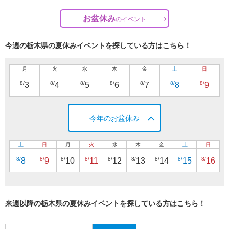
お盆休み
の
イベント
今週の栃木県の夏休みイベントを探している方はこちら！
月
火
水
木
金
土
日
8/
8/
8/
8/
8/
8/
8/
3
4
5
6
7
8
9
今年のお盆休み
土
日
月
火
水
木
金
土
日
8/
8/
8/
8/
8/
8/
8/
8/
8/
8
9
10
11
12
13
14
15
16
来週以降の栃木県の夏休みイベントを探している方はこちら！