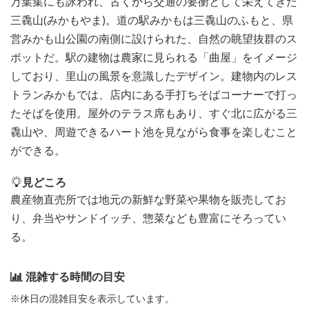
万葉集にも詠われ、古くから交通の要衝として栄えてきた
三毳山(みかもやま)。道の駅みかもは三毳山のふもと、県
営みかも山公園の南側に設けられた、自然の眺望抜群のス
ポットだ。駅の建物は農家に見られる「曲屋」をイメージ
しており、里山の風景を意識したデザイン。建物内のレス
トランみかもでは、店内にある手打ちそばコーナーで打っ
たそばを使用。屋外のテラス席もあり、すぐ北に広がる三
毳山や、周遊できるハート池を見ながら食事を楽しむこと
ができる。
見どころ
農産物直売所では地元の新鮮な野菜や果物を販売してお
り、弁当やサンドイッチ、惣菜なども豊富にそろってい
る。
混雑する時間の目安
※休日の混雑目安を表示しています。