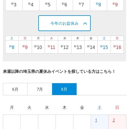
8/
8/
8/
8/
8/
8/
8/
3
4
5
6
7
8
9
今年のお盆休み
土
日
月
火
水
木
金
土
日
8/
8/
8/
8/
8/
8/
8/
8/
8/
8
9
10
11
12
13
14
15
16
来週以降の埼玉県の夏休みイベントを探している方はこちら！
6月
7月
8月
月
火
水
木
金
土
日
1
2