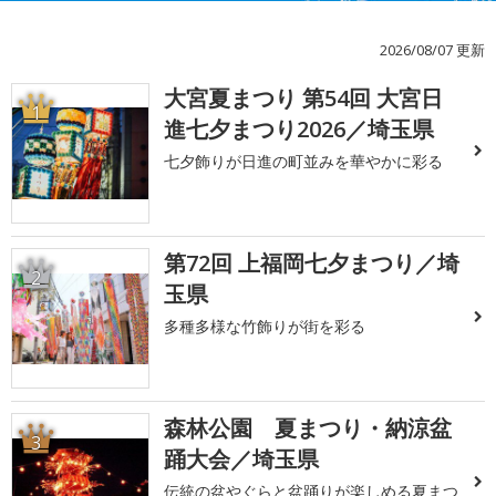
2026/08/07 更新
大宮夏まつり 第54回 大宮日
1
進七夕まつり2026／埼玉県
七夕飾りが日進の町並みを華やかに彩る
第72回 上福岡七夕まつり／埼
2
玉県
多種多様な竹飾りが街を彩る
森林公園 夏まつり・納涼盆
3
踊大会／埼玉県
伝統の盆やぐらと盆踊りが楽しめる夏まつ