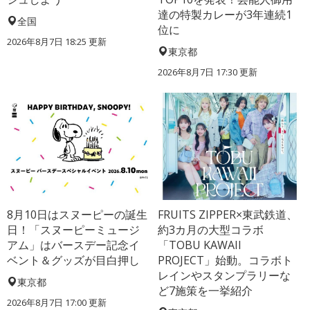
達の特製カレーが3年連続1
全国
位に
2026年8月7日 18:25
更新
東京都
2026年8月7日 17:30
更新
8月10日はスヌーピーの誕生
FRUITS ZIPPER×東武鉄道、
日！「スヌーピーミュージ
約3カ月の大型コラボ
アム」はバースデー記念イ
「TOBU KAWAII
ベント＆グッズが目白押し
PROJECT」始動。コラボト
レインやスタンプラリーな
東京都
ど7施策を一挙紹介
2026年8月7日 17:00
更新