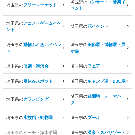
埼玉県の
コンサート・音楽イ
埼玉県の
フリーマーケット
ベント
埼玉県の
アニメ・ゲームイベ
埼玉県の
花イベント
ント
埼玉県の
動物ふれあいイベン
埼玉県の
美術展・博物展・展
ト
示会
埼玉県の
演劇・講演会
埼玉県の
フェア
埼玉県の
夏休みスポット
埼玉県の
キャンプ場・BBQ場
埼玉県の
遊園地・テーマパー
埼玉県の
グランピング
ク
埼玉県の
水族館・動物園
埼玉県の
プール
埼玉県の
ビーチ・海水浴場
埼玉県の
温泉・スパリゾート