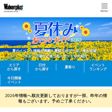
MENU
夏のイベント情報が満載！夏祭りやプール、海水浴場、
キャンプ場など遊べるスポットを大紹介
エリア
日付
イベント
夏祭り
から探す
から探す
ランキング
今日開催
イベント
2026年情報へ順次更新しておりますが一部、昨年の情
報もございます。予めご了承ください。