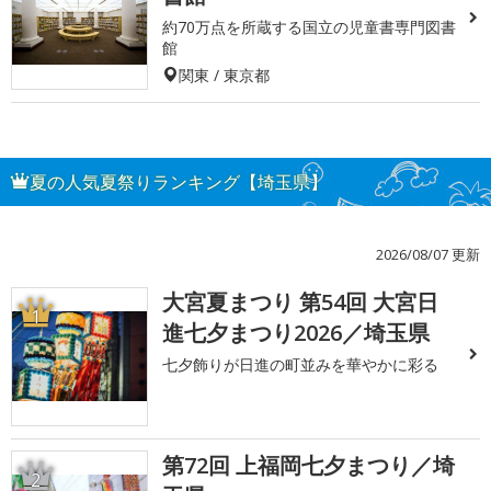
約70万点を所蔵する国立の児童書専門図書
館
関東 / 東京都
夏の人気夏祭りランキング【埼玉県】
2026/08/07 更新
大宮夏まつり 第54回 大宮日
1
進七夕まつり2026／埼玉県
七夕飾りが日進の町並みを華やかに彩る
第72回 上福岡七夕まつり／埼
2