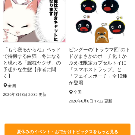
「もう寝るからね」ベッド
ピングーの“トラウマ回”のト
で待機する白猫→冬になる
ドがまさかのポーチ化！か
と現れる「腕枕ヤクザ」の
ぷえぼ限定カプセルトイに
予想外な生態【作者に聞
「スマホストラップ」と
く】
「フェイスポーチ」全10種
が登場
全国
全国
2026年8月8日 20:35
更新
2026年8月8日 17:22
更新
夏休みのイベント・おでかけトピックスをもっと見る