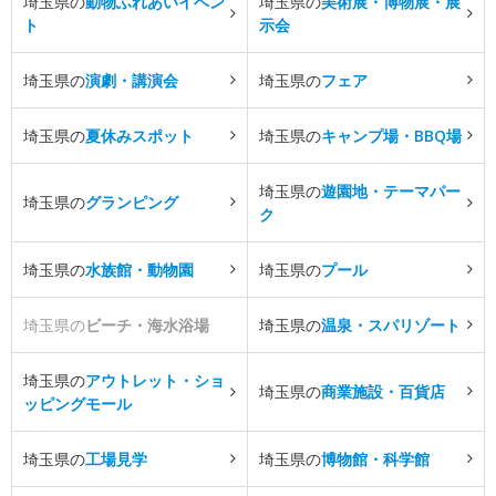
埼玉県の
動物ふれあいイベン
埼玉県の
美術展・博物展・展
ト
示会
埼玉県の
演劇・講演会
埼玉県の
フェア
埼玉県の
夏休みスポット
埼玉県の
キャンプ場・BBQ場
埼玉県の
遊園地・テーマパー
埼玉県の
グランピング
ク
埼玉県の
水族館・動物園
埼玉県の
プール
埼玉県の
ビーチ・海水浴場
埼玉県の
温泉・スパリゾート
埼玉県の
アウトレット・ショ
埼玉県の
商業施設・百貨店
ッピングモール
埼玉県の
工場見学
埼玉県の
博物館・科学館