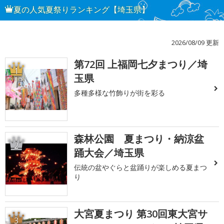
夏の人気夏祭りランキング【埼玉県】
2026/08/09 更新
第72回 上福岡七夕まつり／埼
1
玉県
多種多様な竹飾りが街を彩る
森林公園 夏まつり・納涼盆
2
踊大会／埼玉県
伝統の盆やぐらと盆踊りが楽しめる夏まつ
り
大宮夏まつり 第30回東大宮サ
3