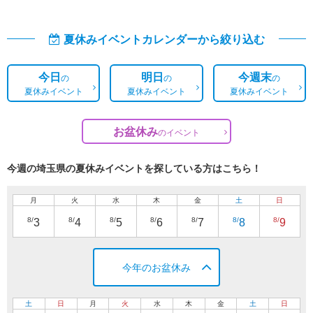
夏休みイベントカレンダーから絞り込む
今日
明日
今週末
の
の
の
夏休みイベント
夏休みイベント
夏休みイベント
お盆休み
の
イベント
今週の埼玉県の夏休みイベントを探している方はこちら！
月
火
水
木
金
土
日
8/
8/
8/
8/
8/
8/
8/
3
4
5
6
7
8
9
今年のお盆休み
土
日
月
火
水
木
金
土
日