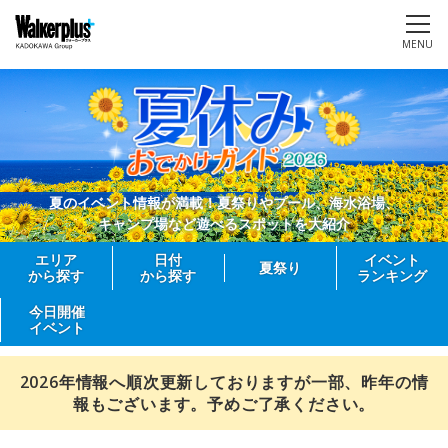
MENU
夏のイベント情報が満載！夏祭りやプール、海水浴場、
キャンプ場など遊べるスポットを大紹介
エリア
日付
イベント
夏祭り
から探す
から探す
ランキング
今日開催
イベント
2026年情報へ順次更新しておりますが一部、昨年の情
報もございます。予めご了承ください。