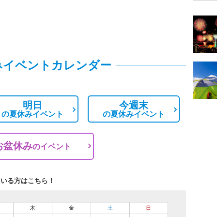
みイベントカレンダー
明日
今週末
の
夏休みイベント
の
夏休みイベント
お盆休み
の
イベント
ている方はこちら！
木
金
土
日