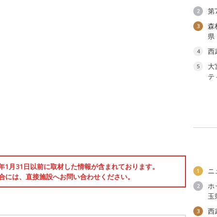
第
2
森
3
県
西
4
大
5
テ
6年1月31日以前に取材した情報が含まれております。
ニ
1
合には、直接施設へお問い合わせください。
ホ
2
玉
西
3