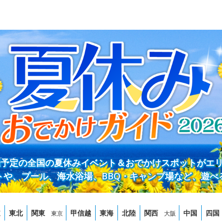
開催予定の全国の夏休みイベント＆おでかけスポットがエ
トや、プール、海水浴場、BBQ・キャンプ場など、遊べ
道
東北
関東
甲信越
東海
北陸
関西
中国
四国
東京
大阪