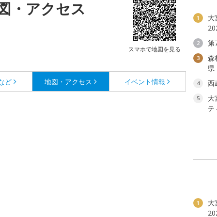
図・アクセス
大
1
2
第
2
スマホで地図を見る
森
3
県
など
地図・アクセス
イベント情報
西
4
大
5
テ
大
1
2