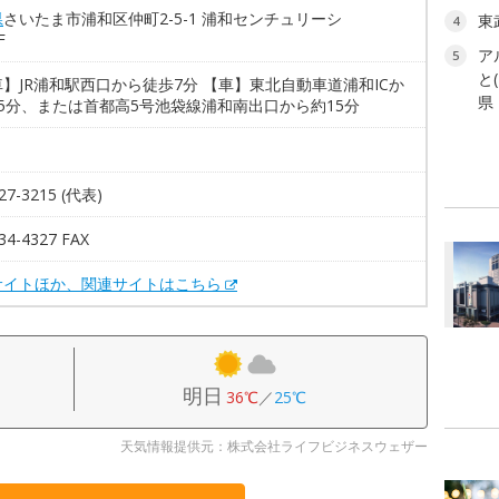
県
さいたま市浦和区仲町2-5-1 浦和センチュリーシ
東
4
F
ア
5
と
】JR浦和駅西口から徒歩7分 【車】東北自動車道浦和ICか
県
5分、または首都高5号池袋線浦和南出口から約15分
27-3215 (代表)
34-4327 FAX
サイトほか、関連サイトはこちら
明日
36℃
／
25℃
天気情報提供元：株式会社ライフビジネスウェザー