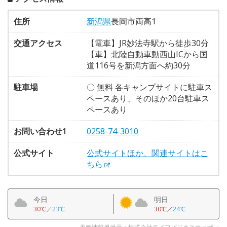
住所
新潟県
長岡市両高1
交通アクセス
【電車】JR妙法寺駅から徒歩30分
【車】北陸自動車動西山ICから国
道116号を新潟方面へ約30分
駐車場
〇 無料 各キャンプサイトに駐車ス
ペースあり、そのほか20台駐車ス
ペースあり
お問い合わせ1
0258-74-3010
公式サイト
公式サイトほか、関連サイトはこ
ちら
今日
明日
30℃
／
23℃
30℃
／
24℃