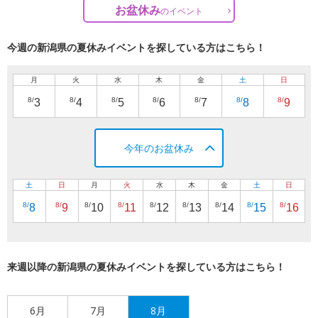
お盆休み
の
イベント
今週の新潟県の夏休みイベントを探している方はこちら！
月
火
水
木
金
土
日
8/
8/
8/
8/
8/
8/
8/
3
4
5
6
7
8
9
今年のお盆休み
土
日
月
火
水
木
金
土
日
8/
8/
8/
8/
8/
8/
8/
8/
8/
8
9
10
11
12
13
14
15
16
来週以降の新潟県の夏休みイベントを探している方はこちら！
6月
7月
8月