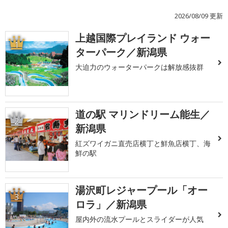
2026/08/09 更新
上越国際プレイランド ウォー
1
ターパーク／新潟県
大迫力のウォーターパークは解放感抜群
道の駅 マリンドリーム能生／
2
新潟県
紅ズワイガニ直売店横丁と鮮魚店横丁、海
鮮の駅
湯沢町レジャープール「オー
3
ロラ」／新潟県
屋内外の流水プールとスライダーが人気