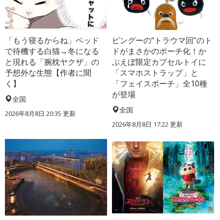
「もう寝るからね」ベッド
ピングーの“トラウマ回”のト
で待機する白猫→冬になる
ドがまさかのポーチ化！か
と現れる「腕枕ヤクザ」の
ぷえぼ限定カプセルトイに
予想外な生態【作者に聞
「スマホストラップ」と
く】
「フェイスポーチ」全10種
が登場
全国
全国
2026年8月8日 20:35
更新
2026年8月8日 17:22
更新