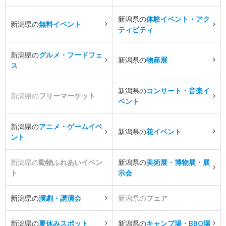
新潟県の
体験イベント・アク
新潟県の
無料イベント
ティビティ
新潟県の
グルメ・フードフェ
新潟県の
物産展
ス
新潟県の
コンサート・音楽イ
新潟県の
フリーマーケット
ベント
新潟県の
アニメ・ゲームイベ
新潟県の
花イベント
ント
新潟県の
動物ふれあいイベン
新潟県の
美術展・博物展・展
ト
示会
新潟県の
演劇・講演会
新潟県の
フェア
新潟県の
夏休みスポット
新潟県の
キャンプ場・BBQ場