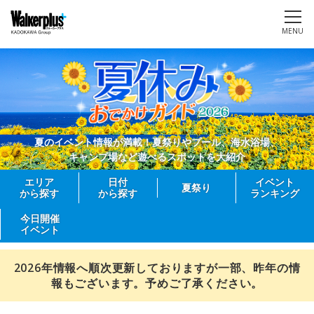
MENU
夏のイベント情報が満載！夏祭りやプール、海水浴場、
キャンプ場など遊べるスポットを大紹介
エリア
日付
イベント
夏祭り
から探す
から探す
ランキング
今日開催
イベント
2026年情報へ順次更新しておりますが一部、昨年の情
報もございます。予めご了承ください。