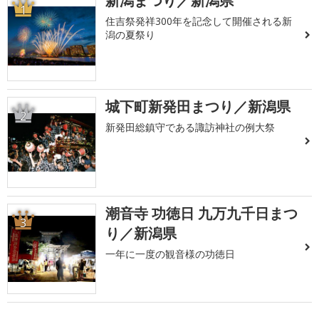
新潟まつり／新潟県
1
住吉祭発祥300年を記念して開催される新
潟の夏祭り
城下町新発田まつり／新潟県
2
新発田総鎮守である諏訪神社の例大祭
潮音寺 功徳日 九万九千日まつ
3
り／新潟県
一年に一度の観音様の功徳日