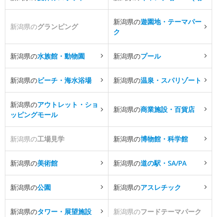
新潟県の
遊園地・テーマパー
新潟県の
グランピング
ク
新潟県の
水族館・動物園
新潟県の
プール
新潟県の
ビーチ・海水浴場
新潟県の
温泉・スパリゾート
新潟県の
アウトレット・ショ
新潟県の
商業施設・百貨店
ッピングモール
新潟県の
工場見学
新潟県の
博物館・科学館
新潟県の
美術館
新潟県の
道の駅・SA/PA
新潟県の
公園
新潟県の
アスレチック
新潟県の
タワー・展望施設
新潟県の
フードテーマパーク