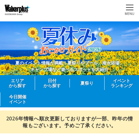
MENU
夏のイベント情報が満載！夏祭りやプール、海水浴場、
キャンプ場など遊べるスポットを大紹介
エリア
日付
イベント
夏祭り
から探す
から探す
ランキング
今日開催
イベント
2026年情報へ順次更新しておりますが一部、昨年の情
報もございます。予めご了承ください。