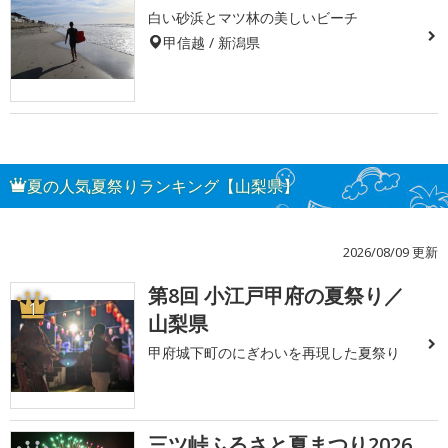
白い砂浜とマツ林の美しいビーチ
甲信越 / 新潟県
夏の人気夏祭りランキング【山梨県】
2026/08/09 更新
第8回 小江戸甲府の夏祭り／
1
山梨県
甲府城下町のにぎわいを再現した夏祭り
三ツ峠ふるさと夏まつり2026