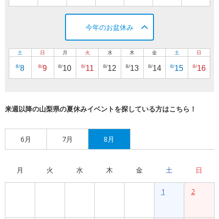
今年のお盆休み
土
日
月
火
水
木
金
土
日
8/
8/
8/
8/
8/
8/
8/
8/
8/
8
9
10
11
12
13
14
15
16
来週以降の山梨県の夏休みイベントを探している方はこちら！
6月
7月
8月
月
火
水
木
金
土
日
1
2