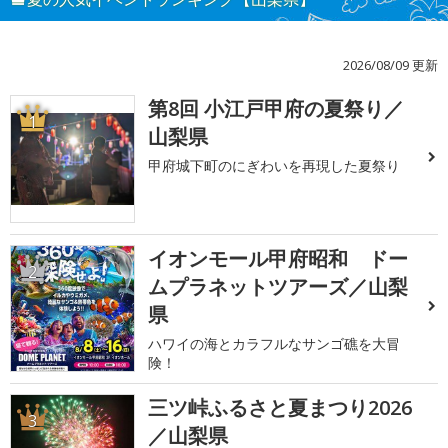
2026/08/09 更新
第8回 小江戸甲府の夏祭り／
1
山梨県
甲府城下町のにぎわいを再現した夏祭り
イオンモール甲府昭和 ドー
2
ムプラネットツアーズ／山梨
県
ハワイの海とカラフルなサンゴ礁を大冒
険！
三ツ峠ふるさと夏まつり2026
3
／山梨県