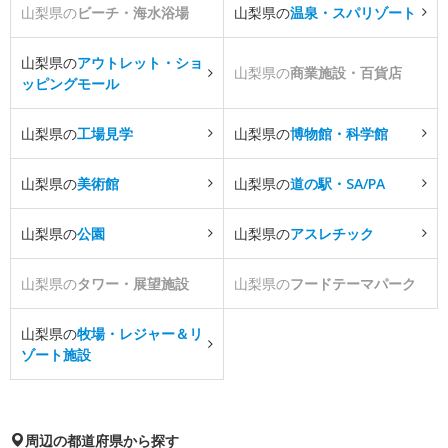
山梨県の
ビーチ・海水浴場
山梨県の
温泉・スパリゾート
山梨県の
アウトレット・ショ
山梨県の
商業施設・百貨店
ッピングモール
山梨県の
工場見学
山梨県の
博物館・科学館
山梨県の
美術館
山梨県の
道の駅・SA/PA
山梨県の
公園
山梨県の
アスレチック
山梨県の
タワー・展望施設
山梨県の
フードテーマパーク
山梨県の
牧場・レジャー＆リ
ゾート施設
周辺の都道府県から探す