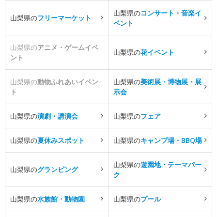
山梨県の
コンサート・音楽イ
山梨県の
フリーマーケット
ベント
山梨県の
アニメ・ゲームイベ
山梨県の
花イベント
ント
山梨県の
動物ふれあいイベン
山梨県の
美術展・博物展・展
ト
示会
山梨県の
演劇・講演会
山梨県の
フェア
山梨県の
夏休みスポット
山梨県の
キャンプ場・BBQ場
山梨県の
遊園地・テーマパー
山梨県の
グランピング
ク
山梨県の
水族館・動物園
山梨県の
プール