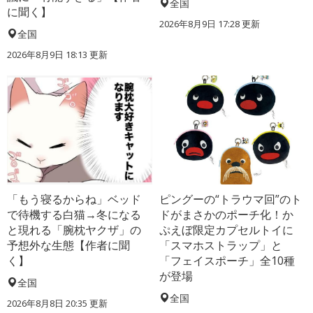
全国
に聞く】
2026年8月9日 17:28
更新
全国
2026年8月9日 18:13
更新
「もう寝るからね」ベッド
ピングーの“トラウマ回”のト
で待機する白猫→冬になる
ドがまさかのポーチ化！か
と現れる「腕枕ヤクザ」の
ぷえぼ限定カプセルトイに
予想外な生態【作者に聞
「スマホストラップ」と
く】
「フェイスポーチ」全10種
が登場
全国
全国
2026年8月8日 20:35
更新