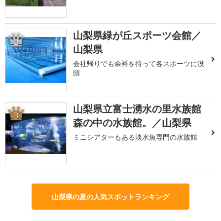
山梨県緑が丘スポーツ会館／
2
山梨県
会社帰りでも余裕を持って各スポーツに没
頭
山梨県立富士湧水の里水族館
3
森の中の水族館。／山梨県
ミニシアターもある淡水魚専門の水族館
山梨県の夏の人気スポットランキング