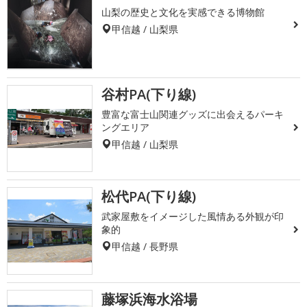
山梨の歴史と文化を実感できる博物館
甲信越 / 山梨県
谷村PA(下り線)
豊富な富士山関連グッズに出会えるパーキ
ングエリア
甲信越 / 山梨県
松代PA(下り線)
武家屋敷をイメージした風情ある外観が印
象的
甲信越 / 長野県
藤塚浜海水浴場