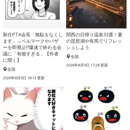
新任PTA会長「無駄をなくし
関西の日帰り温泉33選！夏
ます」→ベルマークやバザ
の琵琶湖や有馬でリフレッ
ーを即廃止!?爆速で終わる会
シュしよう
議に「有能すぎる」【作者
全国
に聞く】
2026年8月9日 17:28
更新
全国
2026年8月9日 18:13
更新