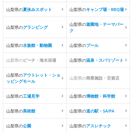
山梨県の
夏休みスポット
山梨県の
キャンプ場・BBQ場
山梨県の
遊園地・テーマパー
山梨県の
グランピング
ク
山梨県の
水族館・動物園
山梨県の
プール
山梨県の
ビーチ・海水浴場
山梨県の
温泉・スパリゾート
山梨県の
アウトレット・ショ
山梨県の
商業施設・百貨店
ッピングモール
山梨県の
工場見学
山梨県の
博物館・科学館
山梨県の
美術館
山梨県の
道の駅・SA/PA
山梨県の
公園
山梨県の
アスレチック