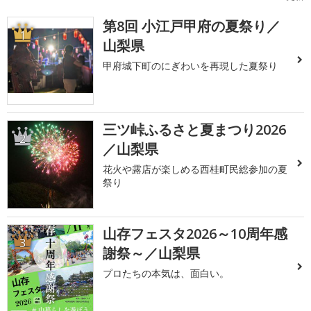
第8回 小江戸甲府の夏祭り／
1
山梨県
甲府城下町のにぎわいを再現した夏祭り
三ツ峠ふるさと夏まつり2026
2
／山梨県
花火や露店が楽しめる西桂町民総参加の夏
祭り
山存フェスタ2026～10周年感
3
謝祭～／山梨県
プロたちの本気は、面白い。