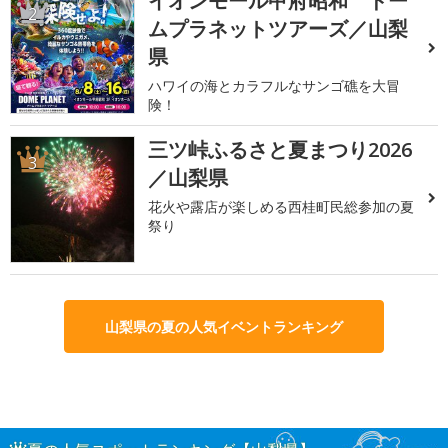
イオンモール甲府昭和 ドー
2
ムプラネットツアーズ／山梨
県
ハワイの海とカラフルなサンゴ礁を大冒
険！
三ツ峠ふるさと夏まつり2026
3
／山梨県
花火や露店が楽しめる西桂町民総参加の夏
祭り
山梨県の夏の人気イベントランキング