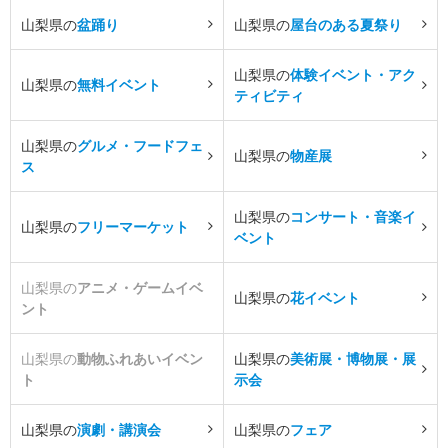
山梨県の
盆踊り
山梨県の
屋台のある夏祭り
山梨県の
体験イベント・アク
山梨県の
無料イベント
ティビティ
山梨県の
グルメ・フードフェ
山梨県の
物産展
ス
山梨県の
コンサート・音楽イ
山梨県の
フリーマーケット
ベント
山梨県の
アニメ・ゲームイベ
山梨県の
花イベント
ント
山梨県の
動物ふれあいイベン
山梨県の
美術展・博物展・展
ト
示会
山梨県の
演劇・講演会
山梨県の
フェア