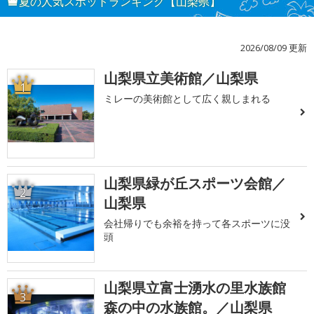
夏の人気スポットランキング【山梨県】
2026/08/09 更新
山梨県立美術館／山梨県
1
ミレーの美術館として広く親しまれる
山梨県緑が丘スポーツ会館／
2
山梨県
会社帰りでも余裕を持って各スポーツに没
頭
山梨県立富士湧水の里水族館
3
森の中の水族館。／山梨県