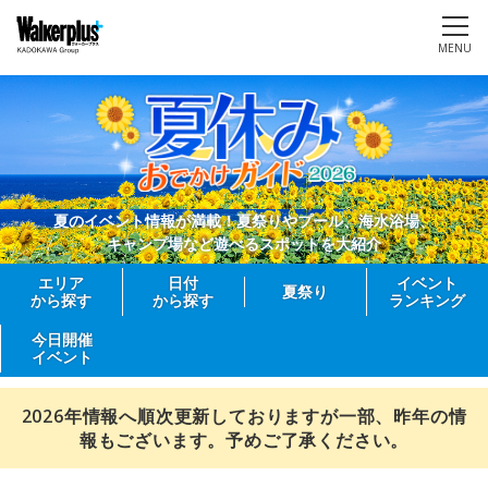
MENU
夏のイベント情報が満載！夏祭りやプール、海水浴場、
キャンプ場など遊べるスポットを大紹介
エリア
日付
イベント
夏祭り
から探す
から探す
ランキング
今日開催
イベント
2026年情報へ順次更新しておりますが一部、昨年の情
報もございます。予めご了承ください。