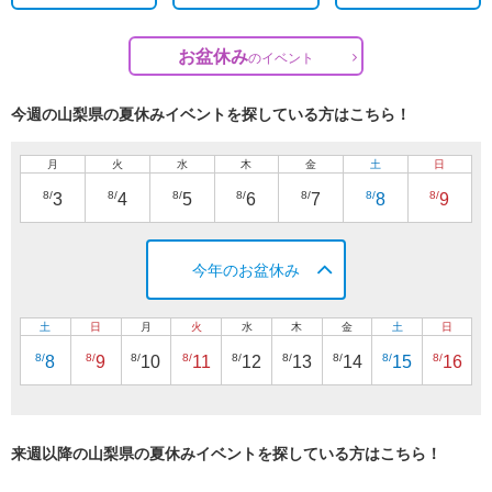
お盆休み
の
イベント
今週の山梨県の夏休みイベントを探している方はこちら！
月
火
水
木
金
土
日
8/
8/
8/
8/
8/
8/
8/
3
4
5
6
7
8
9
今年のお盆休み
土
日
月
火
水
木
金
土
日
8/
8/
8/
8/
8/
8/
8/
8/
8/
8
9
10
11
12
13
14
15
16
来週以降の山梨県の夏休みイベントを探している方はこちら！