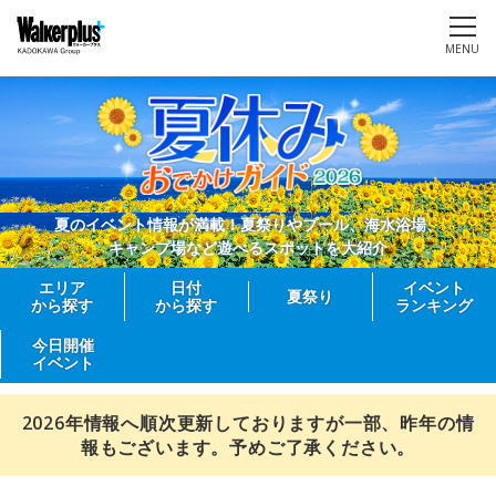
MENU
夏のイベント情報が満載！夏祭りやプール、海水浴場、
キャンプ場など遊べるスポットを大紹介
エリア
日付
イベント
夏祭り
から探す
から探す
ランキング
今日開催
イベント
2026年情報へ順次更新しておりますが一部、昨年の情
報もございます。予めご了承ください。