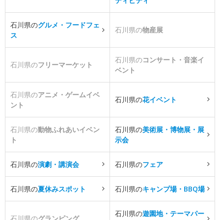
ティビティ
石川県の
グルメ・フードフェ
石川県の
物産展
ス
石川県の
コンサート・音楽イ
石川県の
フリーマーケット
ベント
石川県の
アニメ・ゲームイベ
石川県の
花イベント
ント
石川県の
動物ふれあいイベン
石川県の
美術展・博物展・展
ト
示会
石川県の
演劇・講演会
石川県の
フェア
石川県の
夏休みスポット
石川県の
キャンプ場・BBQ場
石川県の
遊園地・テーマパー
石川県の
グランピング