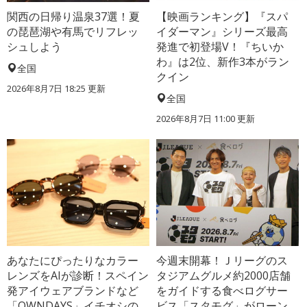
関西の日帰り温泉37選！夏
【映画ランキング】『スパ
の琵琶湖や有馬でリフレッ
イダーマン』シリーズ最高
シュしよう
発進で初登場V！『ちいか
わ』は2位、新作3本がラン
全国
クイン
2026年8月7日 18:25
更新
全国
2026年8月7日 11:00
更新
あなたにぴったりなカラー
今週末開幕！Ｊリーグのス
レンズをAIが診断！スペイン
タジアムグルメ約2000店舗
発アイウェアブランドなど
をガイドする食べログサー
「OWNDAYS」イチオシの
ビス「スタモグ」がローン