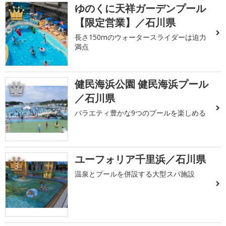
ゆのくに天祥ガーデンプール
1
【限定営業】／石川県
長さ150mのウォータースライダーは迫力
満点
健民海浜公園 健民海浜プール
2
／石川県
バラエティ豊かな9つのプールを楽しめる
ユーフォリア千里浜／石川県
3
温泉とプールを併設する大型スパ施設