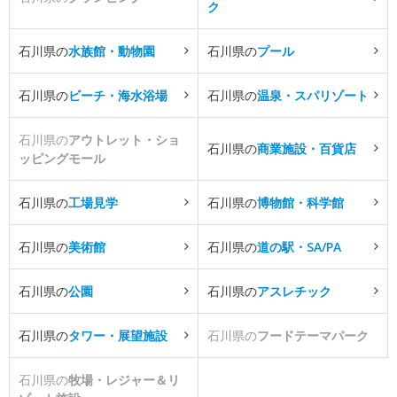
ク
石川県の
水族館・動物園
石川県の
プール
石川県の
ビーチ・海水浴場
石川県の
温泉・スパリゾート
石川県の
アウトレット・ショ
石川県の
商業施設・百貨店
ッピングモール
石川県の
工場見学
石川県の
博物館・科学館
石川県の
美術館
石川県の
道の駅・SA/PA
石川県の
公園
石川県の
アスレチック
石川県の
タワー・展望施設
石川県の
フードテーマパーク
石川県の
牧場・レジャー＆リ