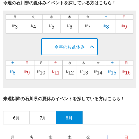
今週の石川県の夏休みイベントを探している方はこちら！
月
火
水
木
金
土
日
8/
8/
8/
8/
8/
8/
8/
3
4
5
6
7
8
9
今年のお盆休み
土
日
月
火
水
木
金
土
日
8/
8/
8/
8/
8/
8/
8/
8/
8/
8
9
10
11
12
13
14
15
16
来週以降の石川県の夏休みイベントを探している方はこちら！
6月
7月
8月
月
火
水
木
金
土
日