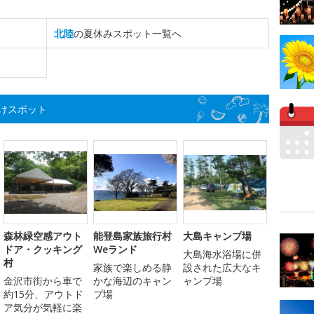
北陸
の夏休みスポット一覧へ
けスポット
森林緑空感アウト
能登島家族旅行村
大島キャンプ場
ドア・クッキング
Weランド
大島海水浴場に併
村
家族で楽しめる静
設された広大なキ
金沢市街から車で
かな海辺のキャン
ャンプ場
約15分、アウトド
プ場
ア気分が気軽に楽