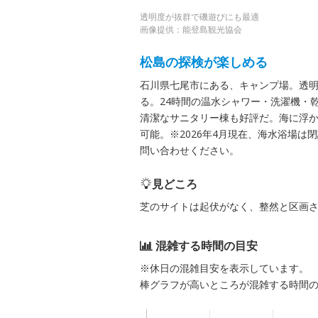
透明度が抜群で磯遊びにも最適
画像提供：能登島観光協会
松島の探検が楽しめる
石川県七尾市にある、キャンプ場。透
る。24時間の温水シャワー・洗濯機・
清潔なサニタリー棟も好評だ。海に浮
可能。※2026年4月現在、海水浴場
問い合わせください。
見どころ
芝のサイトは起伏がなく、整然と区画
混雑する時間の目安
※休日の混雑目安を表示しています。
棒グラフが高いところが混雑する時間