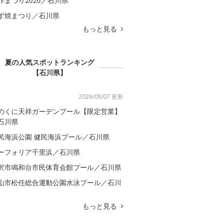
咋まつり2026／石川県
ず焼まつり／石川県
もっと見る
夏の人気スポットランキング
【石川県】
2026/08/07 更新
のくに天祥ガーデンプール【限定営業】
石川県
民海浜公園 健民海浜プール／石川県
ーフォリア千里浜／石川県
沢市鳴和台市民体育会館プール／石川県
山市松任総合運動公園水泳プール／石川
もっと見る