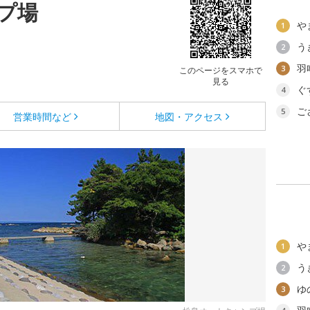
プ場
や
1
う
2
羽
3
このページをスマホで
見る
ぐ
4
ご
5
営業時間など
地図・アクセス
や
1
う
2
ゆ
3