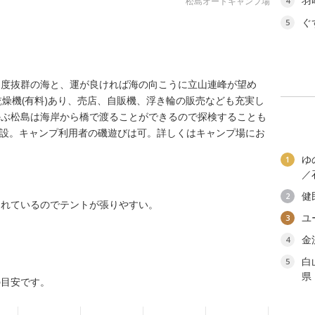
羽
松島オートキャンプ場
4
ぐ
5
明度抜群の海と、運が良ければ海の向こうに立山連峰が望め
乾燥機(有料)あり、売店、自販機、浮き輪の販売なども充実し
かぶ松島は海岸から橋で渡ることができるので探検することも
は閉設。キャンプ利用者の磯遊びは可。詳しくはキャンプ場にお
ゆ
1
／
健
2
されているのでテントが張りやすい。
ユ
3
金
4
白
5
県
の目安です。