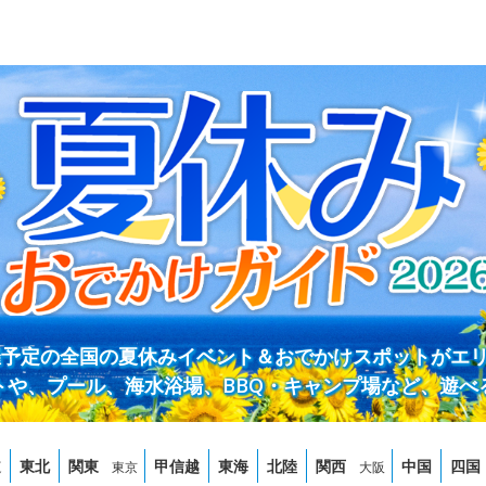
開催予定の全国の夏休みイベント＆おでかけスポットがエ
トや、プール、海水浴場、BBQ・キャンプ場など、遊べ
道
東北
関東
甲信越
東海
北陸
関西
中国
四国
東京
大阪