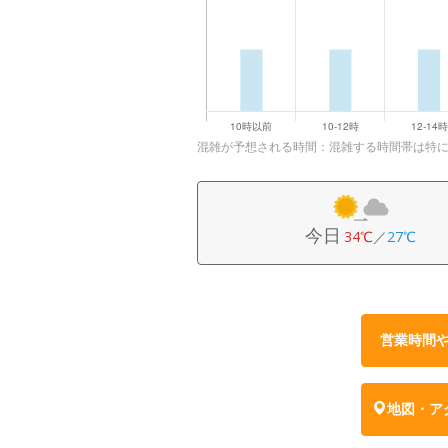
混雑が予想される時間：混雑する時間帯は特
今日
34℃
／
27℃
営業時間
地図・ア