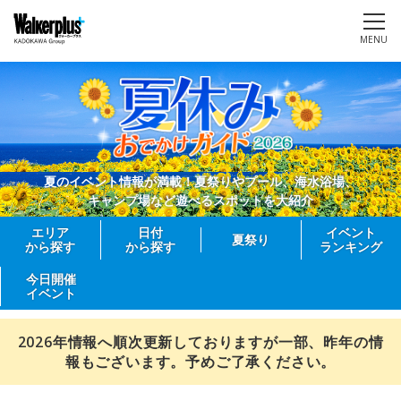
MENU
夏のイベント情報が満載！夏祭りやプール、海水浴場、
キャンプ場など遊べるスポットを大紹介
エリア
日付
イベント
夏祭り
から探す
から探す
ランキング
今日開催
イベント
2026年情報へ順次更新しておりますが一部、昨年の情
報もございます。予めご了承ください。