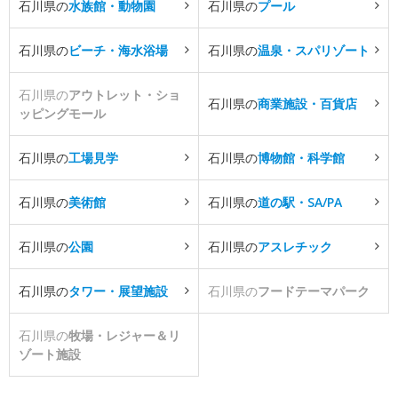
石川県の
水族館・動物園
石川県の
プール
石川県の
ビーチ・海水浴場
石川県の
温泉・スパリゾート
石川県の
アウトレット・ショ
石川県の
商業施設・百貨店
ッピングモール
石川県の
工場見学
石川県の
博物館・科学館
石川県の
美術館
石川県の
道の駅・SA/PA
石川県の
公園
石川県の
アスレチック
石川県の
タワー・展望施設
石川県の
フードテーマパーク
石川県の
牧場・レジャー＆リ
ゾート施設