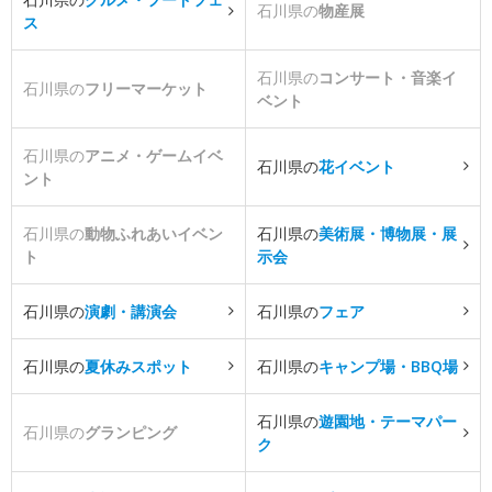
石川県の
物産展
ス
石川県の
コンサート・音楽イ
石川県の
フリーマーケット
ベント
石川県の
アニメ・ゲームイベ
石川県の
花イベント
ント
石川県の
動物ふれあいイベン
石川県の
美術展・博物展・展
ト
示会
石川県の
演劇・講演会
石川県の
フェア
石川県の
夏休みスポット
石川県の
キャンプ場・BBQ場
石川県の
遊園地・テーマパー
石川県の
グランピング
ク