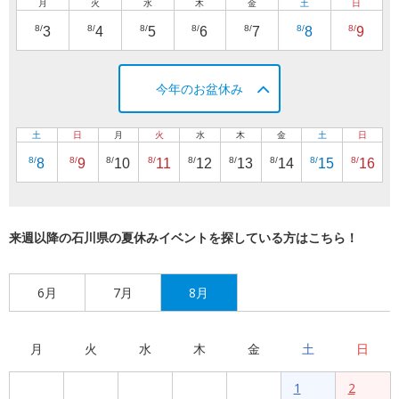
月
火
水
木
金
土
日
8/
8/
8/
8/
8/
8/
8/
3
4
5
6
7
8
9
今年のお盆休み
土
日
月
火
水
木
金
土
日
8/
8/
8/
8/
8/
8/
8/
8/
8/
8
9
10
11
12
13
14
15
16
来週以降の石川県の夏休みイベントを探している方はこちら！
6月
7月
8月
月
火
水
木
金
土
日
1
2