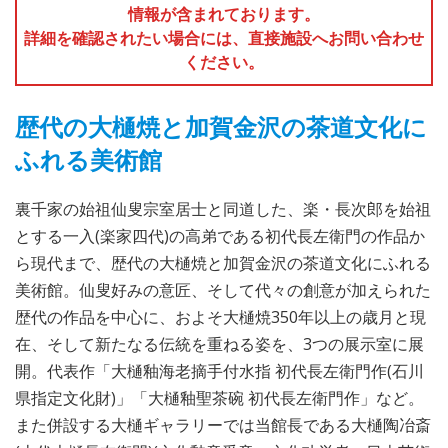
情報が含まれております。
詳細を確認されたい場合には、直接施設へお問い合わせ
ください。
歴代の大樋焼と加賀金沢の茶道文化に
ふれる美術館
裏千家の始祖仙叟宗室居士と同道した、楽・長次郎を始祖
とする一入(楽家四代)の高弟である初代長左衛門の作品か
ら現代まで、歴代の大樋焼と加賀金沢の茶道文化にふれる
美術館。仙叟好みの意匠、そして代々の創意が加えられた
歴代の作品を中心に、およそ大樋焼350年以上の歳月と現
在、そして新たなる伝統を重ねる姿を、3つの展示室に展
開。代表作「大樋釉海老摘手付水指 初代長左衛門作(石川
県指定文化財)」「大樋釉聖茶碗 初代長左衛門作」など。
また併設する大樋ギャラリーでは当館長である大樋陶冶斎