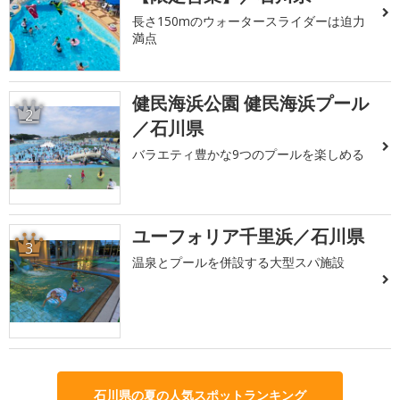
長さ150mのウォータースライダーは迫力
満点
健民海浜公園 健民海浜プール
2
／石川県
バラエティ豊かな9つのプールを楽しめる
ユーフォリア千里浜／石川県
3
温泉とプールを併設する大型スパ施設
石川県の夏の人気スポットランキング