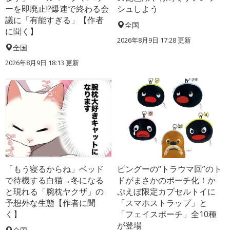
ーを即廃止!?爆速で終わる会
シュしよう
議に「有能すぎる」【作者
全国
に聞く】
2026年8月9日 17:28
更新
全国
2026年8月9日 18:13
更新
「もう寝るからね」ベッド
ピングーの“トラウマ回”のト
で待機する白猫→冬になる
ドがまさかのポーチ化！か
と現れる「腕枕ヤクザ」の
ぷえぼ限定カプセルトイに
予想外な生態【作者に聞
「スマホストラップ」と
く】
「フェイスポーチ」全10種
が登場