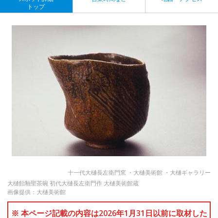
トップ
十一代大樋長左衛門窯 ・大樋美術館 ・大樋ギャラリー
大樋飴釉聖茶碗 初代大樋長左衛門作 大樋美術館蔵
画像提供：大樋美術館
※ 本ページ記載の内容は2026年1月31日以前に取材した