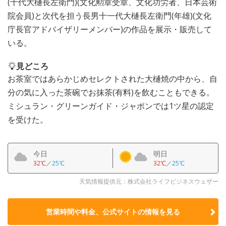
(十代大樋長左衛門)(文化勲章受章、文化功労者、日本芸術
院会員)と次代を担う長男十一代大樋長左衛門(年雄)(文化
庁長官アドバイザリーメンバー)の作品を展示・販売して
いる。
見どころ
お茶室ではあらかじめセレクトされた大樋焼の中から、自
分の気に入った茶碗でお抹茶(有料)を飲むこともできる。
ミシュラン・グリーンガイド・ジャポンでは1ツ星の認定
を受けた。
今日
明日
32℃
／
25℃
32℃
／
25℃
天気情報提供元：株式会社ライフビジネスウェザー
営業時間や料金、公式サイトの
情報を見る