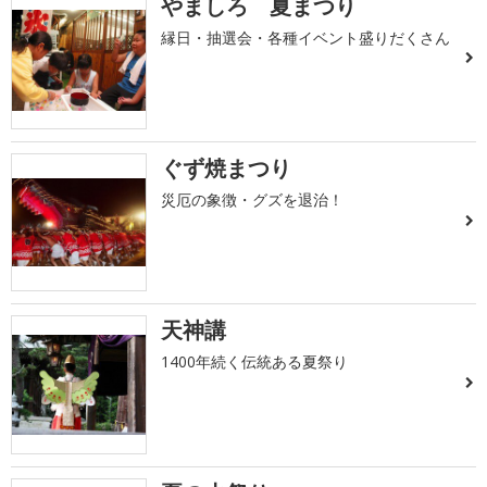
やましろ 夏まつり
縁日・抽選会・各種イベント盛りだくさん
ぐず焼まつり
災厄の象徴・グズを退治！
天神講
1400年続く伝統ある夏祭り