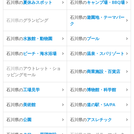
石川県の
夏休みスポット
石川県の
キャンプ場・BBQ場
石川県の
遊園地・テーマパー
石川県の
グランピング
ク
石川県の
水族館・動物園
石川県の
プール
石川県の
ビーチ・海水浴場
石川県の
温泉・スパリゾート
石川県の
アウトレット・ショ
石川県の
商業施設・百貨店
ッピングモール
石川県の
工場見学
石川県の
博物館・科学館
石川県の
美術館
石川県の
道の駅・SA/PA
石川県の
公園
石川県の
アスレチック