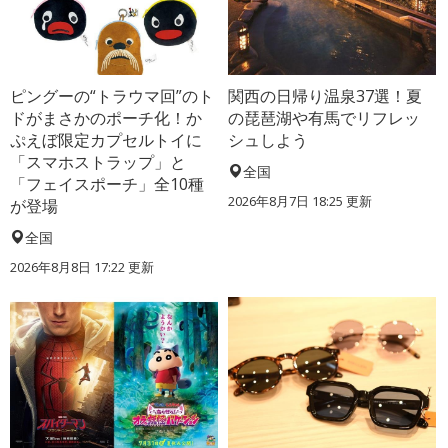
ピングーの“トラウマ回”のト
関西の日帰り温泉37選！夏
ドがまさかのポーチ化！か
の琵琶湖や有馬でリフレッ
ぷえぼ限定カプセルトイに
シュしよう
「スマホストラップ」と
全国
「フェイスポーチ」全10種
2026年8月7日 18:25
更新
が登場
全国
2026年8月8日 17:22
更新