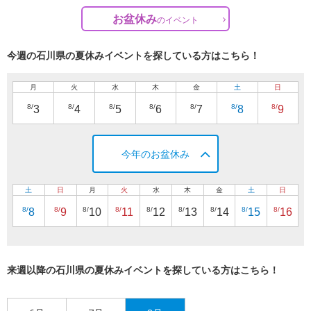
お盆休み
の
イベント
今週の石川県の夏休みイベントを探している方はこちら！
月
火
水
木
金
土
日
8/
8/
8/
8/
8/
8/
8/
3
4
5
6
7
8
9
今年のお盆休み
土
日
月
火
水
木
金
土
日
8/
8/
8/
8/
8/
8/
8/
8/
8/
8
9
10
11
12
13
14
15
16
来週以降の石川県の夏休みイベントを探している方はこちら！