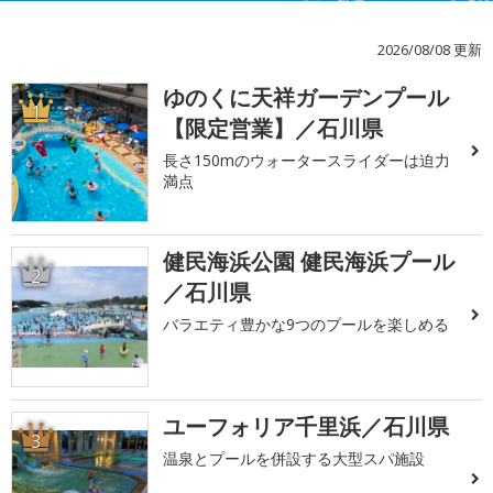
2026/08/08 更新
ゆのくに天祥ガーデンプール
1
【限定営業】／石川県
長さ150mのウォータースライダーは迫力
満点
健民海浜公園 健民海浜プール
2
／石川県
バラエティ豊かな9つのプールを楽しめる
ユーフォリア千里浜／石川県
3
温泉とプールを併設する大型スパ施設