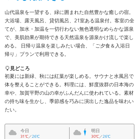
山代温泉を一望する、緑に囲まれた自然豊かな癒しの宿。
大浴場、露天風呂、貸切風呂、21室ある温泉付。客室の全
てが、加水・加温を一切行わない無色透明なめらかな源泉
で、美肌効果が期待できる天然温泉を源泉かけ流しで楽し
める。 日帰り温泉を楽しみたい場合、「ご夕食＆入浴日
帰り」プランで利用できる。
見どころ
初夏には新緑、秋には紅葉が楽しめる。サウナと水風呂で
体を整えることができる。料理には、鮮度抜群の日本海の
幸や、加賀平野の山の幸がふんだんに使われている。素材
の持ち味を生かし、季節感を巧みに演出した逸品を味わい
たい。
今日
明日
31℃
／
26℃
30℃
／
26℃