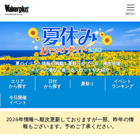
MENU
夏のイベント情報が満載！夏祭りやプール、海水浴場、
キャンプ場など遊べるスポットを大紹介
エリア
日付
イベント
夏祭り
から探す
から探す
ランキング
今日開催
イベント
2026年情報へ順次更新しておりますが一部、昨年の情
報もございます。予めご了承ください。