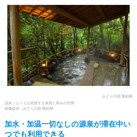
みどりの宿 萬松閣
温泉ソムリエも絶賛する泉質と和みの空間
画像提供：みどりの宿 萬松閣
加水・加温一切なしの源泉が滞在中い
つでも利用できる