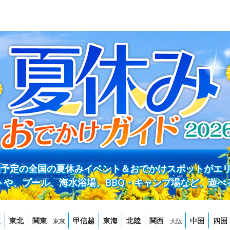
開催予定の全国の夏休みイベント＆おでかけスポットがエ
トや、プール、海水浴場、BBQ・キャンプ場など、遊べ
道
東北
関東
甲信越
東海
北陸
関西
中国
四国
東京
大阪