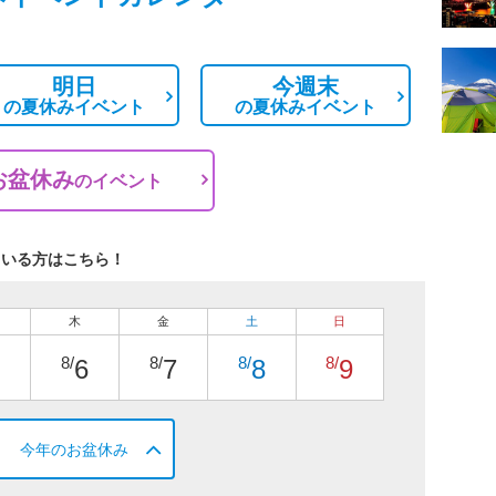
明日
今週末
の
夏休みイベント
の
夏休みイベント
お盆休み
の
イベント
ている方はこちら！
木
金
土
日
8/
8/
8/
8/
6
7
8
9
今年のお盆休み