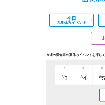
今日
の
夏休みイベント
今週の愛知県の夏休みイベントを探し
月
火
水
8/
8/
8/
3
4
5