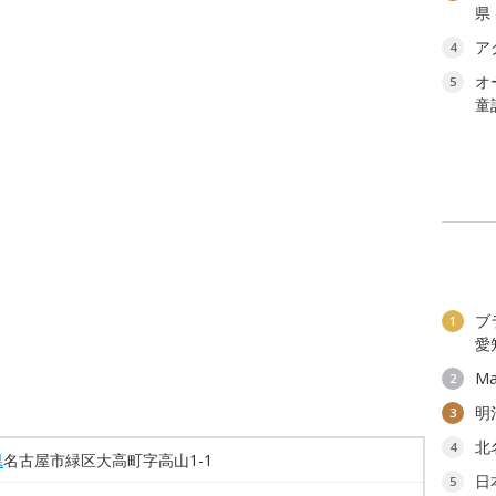
県
ア
4
オ
5
童
ブ
1
愛
Ma
2
明
3
北
4
県
名古屋市緑区大高町字高山1-1
日
5