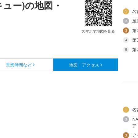
キュー)の地図・
名
1
足
2
第
3
スマホで地図を見る
第
4
第
5
営業時間など
地図・アクセス
名
1
N
2
ア
ア
3