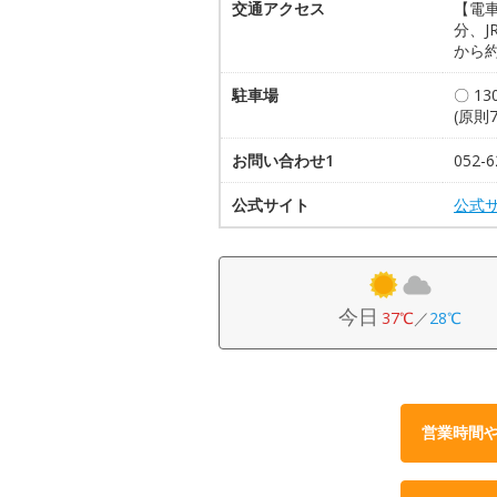
交通アクセス
【電車
分、J
から約
駐車場
〇 1
(原則7
お問い合わせ1
052-6
公式サイト
公式
今日
37℃
／
28℃
営業時間