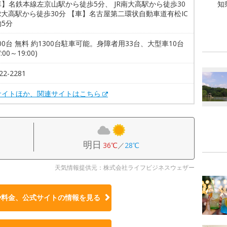
】名鉄本線左京山駅から徒歩5分、 JR南大高駅から徒歩30
知
R大高駅から徒歩30分 【車】名古屋第二環状自動車道有松IC
5分
300台 無料 約1300台駐車可能。身障者用33台、大型車10台
:00～19:00)
22-2281
サイトほか、関連サイトはこちら
明日
36℃
／
28℃
天気情報提供元：株式会社ライフビジネスウェザー
や料金、公式サイトの
情報を見る