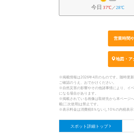
今日
37℃
／
28℃
営業時間
地図・ア
※掲載情報は2026年4月のものです。随時
ご確認のうえ、おでかけください。
※自然災害の影響やその他諸事情により、イ
になる場合があります。
※掲載されている画像は取材先から本ページ
載(二次使用)は禁止です。
※表示料金は消費税8％ないし10％の内税表示
スポット詳細
トップ