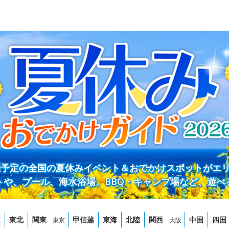
開催予定の全国の夏休みイベント＆おでかけスポットがエ
トや、プール、海水浴場、BBQ・キャンプ場など、遊べ
道
東北
関東
甲信越
東海
北陸
関西
中国
四国
東京
大阪