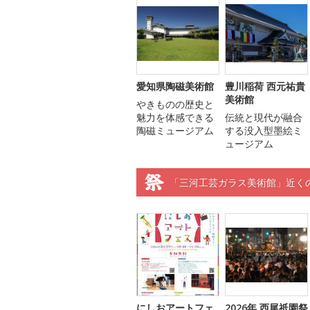
愛知県陶磁美術館
豊川稲荷 西元祐貴
美術館
やきものの歴史と
魅力を体感できる
伝統と現代が融合
陶磁ミュージアム
する没入型墨絵ミ
ュージアム
「三河工芸ガラス美術館」近く
にしおアートフェ
2026年 西尾祇園祭