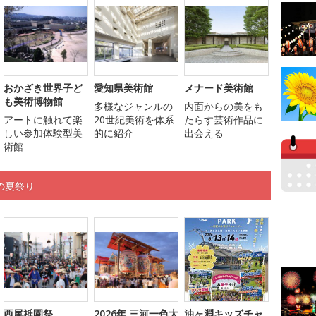
おかざき世界子ど
愛知県美術館
メナード美術館
も美術博物館
多様なジャンルの
内面からの美をも
アートに触れて楽
20世紀美術を体系
たらす芸術作品に
しい参加体験型美
的に紹介
出会える
術館
の夏祭り
西尾祇園祭
2026年 三河一色大
油ヶ淵キッズチャ