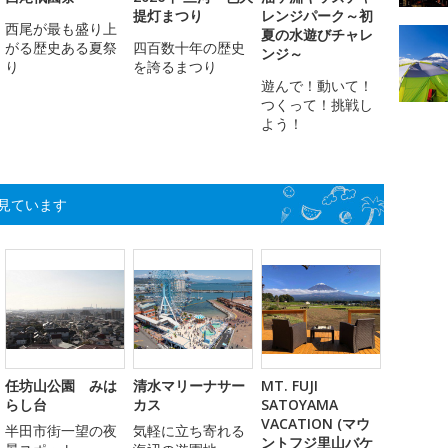
提灯まつり
レンジパーク～初
西尾が最も盛り上
夏の水遊びチャレ
がる歴史ある夏祭
四百数十年の歴史
ンジ～
り
を誇るまつり
遊んで！動いて！
つくって！挑戦し
よう！
見ています
任坊山公園 みは
清水マリーナサー
MT. FUJI
らし台
カス
SATOYAMA
VACATION (マウ
半田市街一望の夜
気軽に立ち寄れる
ントフジ里山バケ