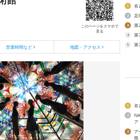
名
1
足
2
第
3
このページをスマホで
見る
第
4
第
5
営業時間など
地図・アクセス
名
1
N
2
ア
ア
3
県