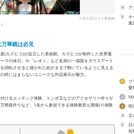
ア
4
オ
5
三河工芸ガラス美術館
童
ィア」
大万華鏡は必見
彦(カズヒコ)が設立した美術館。カズヒコが制作した世界最
ローマの休日」や「レオン」など名画の一場面をガラスアート
ルを回転させると描かれた絵がまるで動いているように見える
館の枠にはまらないユニークな作品展示が魅力。
ブ
1
愛
Ma
2
を付けるエッチング体験、トンボ玉などのアクセサリー作りが
万華鏡作りなど、1名から参加できる体験教室も開催(※体験
明
3
北
4
日
5
知