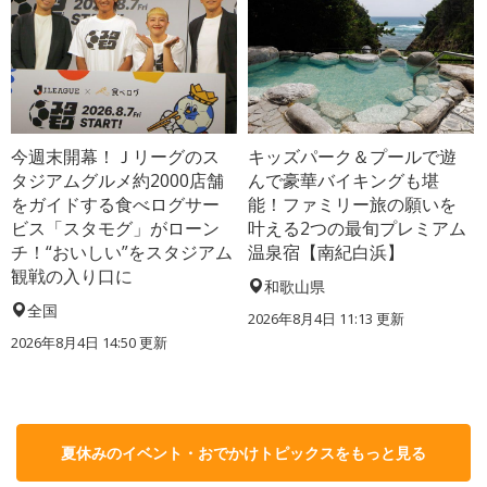
今週末開幕！Ｊリーグのス
キッズパーク＆プールで遊
タジアムグルメ約2000店舗
んで豪華バイキングも堪
をガイドする食べログサー
能！ファミリー旅の願いを
ビス「スタモグ」がローン
叶える2つの最旬プレミアム
チ！“おいしい”をスタジアム
温泉宿【南紀白浜】
観戦の入り口に
和歌山県
全国
2026年8月4日 11:13
更新
2026年8月4日 14:50
更新
夏休みのイベント・おでかけトピックスをもっと見る