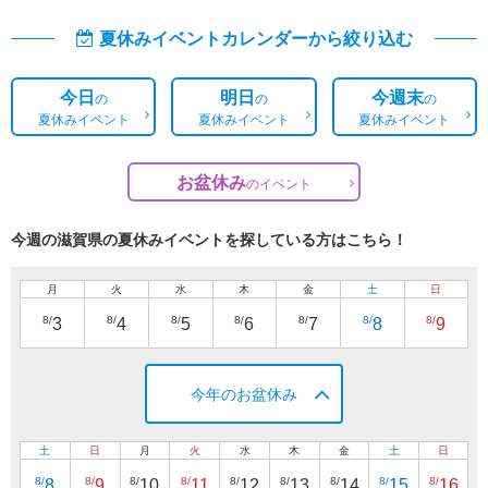
夏休みイベントカレンダーから絞り込む
今日
明日
今週末
の
の
の
夏休みイベント
夏休みイベント
夏休みイベント
お盆休み
の
イベント
今週の滋賀県の夏休みイベントを探している方はこちら！
月
火
水
木
金
土
日
8/
8/
8/
8/
8/
8/
8/
3
4
5
6
7
8
9
今年のお盆休み
土
日
月
火
水
木
金
土
日
8/
8/
8/
8/
8/
8/
8/
8/
8/
8
9
10
11
12
13
14
15
16