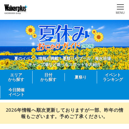
MENU
夏のイベント情報が満載！夏祭りやプール、海水浴場、
キャンプ場など遊べるスポットを大紹介
エリア
日付
イベント
夏祭り
から探す
から探す
ランキング
今日開催
イベント
2026年情報へ順次更新しておりますが一部、昨年の情
報もございます。予めご了承ください。