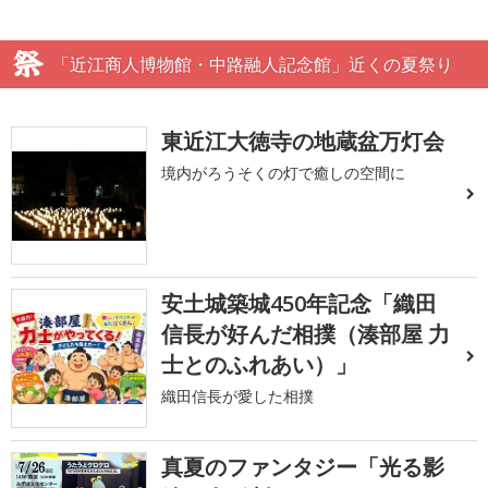
「近江商人博物館・中路融人記念館」近くの夏祭り
東近江大徳寺の地蔵盆万灯会
境内がろうそくの灯で癒しの空間に
安土城築城450年記念「織田
信長が好んだ相撲（湊部屋 力
士とのふれあい）」
織田信長が愛した相撲
真夏のファンタジー「光る影