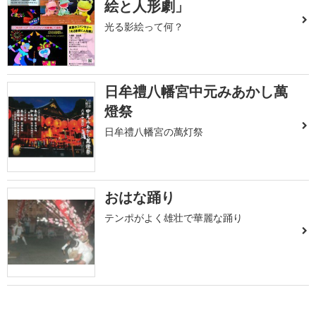
絵と人形劇」
光る影絵って何？
日牟禮八幡宮中元みあかし萬
燈祭
日牟禮八幡宮の萬灯祭
おはな踊り
テンポがよく雄壮で華麗な踊り