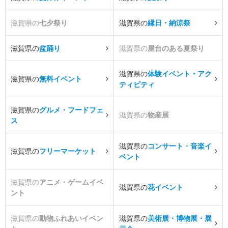
滋賀県の
七夕祭り
滋賀県の
縁日・納涼祭
滋賀県の
盆踊り
滋賀県の
屋台のある夏祭り
滋賀県の
体験イベント・アク
滋賀県の
無料イベント
ティビティ
滋賀県の
グルメ・フードフェ
滋賀県の
物産展
ス
滋賀県の
コンサート・音楽イ
滋賀県の
フリーマーケット
ベント
滋賀県の
アニメ・ゲームイベ
滋賀県の
花イベント
ント
滋賀県の
動物ふれあいイベン
滋賀県の
美術展・博物展・展