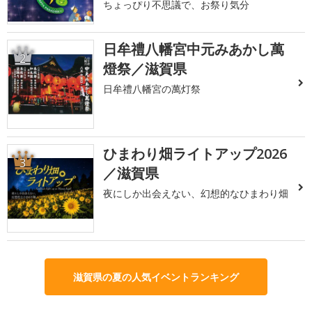
ちょっぴり不思議で、お祭り気分
日牟禮八幡宮中元みあかし萬
2
燈祭／滋賀県
日牟禮八幡宮の萬灯祭
ひまわり畑ライトアップ2026
3
／滋賀県
夜にしか出会えない、幻想的なひまわり畑
滋賀県の夏の人気イベントランキング