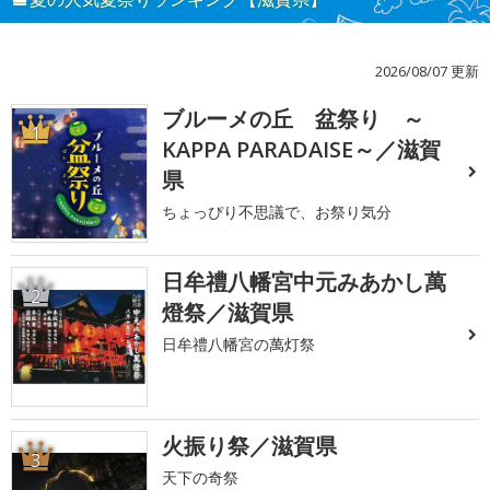
2026/08/07 更新
ブルーメの丘 盆祭り ～
1
KAPPA PARADAISE～／滋賀
県
ちょっぴり不思議で、お祭り気分
日牟禮八幡宮中元みあかし萬
2
燈祭／滋賀県
日牟禮八幡宮の萬灯祭
火振り祭／滋賀県
3
天下の奇祭