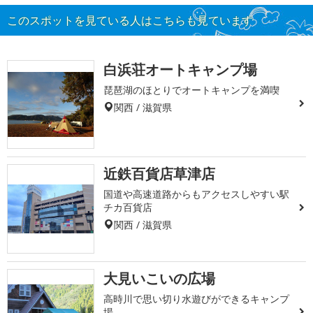
このスポットを見ている人はこちらも見ています
白浜荘オートキャンプ場
琵琶湖のほとりでオートキャンプを満喫
関西 / 滋賀県
近鉄百貨店草津店
国道や高速道路からもアクセスしやすい駅
チカ百貨店
関西 / 滋賀県
大見いこいの広場
高時川で思い切り水遊びができるキャンプ
場