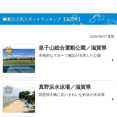
夏の人気スポットランキング【滋賀県】
2026/08/07 更新
皇子山総合運動公園／滋賀県
1
本格的なスポーツ施設が充実した公園
真野浜水泳場／滋賀県
2
琵琶湖大橋に近いきれいな砂浜の水浴場