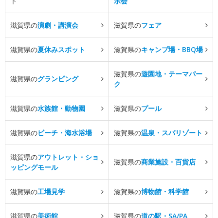
ト
示会
滋賀県の
演劇・講演会
滋賀県の
フェア
滋賀県の
夏休みスポット
滋賀県の
キャンプ場・BBQ場
滋賀県の
遊園地・テーマパー
滋賀県の
グランピング
ク
滋賀県の
水族館・動物園
滋賀県の
プール
滋賀県の
ビーチ・海水浴場
滋賀県の
温泉・スパリゾート
滋賀県の
アウトレット・ショ
滋賀県の
商業施設・百貨店
ッピングモール
滋賀県の
工場見学
滋賀県の
博物館・科学館
滋賀県の
美術館
滋賀県の
道の駅・SA/PA