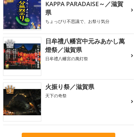
KAPPA PARADAISE～／滋賀
県
ちょっぴり不思議で、お祭り気分
日牟禮八幡宮中元みあかし萬
2
燈祭／滋賀県
日牟禮八幡宮の萬灯祭
火振り祭／滋賀県
3
天下の奇祭