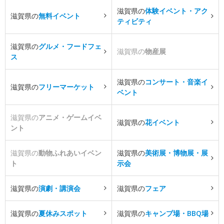
滋賀県の
体験イベント・アク
滋賀県の
無料イベント
ティビティ
滋賀県の
グルメ・フードフェ
滋賀県の
物産展
ス
滋賀県の
コンサート・音楽イ
滋賀県の
フリーマーケット
ベント
滋賀県の
アニメ・ゲームイベ
滋賀県の
花イベント
ント
滋賀県の
動物ふれあいイベン
滋賀県の
美術展・博物展・展
ト
示会
滋賀県の
演劇・講演会
滋賀県の
フェア
滋賀県の
夏休みスポット
滋賀県の
キャンプ場・BBQ場