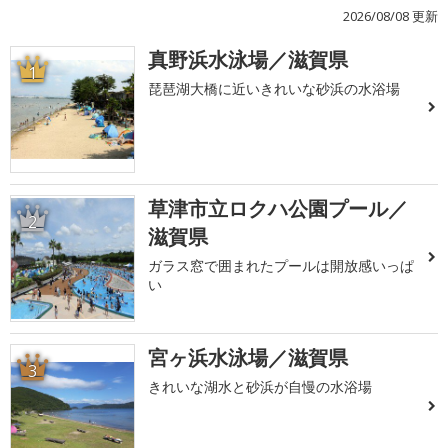
2026/08/08 更新
真野浜水泳場／滋賀県
1
琵琶湖大橋に近いきれいな砂浜の水浴場
草津市立ロクハ公園プール／
2
滋賀県
ガラス窓で囲まれたプールは開放感いっぱ
い
宮ヶ浜水泳場／滋賀県
3
きれいな湖水と砂浜が自慢の水浴場