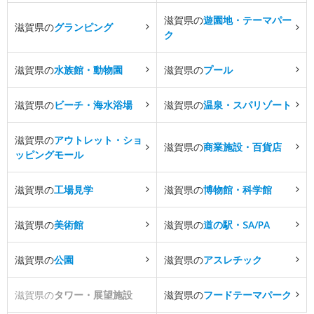
滋賀県の
遊園地・テーマパー
滋賀県の
グランピング
ク
滋賀県の
水族館・動物園
滋賀県の
プール
滋賀県の
ビーチ・海水浴場
滋賀県の
温泉・スパリゾート
滋賀県の
アウトレット・ショ
滋賀県の
商業施設・百貨店
ッピングモール
滋賀県の
工場見学
滋賀県の
博物館・科学館
滋賀県の
美術館
滋賀県の
道の駅・SA/PA
滋賀県の
公園
滋賀県の
アスレチック
滋賀県の
タワー・展望施設
滋賀県の
フードテーマパーク