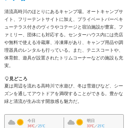
清流高時川のほとりにあるキャンプ場。オートキャンプサ
イト、フリーテントサイトに加え、プライベートバーベキ
ューテラス付きのヴィラやコテージと宿泊施設が豊富。フ
ァミリー、団体にも対応する。センターハウス内には売店
や無料で使える冷蔵庫、冷凍庫があり、キャンプ用品や調
理器具のレンタルも行っている。また、テニスコートや、
体育館、遊具が設置されたトリムコーナーなどの施設も充
実。
見どころ
夏は周辺を流れる高時川で水遊び、冬は雪遊びなど、シー
ズンを通してアウトドアを満喫することができる。豊かな
緑と清流が生み出す開放感も魅力だ。
今日
明日
36℃
／
25℃
33℃
／
25℃