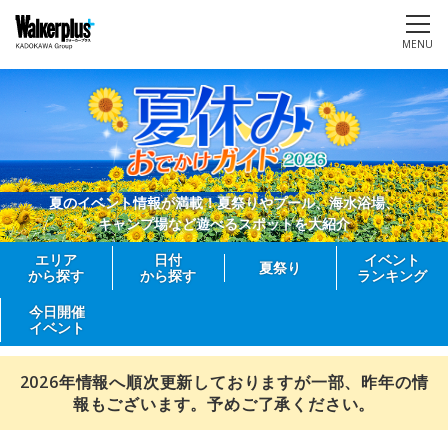
MENU
夏のイベント情報が満載！夏祭りやプール、海水浴場、
キャンプ場など遊べるスポットを大紹介
エリア
日付
イベント
夏祭り
から探す
から探す
ランキング
今日開催
イベント
2026年情報へ順次更新しておりますが一部、昨年の情
報もございます。予めご了承ください。