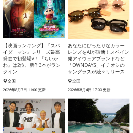
【映画ランキング】『スパ
あなたにぴったりなカラー
イダーマン』シリーズ最高
レンズをAIが診断！スペイン
発進で初登場V！『ちいか
発アイウェアブランドなど
わ』は2位、新作3本がラン
「OWNDAYS」イチオシの
クイン
サングラスが続々リリース
全国
全国
2026年8月7日 11:00
更新
2026年8月4日 17:00
更新