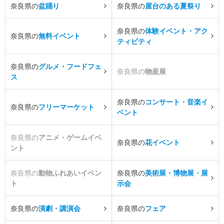
奈良県の
盆踊り
奈良県の
屋台のある夏祭り
奈良県の
体験イベント・アク
奈良県の
無料イベント
ティビティ
奈良県の
グルメ・フードフェ
奈良県の
物産展
ス
奈良県の
コンサート・音楽イ
奈良県の
フリーマーケット
ベント
奈良県の
アニメ・ゲームイベ
奈良県の
花イベント
ント
奈良県の
動物ふれあいイベン
奈良県の
美術展・博物展・展
ト
示会
奈良県の
演劇・講演会
奈良県の
フェア