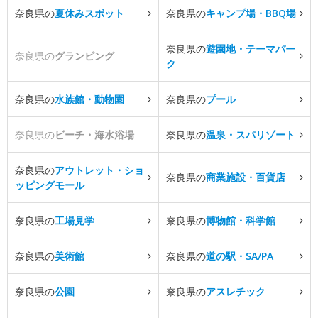
奈良県の
夏休みスポット
奈良県の
キャンプ場・BBQ場
奈良県の
遊園地・テーマパー
奈良県の
グランピング
ク
奈良県の
水族館・動物園
奈良県の
プール
奈良県の
ビーチ・海水浴場
奈良県の
温泉・スパリゾート
奈良県の
アウトレット・ショ
奈良県の
商業施設・百貨店
ッピングモール
奈良県の
工場見学
奈良県の
博物館・科学館
奈良県の
美術館
奈良県の
道の駅・SA/PA
奈良県の
公園
奈良県の
アスレチック