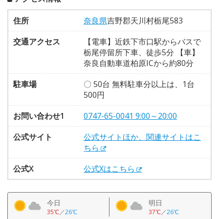
住所
奈良県
吉野郡天川村栃尾583
交通アクセス
【電車】近鉄下市口駅からバスで
栃尾停留所下車、徒歩5分 【車】
奈良自動車道柏原ICから約80分
駐車場
〇 50台 無料駐車分以上は、1台
500円
お問い合わせ1
0747-65-0041 9:00～20:00
公式サイト
公式サイトほか、関連サイトはこ
ちら
公式X
公式Xはこちら
今日
明日
35℃
／
26℃
37℃
／
26℃