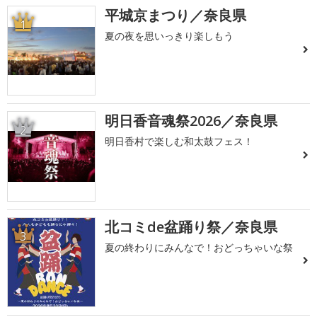
平城京まつり／奈良県
1
夏の夜を思いっきり楽しもう
明日香音魂祭2026／奈良県
2
明日香村で楽しむ和太鼓フェス！
北コミde盆踊り祭／奈良県
3
夏の終わりにみんなで！おどっちゃいな祭