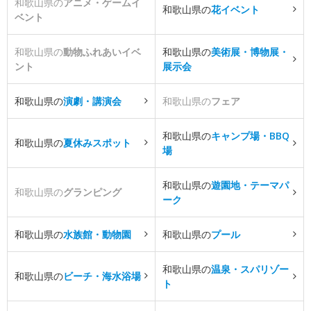
和歌山県の
アニメ・ゲームイ
和歌山県の
花イベント
ベント
和歌山県の
動物ふれあいイベ
和歌山県の
美術展・博物展・
ント
展示会
和歌山県の
演劇・講演会
和歌山県の
フェア
和歌山県の
キャンプ場・BBQ
和歌山県の
夏休みスポット
場
和歌山県の
遊園地・テーマパ
和歌山県の
グランピング
ーク
和歌山県の
水族館・動物園
和歌山県の
プール
和歌山県の
温泉・スパリゾー
和歌山県の
ビーチ・海水浴場
ト