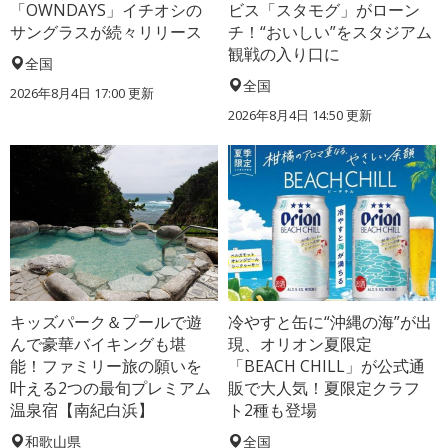
「OWNDAYS」イチオシの
ビス「スタモグ」がローン
サングラスが続々リリース
チ！“おいしい”をスタジアム
観戦の入り口に
全国
全国
2026年8月4日 17:00
更新
2026年8月4日 14:50
更新
キッズパーク＆プールで遊
冷やすと缶に“沖縄の海”が出
んで豪華バイキングも堪
現、オリオン夏限定
能！ファミリー旅の願いを
「BEACH CHILL」が公式通
叶える2つの最旬プレミアム
販で大人気！夏限定クラフ
温泉宿【南紀白浜】
ト2種も登場
和歌山県
全国