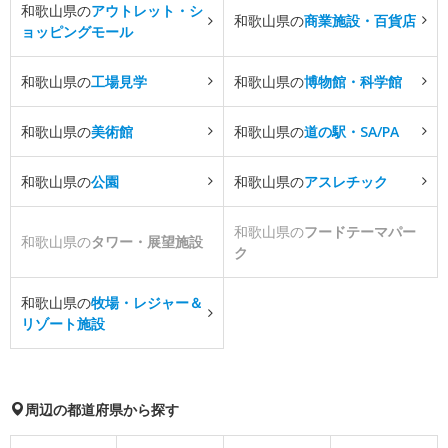
和歌山県の
アウトレット・シ
和歌山県の
商業施設・百貨店
ョッピングモール
和歌山県の
工場見学
和歌山県の
博物館・科学館
和歌山県の
美術館
和歌山県の
道の駅・SA/PA
和歌山県の
公園
和歌山県の
アスレチック
和歌山県の
フードテーマパー
和歌山県の
タワー・展望施設
ク
和歌山県の
牧場・レジャー＆
リゾート施設
周辺の都道府県から探す