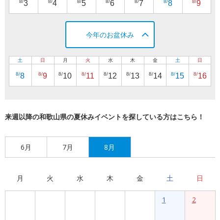
8/
8/
8/
8/
8/
8/
8/
3
4
5
6
7
8
9
今年のお盆休み
土
日
月
火
水
木
金
土
日
8/
8/
8/
8/
8/
8/
8/
8/
8/
8
9
10
11
12
13
14
15
16
来週以降の和歌山県の夏休みイベントを探している方はこちら！
6月
7月
8月
月
火
水
木
金
土
日
1
2