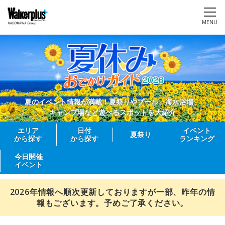
MENU
夏のイベント情報が満載！夏祭りやプール、海水浴場、
キャンプ場など遊べるスポットを大紹介
エリア
日付
イベント
夏祭り
から探す
から探す
ランキング
今日開催
イベント
2026年情報へ順次更新しておりますが一部、昨年の情
報もございます。予めご了承ください。