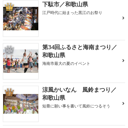
下駄市／和歌山県
1
江戸時代に始まった黒江のお祭り
第34回ふるさと海南まつり／
2
和歌山県
海南市最大の夏のイベント
涼風かいなん 風鈴まつり／
3
和歌山県
短冊に願い事を書いて風鈴につるそう