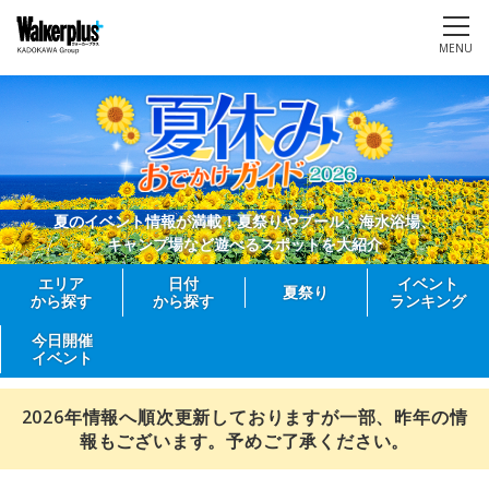
MENU
夏のイベント情報が満載！夏祭りやプール、海水浴場、
キャンプ場など遊べるスポットを大紹介
エリア
日付
イベント
夏祭り
から探す
から探す
ランキング
今日開催
イベント
2026年情報へ順次更新しておりますが一部、昨年の情
報もございます。予めご了承ください。