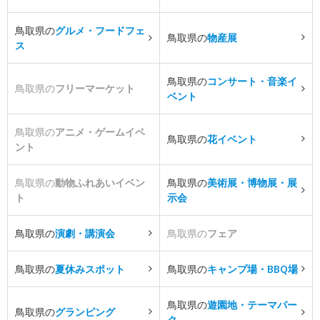
鳥取県の
グルメ・フードフェ
鳥取県の
物産展
ス
鳥取県の
コンサート・音楽イ
鳥取県の
フリーマーケット
ベント
鳥取県の
アニメ・ゲームイベ
鳥取県の
花イベント
ント
鳥取県の
動物ふれあいイベン
鳥取県の
美術展・博物展・展
ト
示会
鳥取県の
演劇・講演会
鳥取県の
フェア
鳥取県の
夏休みスポット
鳥取県の
キャンプ場・BBQ場
鳥取県の
遊園地・テーマパー
鳥取県の
グランピング
ク