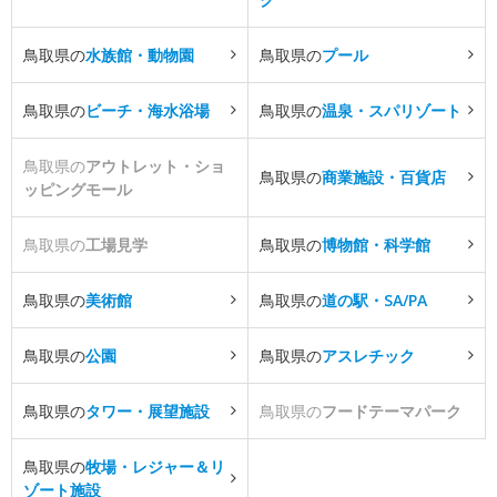
鳥取県の
水族館・動物園
鳥取県の
プール
鳥取県の
ビーチ・海水浴場
鳥取県の
温泉・スパリゾート
鳥取県の
アウトレット・ショ
鳥取県の
商業施設・百貨店
ッピングモール
鳥取県の
工場見学
鳥取県の
博物館・科学館
鳥取県の
美術館
鳥取県の
道の駅・SA/PA
鳥取県の
公園
鳥取県の
アスレチック
鳥取県の
タワー・展望施設
鳥取県の
フードテーマパーク
鳥取県の
牧場・レジャー＆リ
ゾート施設