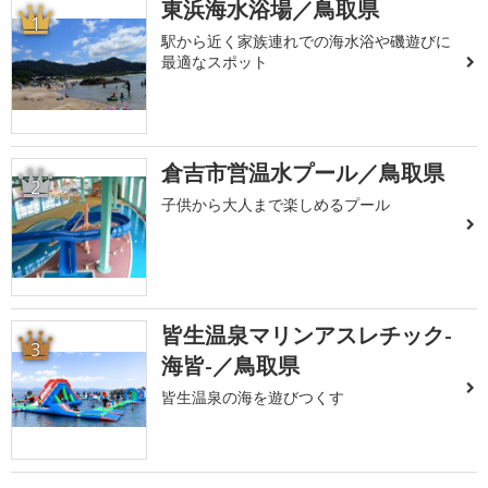
東浜海水浴場／鳥取県
1
駅から近く家族連れでの海水浴や磯遊びに
最適なスポット
倉吉市営温水プール／鳥取県
2
子供から大人まで楽しめるプール
皆生温泉マリンアスレチック-
3
海皆-／鳥取県
皆生温泉の海を遊びつくす