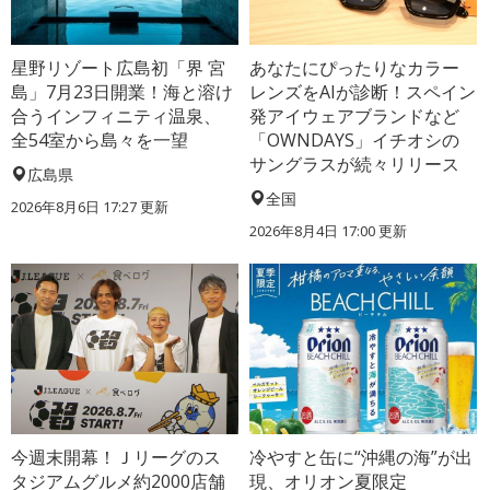
星野リゾート広島初「界 宮
あなたにぴったりなカラー
島」7月23日開業！海と溶け
レンズをAIが診断！スペイン
合うインフィニティ温泉、
発アイウェアブランドなど
全54室から島々を一望
「OWNDAYS」イチオシの
サングラスが続々リリース
広島県
全国
2026年8月6日 17:27
更新
2026年8月4日 17:00
更新
今週末開幕！Ｊリーグのス
冷やすと缶に“沖縄の海”が出
タジアムグルメ約2000店舗
現、オリオン夏限定