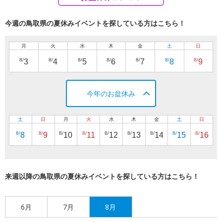
今週の鳥取県の夏休みイベントを探している方はこちら！
月
火
水
木
金
土
日
8/
8/
8/
8/
8/
8/
8/
3
4
5
6
7
8
9
今年のお盆休み
土
日
月
火
水
木
金
土
日
8/
8/
8/
8/
8/
8/
8/
8/
8/
8
9
10
11
12
13
14
15
16
来週以降の鳥取県の夏休みイベントを探している方はこちら！
6月
7月
8月