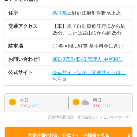
住所
鳥取県
日野郡江府町俣野尾上原
交通アクセス
【車】米子自動車道江府ICから約
25分、または蒜山ICから約25分
駐車場
〇 各区間に駐車 基本料金に含む
お問い合わせ1
080-9799-4340 管理人 中尾和仁
公式サイト
公式サイトほか、関連サイトはこ
ちら
今日
明日
39℃
／
27℃
37℃
／
27℃
天気情報提供元：株式会社ライフビジネスウェザー
営業時間や料金、公式サイトの
情報を見る