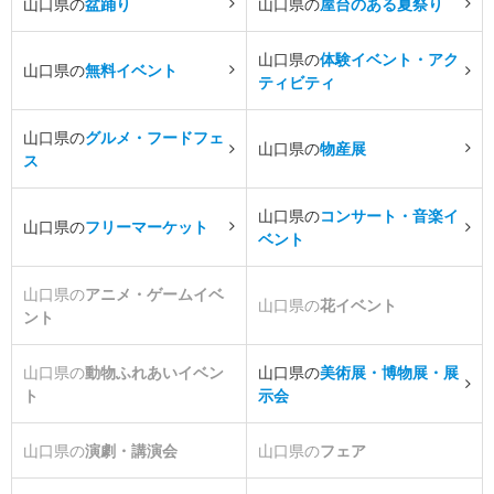
山口県の
盆踊り
山口県の
屋台のある夏祭り
山口県の
体験イベント・アク
山口県の
無料イベント
ティビティ
山口県の
グルメ・フードフェ
山口県の
物産展
ス
山口県の
コンサート・音楽イ
山口県の
フリーマーケット
ベント
山口県の
アニメ・ゲームイベ
山口県の
花イベント
ント
山口県の
動物ふれあいイベン
山口県の
美術展・博物展・展
ト
示会
山口県の
演劇・講演会
山口県の
フェア