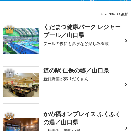
2026/08/08 更新
くだまつ健康パーク レジャー
1
プール／山口県
プールの後にも温泉など楽しみ満載
道の駅 仁保の郷／山口県
2
新鮮野菜が盛りだくさん
かめ福オンプレイス ふくふく
3
の湯／山口県
「福来る」美肌の湯