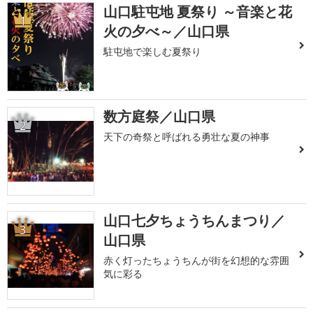
山口駐屯地 夏祭り ～音楽と花
1
火の夕べ～／山口県
駐屯地で楽しむ夏祭り
数方庭祭／山口県
2
天下の奇祭と呼ばれる勇壮な夏の神事
山口七夕ちょうちんまつり／
3
山口県
赤く灯ったちょうちんが街を幻想的な雰囲
気に彩る