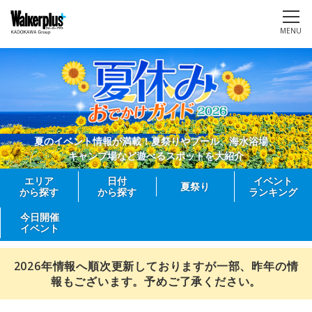
MENU
夏のイベント情報が満載！夏祭りやプール、海水浴場、
キャンプ場など遊べるスポットを大紹介
エリア
日付
イベント
夏祭り
から探す
から探す
ランキング
今日開催
イベント
2026年情報へ順次更新しておりますが一部、昨年の情
報もございます。予めご了承ください。