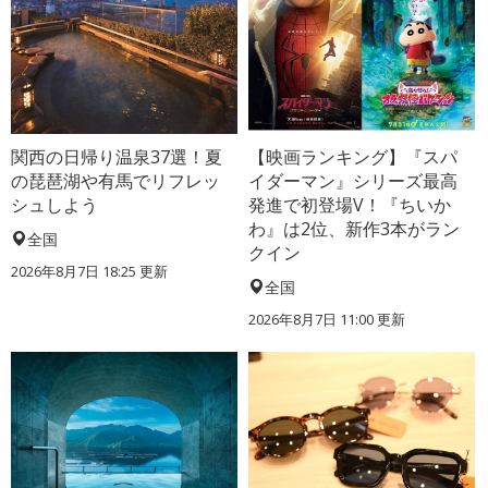
関西の日帰り温泉37選！夏
【映画ランキング】『スパ
の琵琶湖や有馬でリフレッ
イダーマン』シリーズ最高
シュしよう
発進で初登場V！『ちいか
わ』は2位、新作3本がラン
全国
クイン
2026年8月7日 18:25
更新
全国
2026年8月7日 11:00
更新