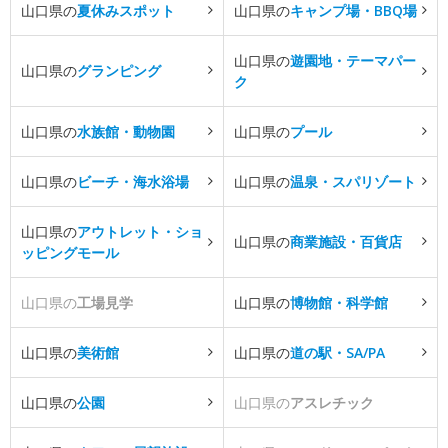
山口県の
夏休みスポット
山口県の
キャンプ場・BBQ場
山口県の
遊園地・テーマパー
山口県の
グランピング
ク
山口県の
水族館・動物園
山口県の
プール
山口県の
ビーチ・海水浴場
山口県の
温泉・スパリゾート
山口県の
アウトレット・ショ
山口県の
商業施設・百貨店
ッピングモール
山口県の
工場見学
山口県の
博物館・科学館
山口県の
美術館
山口県の
道の駅・SA/PA
山口県の
公園
山口県の
アスレチック