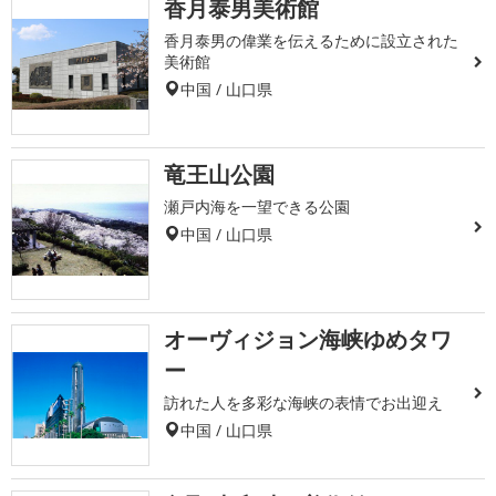
香月泰男美術館
香月泰男の偉業を伝えるために設立された
美術館
中国 / 山口県
竜王山公園
瀬戸内海を一望できる公園
中国 / 山口県
オーヴィジョン海峡ゆめタワ
ー
訪れた人を多彩な海峡の表情でお出迎え
中国 / 山口県