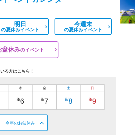
明日
今週末
の
夏休みイベント
の
夏休みイベント
お盆休み
の
イベント
ている方はこちら！
木
金
土
日
8/
8/
8/
8/
6
7
8
9
今年のお盆休み