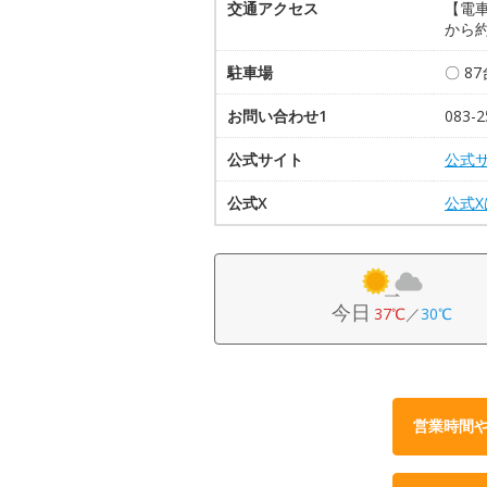
交通アクセス
【電車
から約
駐車場
〇 8
お問い合わせ1
083-2
公式サイト
公式
公式X
公式
今日
37℃
／
30℃
営業時間