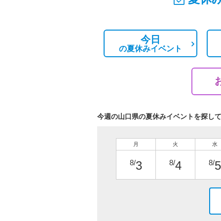
今日
の
夏休みイベント
今週の山口県の夏休みイベントを探し
月
火
水
8/
8/
8/
3
4
5