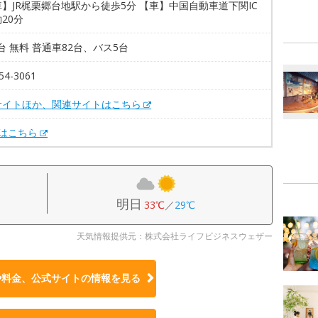
】JR梶栗郷台地駅から徒歩5分 【車】中国自動車道下関IC
20分
7台 無料 普通車82台、バス5台
54-3061
サイトほか、関連サイトはこちら
Xはこちら
明日
33℃
／
29℃
天気情報提供元：株式会社ライフビジネスウェザー
や料金、公式サイトの
情報を見る