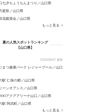
口七夕ちょうちんまつり／山口県
方庭祭／山口県
咲花鑑賞会／山口県
もっと見る
夏の人気スポットランキング
【山口県】
2026/08/07 更新
だまつ健康パーク レジャープール／山口
の駅 仁保の郷／山口県
リーンオアシス／山口県
OKKIアクアアリーナ山口／山口県
の駅 阿武町／山口県
もっと見る