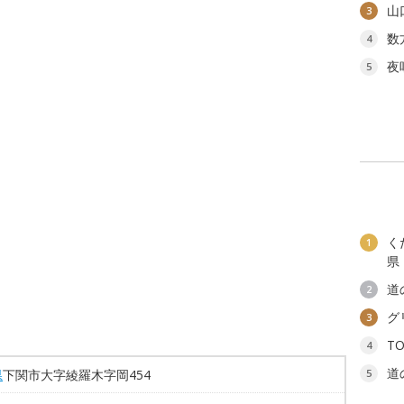
山
3
数
4
夜
5
く
1
県
道
2
グ
3
T
4
道
県
下関市大字綾羅木字岡454
5