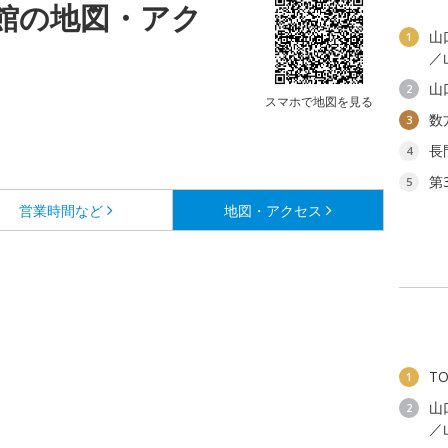
館の地図・アク
山
1
／
山
2
スマホで地図を見る
数
3
長
4
第
5
営業時間など
地図・アクセス
T
1
山
2
／