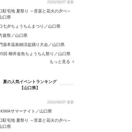
2026/08/07 更新
口駐屯地 夏祭り ～音楽と花火の夕べ～
山口県
口七夕ちょうちんまつり／山口県
方庭祭／山口県
門湯本温泉納涼盆踊り大会／山口県
35回 柳井金魚ちょうちん祭り／山口県
もっと見る
夏の人気イベントランキング
【山口県】
2026/08/07 更新
OKIWAサマーナイト／山口県
口駐屯地 夏祭り ～音楽と花火の夕べ～
山口県