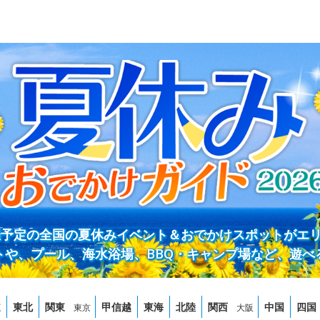
開催予定の全国の夏休みイベント＆おでかけスポットがエ
トや、プール、海水浴場、BBQ・キャンプ場など、遊べ
道
東北
関東
甲信越
東海
北陸
関西
中国
四国
東京
大阪