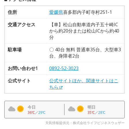
住所
愛媛県
喜多郡内子町寺村251-1
交通アクセス
【車】松山自動車道内子五十崎IC
から約20分または松山ICから約40
分
駐車場
〇 40台 無料 普通車35台、大型車3
台、身障者2台
お問い合わせ1
0892-52-3023
公式サイト
公式サイトほか、関連サイトはこ
ちら
今日
明日
36℃
／
29℃
35℃
／
28℃
天気情報提供元：株式会社ライフビジネスウェザー