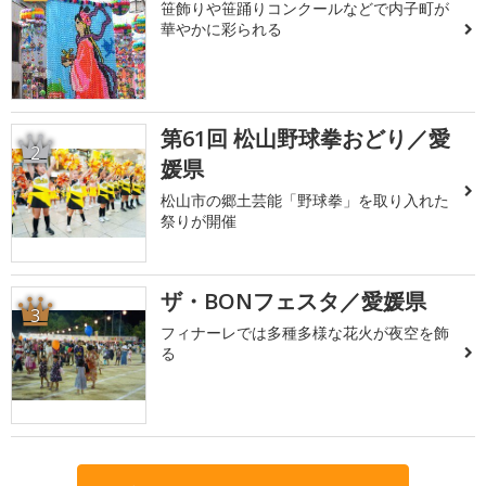
笹飾りや笹踊りコンクールなどで内子町が
華やかに彩られる
第61回 松山野球拳おどり／愛
2
媛県
松山市の郷土芸能「野球拳」を取り入れた
祭りが開催
ザ・BONフェスタ／愛媛県
3
フィナーレでは多種多様な花火が夜空を飾
る