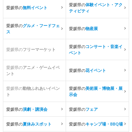
愛媛県の
体験イベント・アク
愛媛県の
無料イベント
ティビティ
愛媛県の
グルメ・フードフェ
愛媛県の
物産展
ス
愛媛県の
コンサート・音楽イ
愛媛県の
フリーマーケット
ベント
愛媛県の
アニメ・ゲームイベ
愛媛県の
花イベント
ント
愛媛県の
動物ふれあいイベン
愛媛県の
美術展・博物展・展
ト
示会
愛媛県の
演劇・講演会
愛媛県の
フェア
愛媛県の
夏休みスポット
愛媛県の
キャンプ場・BBQ場