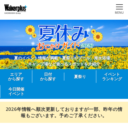
MENU
夏のイベント情報が満載！夏祭りやプール、海水浴場、
キャンプ場など遊べるスポットを大紹介
エリア
日付
イベント
夏祭り
から探す
から探す
ランキング
今日開催
イベント
2026年情報へ順次更新しておりますが一部、昨年の情
報もございます。予めご了承ください。