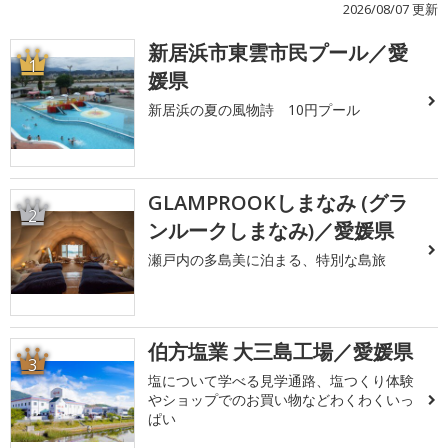
2026/08/07 更新
新居浜市東雲市民プール／愛
1
媛県
新居浜の夏の風物詩 10円プール
GLAMPROOKしまなみ (グラ
2
ンルークしまなみ)／愛媛県
瀬戸内の多島美に泊まる、特別な島旅
伯方塩業 大三島工場／愛媛県
3
塩について学べる見学通路、塩つくり体験
やショップでのお買い物などわくわくいっ
ぱい