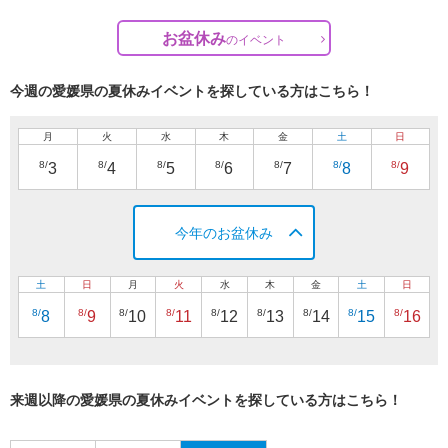
お盆休み
の
イベント
今週の愛媛県の夏休みイベントを探している方はこちら！
月
火
水
木
金
土
日
8/
8/
8/
8/
8/
8/
8/
3
4
5
6
7
8
9
今年のお盆休み
土
日
月
火
水
木
金
土
日
8/
8/
8/
8/
8/
8/
8/
8/
8/
8
9
10
11
12
13
14
15
16
来週以降の愛媛県の夏休みイベントを探している方はこちら！