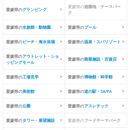
愛媛県の
遊園地・テーマパー
愛媛県の
グランピング
ク
愛媛県の
水族館・動物園
愛媛県の
プール
愛媛県の
ビーチ・海水浴場
愛媛県の
温泉・スパリゾート
愛媛県の
アウトレット・ショ
愛媛県の
商業施設・百貨店
ッピングモール
愛媛県の
工場見学
愛媛県の
博物館・科学館
愛媛県の
美術館
愛媛県の
道の駅・SA/PA
愛媛県の
公園
愛媛県の
アスレチック
愛媛県の
タワー・展望施設
愛媛県の
フードテーマパーク