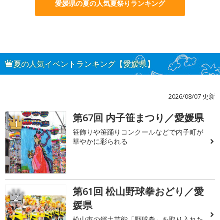
愛媛県の夏の人気夏祭りランキング
夏の人気イベントランキング【愛媛県】
2026/08/07 更新
第67回 内子笹まつり／愛媛県
1
笹飾りや笹踊りコンクールなどで内子町が
華やかに彩られる
第61回 松山野球拳おどり／愛
2
媛県
松山市の郷土芸能「野球拳」を取り入れた