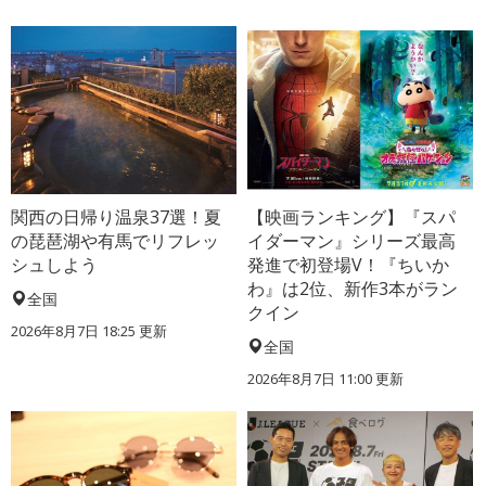
関西の日帰り温泉37選！夏
【映画ランキング】『スパ
の琵琶湖や有馬でリフレッ
イダーマン』シリーズ最高
シュしよう
発進で初登場V！『ちいか
わ』は2位、新作3本がラン
全国
クイン
2026年8月7日 18:25
更新
全国
2026年8月7日 11:00
更新