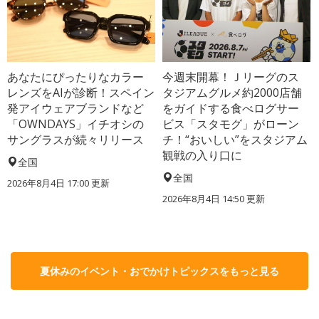
あなたにぴったりなカラー
今週末開幕！Ｊリーグのス
レンズをAIが診断！スペイン
タジアムグルメ約2000店舗
発アイウェアブランドなど
をガイドする食べログサー
「OWNDAYS」イチオシの
ビス「スタモグ」がローン
サングラスが続々リリース
チ！“おいしい”をスタジアム
観戦の入り口に
全国
全国
2026年8月4日 17:00
更新
2026年8月4日 14:50
更新
夏休みのイベント・おでかけトピックスをもっと見る