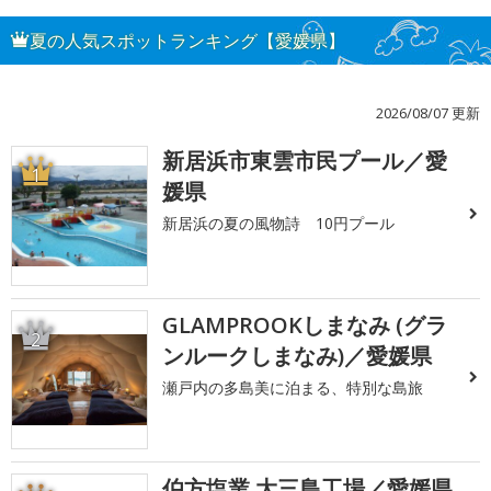
夏の人気スポットランキング【愛媛県】
2026/08/07 更新
新居浜市東雲市民プール／愛
1
媛県
新居浜の夏の風物詩 10円プール
GLAMPROOKしまなみ (グラ
2
ンルークしまなみ)／愛媛県
瀬戸内の多島美に泊まる、特別な島旅
伯方塩業 大三島工場／愛媛県