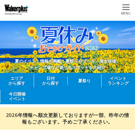
MENU
夏のイベント情報が満載！夏祭りやプール、海水浴場、
キャンプ場など遊べるスポットを大紹介
エリア
日付
イベント
夏祭り
から探す
から探す
ランキング
今日開催
イベント
2026年情報へ順次更新しておりますが一部、昨年の情
報もございます。予めご了承ください。