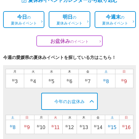
今日
明日
今週末
の
の
の
夏休みイベント
夏休みイベント
夏休みイベント
お盆休み
の
イベント
今週の愛媛県の夏休みイベントを探している方はこちら！
月
火
水
木
金
土
日
8/
8/
8/
8/
8/
8/
8/
3
4
5
6
7
8
9
今年のお盆休み
土
日
月
火
水
木
金
土
日
8/
8/
8/
8/
8/
8/
8/
8/
8/
8
9
10
11
12
13
14
15
16