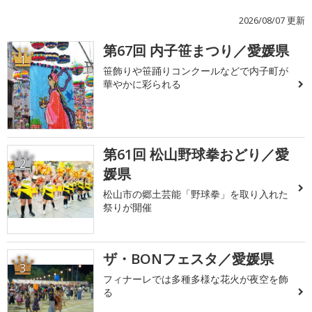
2026/08/07 更新
第67回 内子笹まつり／愛媛県
1
笹飾りや笹踊りコンクールなどで内子町が
華やかに彩られる
第61回 松山野球拳おどり／愛
2
媛県
松山市の郷土芸能「野球拳」を取り入れた
祭りが開催
ザ・BONフェスタ／愛媛県
3
フィナーレでは多種多様な花火が夜空を飾
る