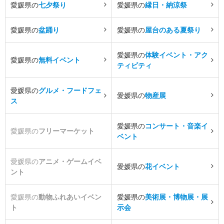
愛媛県の
七夕祭り
愛媛県の
縁日・納涼祭
愛媛県の
盆踊り
愛媛県の
屋台のある夏祭り
愛媛県の
体験イベント・アク
愛媛県の
無料イベント
ティビティ
愛媛県の
グルメ・フードフェ
愛媛県の
物産展
ス
愛媛県の
コンサート・音楽イ
愛媛県の
フリーマーケット
ベント
愛媛県の
アニメ・ゲームイベ
愛媛県の
花イベント
ント
愛媛県の
動物ふれあいイベン
愛媛県の
美術展・博物展・展
ト
示会