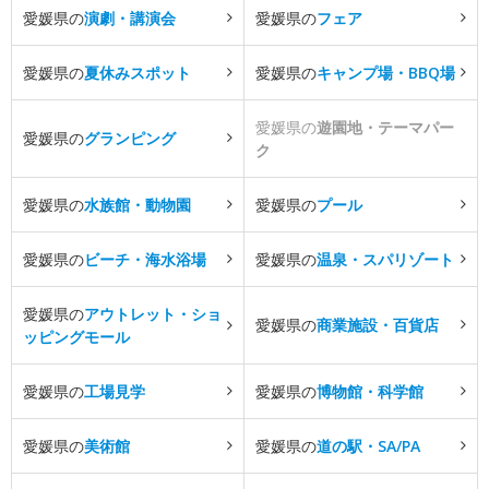
愛媛県の
演劇・講演会
愛媛県の
フェア
愛媛県の
夏休みスポット
愛媛県の
キャンプ場・BBQ場
愛媛県の
遊園地・テーマパー
愛媛県の
グランピング
ク
愛媛県の
水族館・動物園
愛媛県の
プール
愛媛県の
ビーチ・海水浴場
愛媛県の
温泉・スパリゾート
愛媛県の
アウトレット・ショ
愛媛県の
商業施設・百貨店
ッピングモール
愛媛県の
工場見学
愛媛県の
博物館・科学館
愛媛県の
美術館
愛媛県の
道の駅・SA/PA