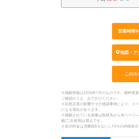
営業時間
地図・ア
このス
※掲載情報は2026年7月のものです。随時
ご確認のうえ、おでかけください。
※自然災害の影響やその他諸事情により、イ
になる場合があります。
※掲載されている画像は取材先から本ページ
載(二次使用)は禁止です。
※表示料金は消費税8％ないし10％の内税表示