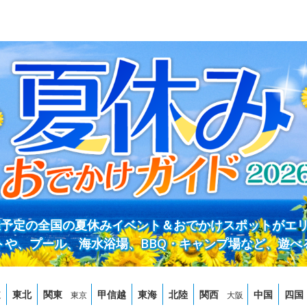
開催予定の全国の夏休みイベント＆おでかけスポットがエ
トや、プール、海水浴場、BBQ・キャンプ場など、遊べ
道
東北
関東
甲信越
東海
北陸
関西
中国
四国
東京
大阪