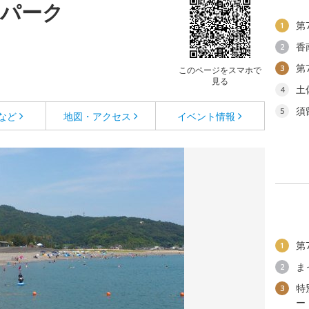
ィパーク
第
1
香
2
第
3
このページをスマホで
見る
土
4
須
5
など
地図・アクセス
イベント情報
第
1
ま
2
特
3
ー