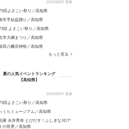
2026/08/07 更新
73回よさこい祭り／高知県
南市手結盆踊り／高知県
73回 よさこい祭り／高知県
佐市大綱まつり／高知県
留田八幡宮神祭／高知県
もっと見る
夏の人気イベントランキング
【高知県】
2026/08/07 更新
73回よさこい祭り／高知県
っくらミュージアム／高知県
別展 永井秀幸 とびだす！ふしぎな3Dア
トの世界／高知県