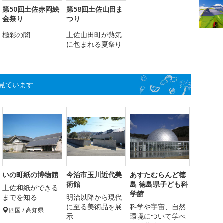
第50回土佐赤岡絵
第58回土佐山田ま
金祭り
つり
極彩の闇
土佐山田町が熱気
に包まれる夏祭り
見ています
いの町紙の博物館
今治市玉川近代美
あすたむらんど徳
術館
島 徳島県子ども科
土佐和紙ができる
学館
までを知る
明治以降から現代
に至る美術品を展
科学や宇宙、自然
四国 / 高知県
示
環境について学べ