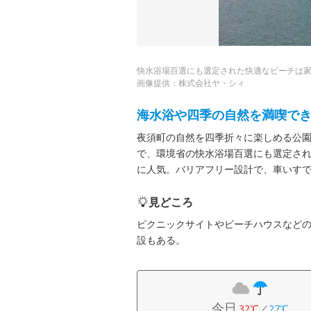
快水浴場百選にも選定された快適なビーチは
画像提供：株式会社ヤ・シィ
海水浴や四季の自然を満喫で
夜須町の自然を四季折々に楽しめる公
で、環境省の快水浴場百選にも選定さ
に人気。バリアフリー設計で、車いす
見どころ
ピクニックサイトやビーチハウスなど
設もある。
今日
32℃
／
27℃