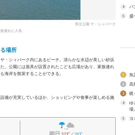
パ
4
盛
5
県立公園 ヤ・シィパーク
家族連れに人気
きる場所
園ヤ・シィパーク内にあるビーチ。清らかな水辺が美しい砂浜
れた。公園には遊具が設置されたこども広場があり、家族連れ
でも海岸を散策することができる。
魚
1
高
2
梶
3
の設備が充実しているほか、ショッピングや食事が楽しめる施
ゆ
4
場
ヨ
5
明日
32℃
／
26℃