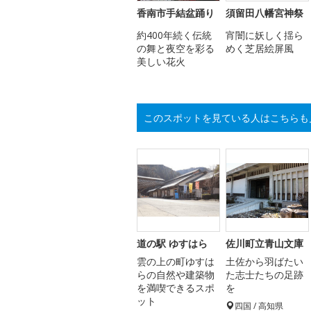
香南市手結盆踊り
須留田八幡宮神祭
約400年続く伝統
宵闇に妖しく揺ら
の舞と夜空を彩る
めく芝居絵屏風
美しい花火
このスポットを見ている人はこちらも
道の駅 ゆすはら
佐川町立青山文庫
雲の上の町ゆすは
土佐から羽ばたい
らの自然や建築物
た志士たちの足跡
を満喫できるスポ
を
ット
四国 / 高知県