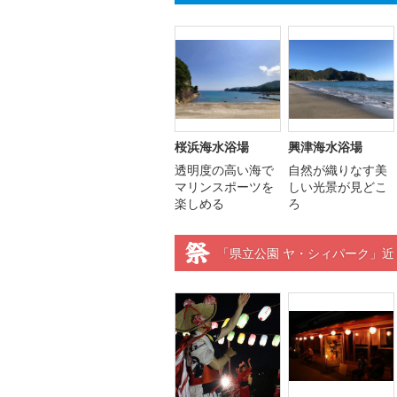
桜浜海水浴場
興津海水浴場
透明度の高い海で
自然が織りなす美
マリンスポーツを
しい光景が見どこ
楽しめる
ろ
「県立公園 ヤ・シィパーク」近