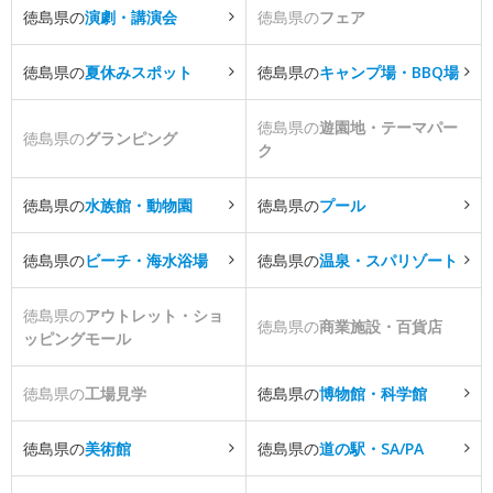
徳島県の
演劇・講演会
徳島県の
フェア
徳島県の
夏休みスポット
徳島県の
キャンプ場・BBQ場
徳島県の
遊園地・テーマパー
徳島県の
グランピング
ク
徳島県の
水族館・動物園
徳島県の
プール
徳島県の
ビーチ・海水浴場
徳島県の
温泉・スパリゾート
徳島県の
アウトレット・ショ
徳島県の
商業施設・百貨店
ッピングモール
徳島県の
工場見学
徳島県の
博物館・科学館
徳島県の
美術館
徳島県の
道の駅・SA/PA