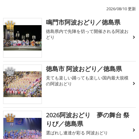
2026/08/10 更新
鳴門市阿波おどり／徳島県
1
徳島県内で先陣を切って開催される阿波お
どり
徳島市 阿波おどり／徳島県
2
見ても楽しい踊っても楽しい国内最大規模
の阿波おどり
2026阿波おどり 夢の舞台 祭
3
りび／徳島県
選ばれし連達が彩る 阿波おどり