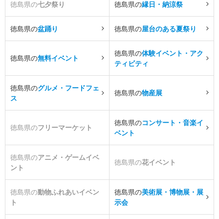
徳島県の
七夕祭り
徳島県の
縁日・納涼祭
徳島県の
盆踊り
徳島県の
屋台のある夏祭り
徳島県の
体験イベント・アク
徳島県の
無料イベント
ティビティ
徳島県の
グルメ・フードフェ
徳島県の
物産展
ス
徳島県の
コンサート・音楽イ
徳島県の
フリーマーケット
ベント
徳島県の
アニメ・ゲームイベ
徳島県の
花イベント
ント
徳島県の
動物ふれあいイベン
徳島県の
美術展・博物展・展
ト
示会