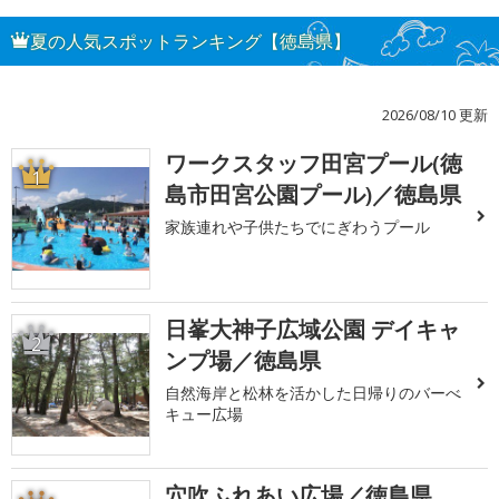
夏の人気スポットランキング【徳島県】
2026/08/10 更新
ワークスタッフ田宮プール(徳
1
島市田宮公園プール)／徳島県
家族連れや子供たちでにぎわうプール
日峯大神子広域公園 デイキャ
2
ンプ場／徳島県
自然海岸と松林を活かした日帰りのバーべ
キュー広場
穴吹ふれあい広場／徳島県