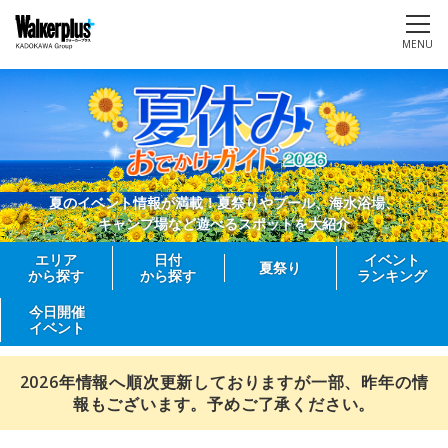
MENU
夏のイベント情報が満載！夏祭りやプール、海水浴場、
キャンプ場など遊べるスポットを大紹介
エリア
日付
イベント
夏祭り
から探す
から探す
ランキング
今日開催
イベント
2026年情報へ順次更新しておりますが一部、昨年の情
報もございます。予めご了承ください。