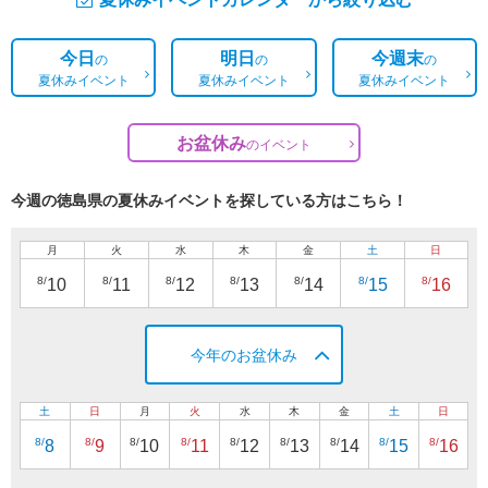
今日
明日
今週末
の
の
の
夏休みイベント
夏休みイベント
夏休みイベント
お盆休み
の
イベント
今週の徳島県の夏休みイベントを探している方はこちら！
月
火
水
木
金
土
日
8/
8/
8/
8/
8/
8/
8/
10
11
12
13
14
15
16
今年のお盆休み
土
日
月
火
水
木
金
土
日
8/
8/
8/
8/
8/
8/
8/
8/
8/
8
9
10
11
12
13
14
15
16