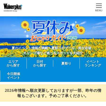
MENU
夏のイベント情報が満載！夏祭りやプール、海水浴場、
キャンプ場など遊べるスポットを大紹介
エリア
日付
イベント
夏祭り
から探す
から探す
ランキング
今日開催
イベント
2026年情報へ順次更新しておりますが一部、昨年の情
報もございます。予めご了承ください。