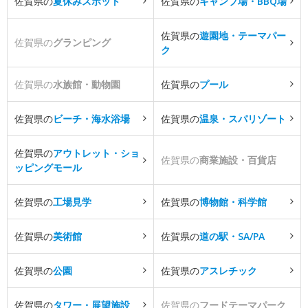
佐賀県の
夏休みスポット
佐賀県の
キャンプ場・BBQ場
佐賀県の
遊園地・テーマパー
佐賀県の
グランピング
ク
佐賀県の
水族館・動物園
佐賀県の
プール
佐賀県の
ビーチ・海水浴場
佐賀県の
温泉・スパリゾート
佐賀県の
アウトレット・ショ
佐賀県の
商業施設・百貨店
ッピングモール
佐賀県の
工場見学
佐賀県の
博物館・科学館
佐賀県の
美術館
佐賀県の
道の駅・SA/PA
佐賀県の
公園
佐賀県の
アスレチック
佐賀県の
タワー・展望施設
佐賀県の
フードテーマパーク