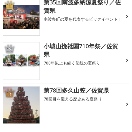
第35回南波多納涼夏祭り／佐
1
賀県
南波多町の夏を代表するビッグイベント！
小城山挽祗園710年祭／佐賀
2
県
700年以上も続く伝統の夏祭り
第78回多久山笠／佐賀県
3
78回目を迎える歴史ある夏祭り