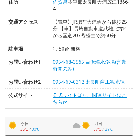
住所
佐賀県
藤津郡太良町大浦広江1866-
4
交通アクセス
【電車】JR肥前大浦駅から徒歩25
分 【車】長崎自動車道武雄北方IC
から国道207号経由で約60分
駐車場
〇 50台 無料
お問い合わせ1
0954-68-3565 白浜海水浴場(営業
時間のみ)
お問い合わせ2
0954-67-0312 太良町商工観光課
公式サイト
公式サイトほか、関連サイトはこ
ちら
今日
明日
38℃
／
30℃
37℃
／
29℃