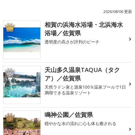
2026/08/06 更新
相賀の浜海水浴場・北浜海水
1
浴場／佐賀県
透明度の高さが評判のビーチ
天山多久温泉TAQUA（タク
2
ア）／佐賀県
天然ラドン泉と源泉100％温泉プールで1日
満喫できる温泉リゾート
鳴神公園／佐賀県
3
穏やかな水の流れに心も体も癒される