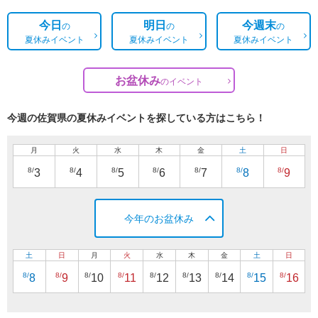
今日
明日
今週末
の
の
の
夏休みイベント
夏休みイベント
夏休みイベント
お盆休み
の
イベント
今週の佐賀県の夏休みイベントを探している方はこちら！
月
火
水
木
金
土
日
8/
8/
8/
8/
8/
8/
8/
3
4
5
6
7
8
9
今年のお盆休み
土
日
月
火
水
木
金
土
日
8/
8/
8/
8/
8/
8/
8/
8/
8/
8
9
10
11
12
13
14
15
16