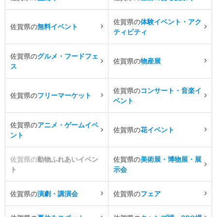
佐賀県の
体験イベント・アク
佐賀県の
無料イベント
ティビティ
佐賀県の
グルメ・フードフェ
佐賀県の
物産展
ス
佐賀県の
コンサート・音楽イ
佐賀県の
フリーマーケット
ベント
佐賀県の
アニメ・ゲームイベ
佐賀県の
花イベント
ント
佐賀県の
動物ふれあいイベン
佐賀県の
美術展・博物展・展
ト
示会
佐賀県の
演劇・講演会
佐賀県の
フェア