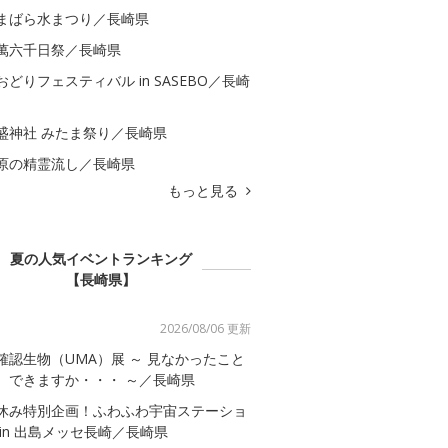
まばら水まつり／長崎県
萬六千日祭／長崎県
おどりフェスティバル in SASEBO／長崎
盛神社 みたま祭り／長崎県
原の精霊流し／長崎県
もっと見る
夏の人気イベントランキング
【長崎県】
2026/08/06 更新
確認生物（UMA）展 ～ 見なかったこと
、できますか・・・ ～／長崎県
休み特別企画！ふわふわ宇宙ステーショ
 in 出島メッセ長崎／長崎県