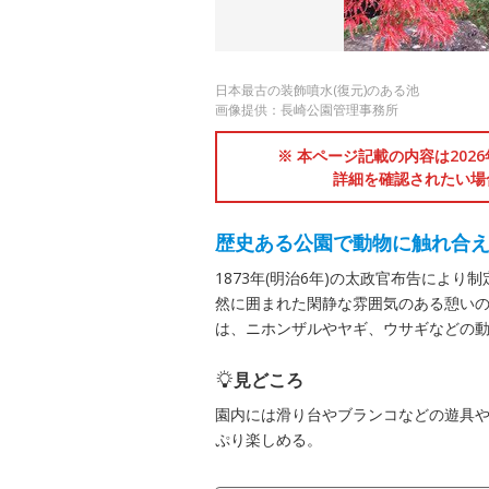
日本最古の装飾噴水(復元)のある池
画像提供：長崎公園管理事務所
※ 本ページ記載の内容は202
詳細を確認されたい場
歴史ある公園で動物に触れ合
1873年(明治6年)の太政官布告によ
然に囲まれた閑静な雰囲気のある憩い
は、ニホンザルやヤギ、ウサギなどの
見どころ
園内には滑り台やブランコなどの遊具や
ぷり楽しめる。