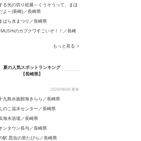
する光の切り絵展～くうそうって、まほ
だよ～(長崎)／長崎県
まばら水まつり／長崎県
OMUSHIのカブクワすごいぞ！！／長崎
もっと見る
夏の人気スポットランキング
【長崎県】
2026/08/06 更新
十九島水族館海きらら／長崎県
んのこ温水センター／長崎県
浜海水浴場／長崎県
オンタウン長与／長崎県
の駅 昆虫の里たびら／長崎県