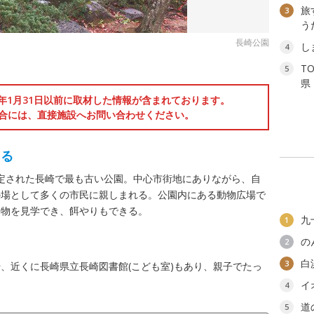
旅
3
う
長崎公園
し
4
T
5
県
6年1月31日以前に取材した情報が含まれております。
合には、直接施設へお問い合わせください。
える
り制定された長崎で最も古い公園。中心市街地にありながら、自
の場として多くの市民に親しまれる。公園内にある動物広場で
動物を見学でき、餌やりもできる。
九
1
の
2
白
3
、近くに長崎県立長崎図書館(こども室)もあり、親子でたっ
イ
4
道
5