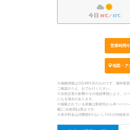
今日
36℃
／
30℃
営業時間
地図・ア
※掲載情報は2024年5月のものです。随時
ご確認のうえ、おでかけください。
※自然災害の影響やその他諸事情により、イ
になる場合があります。
※掲載されている画像は取材先から本ページ
載(二次使用)は禁止です。
※表示料金は消費税8％ないし10％の内税表示