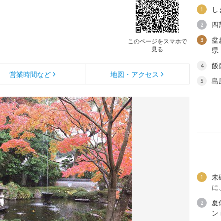
し
1
四
2
盆
3
このページをスマホで
見る
県
飯
4
営業時間など
地図・アクセス
島
5
未
1
に
夏
2
ン