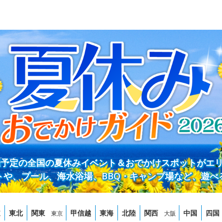
開催予定の全国の夏休みイベント＆おでかけスポットがエ
トや、プール、海水浴場、BBQ・キャンプ場など、遊べ
道
東北
関東
甲信越
東海
北陸
関西
中国
四国
東京
大阪