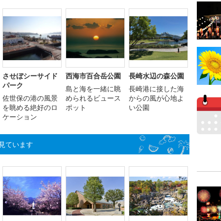
させぼシーサイド
西海市百合岳公園
長崎水辺の森公園
パーク
島と海を一緒に眺
長崎港に接した海
佐世保の港の風景
められるビュース
からの風が心地よ
を眺める絶好のロ
ポット
い公園
ケーション
見ています