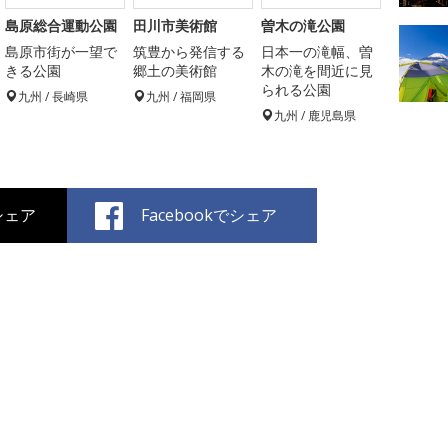
島原総合運動公園
田川市美術館
曽木の滝公園
島原市街が一望で
筑豊から発信する
日本一の滝幅、曽
きる公園
郷土の美術館
木の滝を間近に見
られる公園
九州 / 長崎県
九州 / 福岡県
九州 / 鹿児島県
でシェア
Facebookでシェア