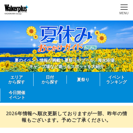
MENU
夏のイベント情報が満載！夏祭りやプール、海水浴場、
キャンプ場など遊べるスポットを大紹介
エリア
日付
イベント
夏祭り
から探す
から探す
ランキング
今日開催
イベント
2026年情報へ順次更新しておりますが一部、昨年の情
報もございます。予めご了承ください。