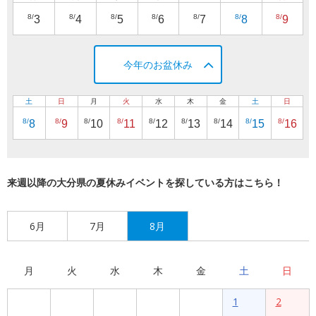
8/
8/
8/
8/
8/
8/
8/
3
4
5
6
7
8
9
今年のお盆休み
土
日
月
火
水
木
金
土
日
8/
8/
8/
8/
8/
8/
8/
8/
8/
8
9
10
11
12
13
14
15
16
来週以降の大分県の夏休みイベントを探している方はこちら！
6月
7月
8月
月
火
水
木
金
土
日
1
2