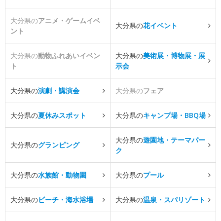
大分県の
アニメ・ゲームイベ
大分県の
花イベント
ント
大分県の
動物ふれあいイベン
大分県の
美術展・博物展・展
ト
示会
大分県の
演劇・講演会
大分県の
フェア
大分県の
夏休みスポット
大分県の
キャンプ場・BBQ場
大分県の
遊園地・テーマパー
大分県の
グランピング
ク
大分県の
水族館・動物園
大分県の
プール
大分県の
ビーチ・海水浴場
大分県の
温泉・スパリゾート