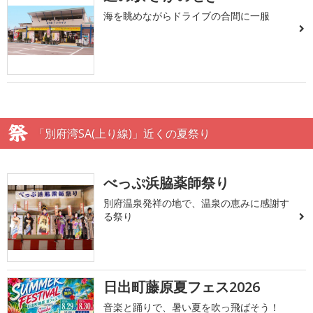
海を眺めながらドライブの合間に一服
「別府湾SA(上り線)」近くの夏祭り
べっぷ浜脇薬師祭り
別府温泉発祥の地で、温泉の恵みに感謝す
る祭り
日出町藤原夏フェス2026
音楽と踊りで、暑い夏を吹っ飛ばそう！