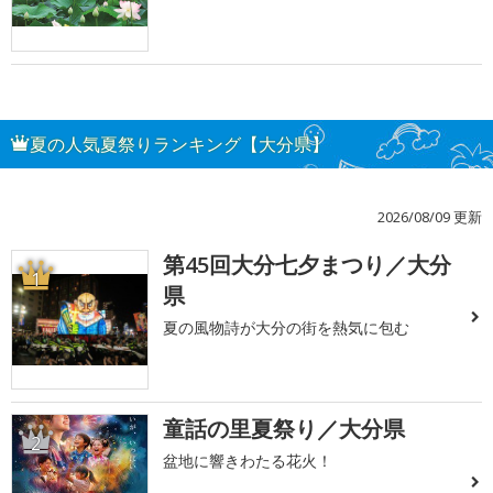
夏の人気夏祭りランキング【大分県】
2026/08/09 更新
第45回大分七夕まつり／大分
1
県
夏の風物詩が大分の街を熱気に包む
童話の里夏祭り／大分県
2
盆地に響きわたる花火！