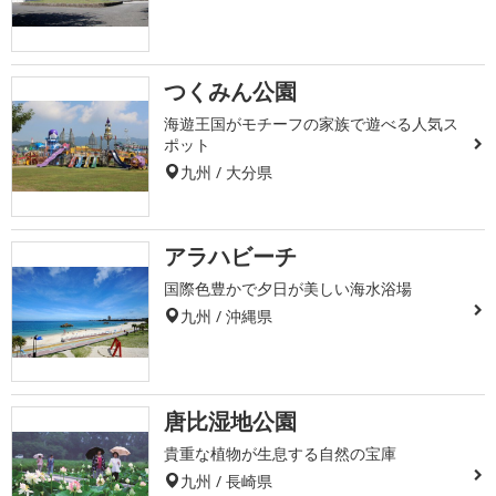
つくみん公園
海遊王国がモチーフの家族で遊べる人気ス
ポット
九州 / 大分県
アラハビーチ
国際色豊かで夕日が美しい海水浴場
九州 / 沖縄県
唐比湿地公園
貴重な植物が生息する自然の宝庫
九州 / 長崎県