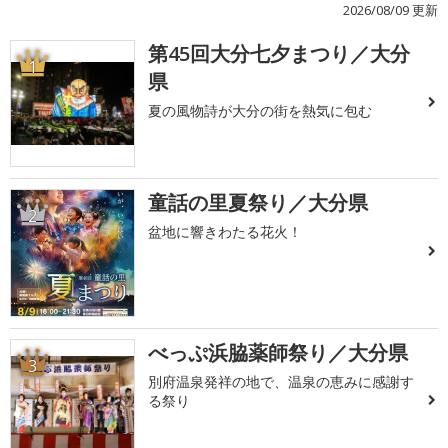
2026/08/09 更新
第45回大分七夕まつり／大分
1
県
夏の風物詩が大分の街を熱気に包む
童話の里夏祭り／大分県
2
盆地に響きわたる花火！
べっぷ浜脇薬師祭り／大分県
3
別府温泉発祥の地で、温泉の恵みに感謝す
る祭り