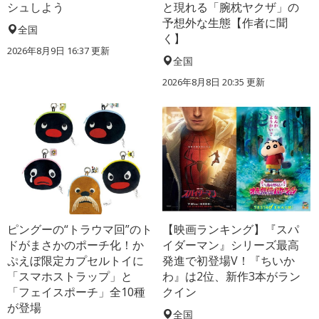
シュしよう
と現れる「腕枕ヤクザ」の
予想外な生態【作者に聞
全国
く】
2026年8月9日 16:37
更新
全国
2026年8月8日 20:35
更新
ピングーの“トラウマ回”のト
【映画ランキング】『スパ
ドがまさかのポーチ化！か
イダーマン』シリーズ最高
ぷえぼ限定カプセルトイに
発進で初登場V！『ちいか
「スマホストラップ」と
わ』は2位、新作3本がラン
「フェイスポーチ」全10種
クイン
が登場
全国