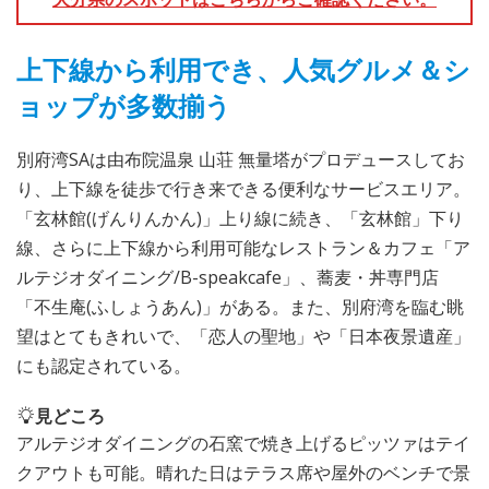
上下線から利用でき、人気グルメ＆シ
ョップが多数揃う
別府湾SAは由布院温泉 山荘 無量塔がプロデュースしてお
り、上下線を徒歩で行き来できる便利なサービスエリア。
「玄林館(げんりんかん)」上り線に続き、「玄林館」下り
線、さらに上下線から利用可能なレストラン＆カフェ「ア
ルテジオダイニング/B-speakcafe」、蕎麦・丼専門店
「不生庵(ふしょうあん)」がある。また、別府湾を臨む眺
望はとてもきれいで、「恋人の聖地」や「日本夜景遺産」
にも認定されている。
見どころ
アルテジオダイニングの石窯で焼き上げるピッツァはテイ
クアウトも可能。晴れた日はテラス席や屋外のベンチで景