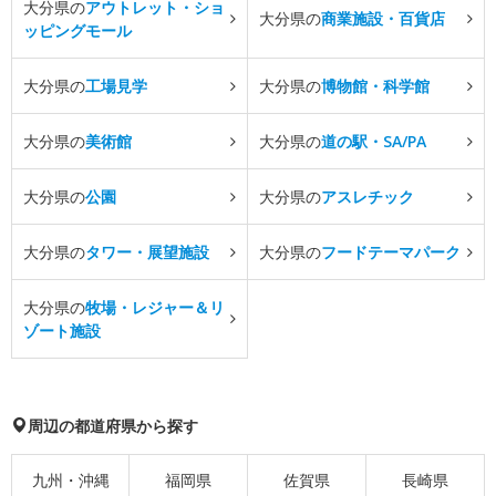
大分県の
アウトレット・ショ
大分県の
商業施設・百貨店
ッピングモール
大分県の
工場見学
大分県の
博物館・科学館
大分県の
美術館
大分県の
道の駅・SA/PA
大分県の
公園
大分県の
アスレチック
大分県の
タワー・展望施設
大分県の
フードテーマパーク
大分県の
牧場・レジャー＆リ
ゾート施設
周辺の都道府県から探す
九州・沖縄
福岡県
佐賀県
長崎県