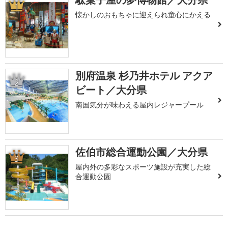
1
懐かしのおもちゃに迎えられ童心にかえる
別府温泉 杉乃井ホテル アクア
2
ビート／大分県
南国気分が味わえる屋内レジャープール
佐伯市総合運動公園／大分県
3
屋内外の多彩なスポーツ施設が充実した総
合運動公園