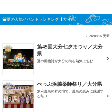
夏の人気イベントランキング【大分県】
2026/08/07 更新
第45回大分七夕まつり／大分
1
県
夏の風物詩が大分の街を熱気に包む
べっぷ浜脇薬師祭り／大分県
2
別府温泉発祥の地で、温泉の恵みに感謝す
る祭り