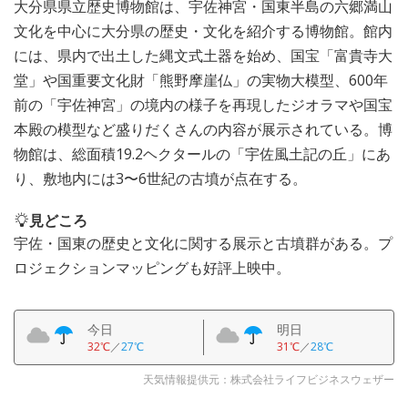
大分県県立歴史博物館は、宇佐神宮・国東半島の六郷満山
文化を中心に大分県の歴史・文化を紹介する博物館。館内
には、県内で出土した縄文式土器を始め、国宝「富貴寺大
堂」や国重要文化財「熊野摩崖仏」の実物大模型、600年
前の「宇佐神宮」の境内の様子を再現したジオラマや国宝
本殿の模型など盛りだくさんの内容が展示されている。博
物館は、総面積19.2ヘクタールの「宇佐風土記の丘」にあ
り、敷地内には3〜6世紀の古墳が点在する。
見どころ
宇佐・国東の歴史と文化に関する展示と古墳群がある。プ
ロジェクションマッピングも好評上映中。
今日
明日
32℃
／
27℃
31℃
／
28℃
天気情報提供元：株式会社ライフビジネスウェザー