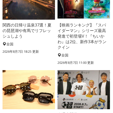
関西の日帰り温泉37選！夏
【映画ランキング】『スパ
の琵琶湖や有馬でリフレッ
イダーマン』シリーズ最高
シュしよう
発進で初登場V！『ちいか
わ』は2位、新作3本がラン
全国
クイン
2026年8月7日 18:25
更新
全国
2026年8月7日 11:00
更新