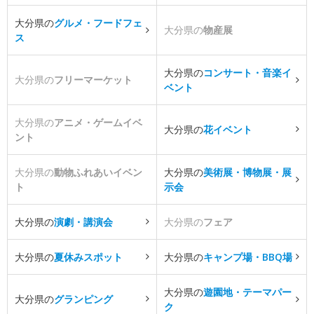
大分県の
グルメ・フードフェ
大分県の
物産展
ス
大分県の
コンサート・音楽イ
大分県の
フリーマーケット
ベント
大分県の
アニメ・ゲームイベ
大分県の
花イベント
ント
大分県の
動物ふれあいイベン
大分県の
美術展・博物展・展
ト
示会
大分県の
演劇・講演会
大分県の
フェア
大分県の
夏休みスポット
大分県の
キャンプ場・BBQ場
大分県の
遊園地・テーマパー
大分県の
グランピング
ク