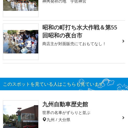
神輿発祥の地 宇佐神宮
昭和の町打ち水大作戦＆第55
回昭和の夜台市
商店主が対面販売にておもてなし！
このスポットを見ている人はこちらも見ています
九州自動車歴史館
世界の名車がずらりと並ぶ
九州 / 大分県