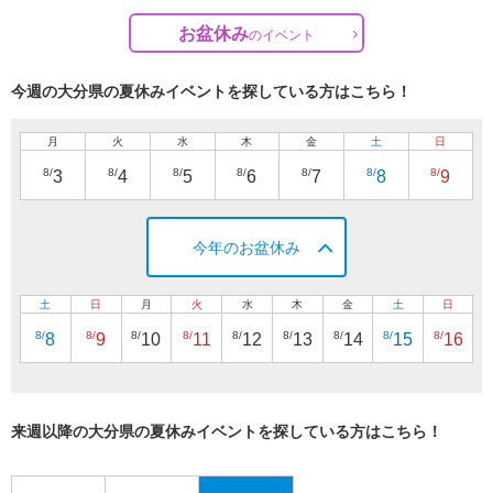
お盆休み
の
イベント
今週の大分県の夏休みイベントを探している方はこちら！
月
火
水
木
金
土
日
8/
8/
8/
8/
8/
8/
8/
3
4
5
6
7
8
9
今年のお盆休み
土
日
月
火
水
木
金
土
日
8/
8/
8/
8/
8/
8/
8/
8/
8/
8
9
10
11
12
13
14
15
16
来週以降の大分県の夏休みイベントを探している方はこちら！