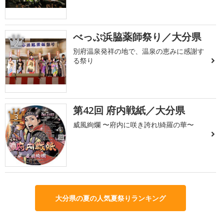
べっぷ浜脇薬師祭り／大分県
2
別府温泉発祥の地で、温泉の恵みに感謝す
る祭り
第42回 府内戦紙／大分県
3
威風絢爛 〜府内に咲き誇れ!綺羅の華〜
大分県の夏の人気夏祭りランキング