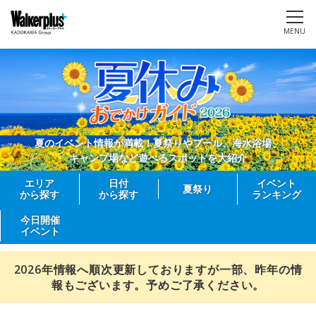
MENU
夏のイベント情報が満載！夏祭りやプール、海水浴場、
キャンプ場など遊べるスポットを大紹介
エリア
日付
イベント
夏祭り
から探す
から探す
ランキング
今日開催
イベント
2026年情報へ順次更新しておりますが一部、昨年の情
報もございます。予めご了承ください。