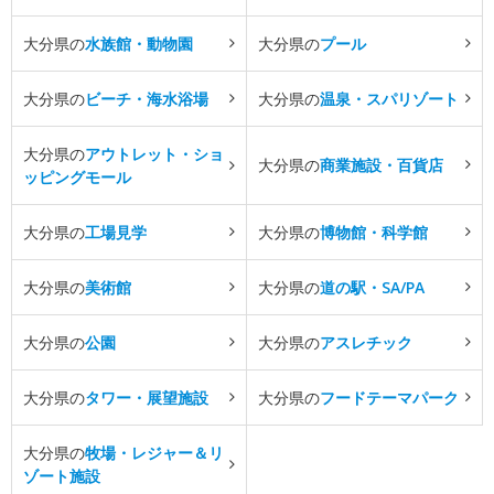
大分県の
水族館・動物園
大分県の
プール
大分県の
ビーチ・海水浴場
大分県の
温泉・スパリゾート
大分県の
アウトレット・ショ
大分県の
商業施設・百貨店
ッピングモール
大分県の
工場見学
大分県の
博物館・科学館
大分県の
美術館
大分県の
道の駅・SA/PA
大分県の
公園
大分県の
アスレチック
大分県の
タワー・展望施設
大分県の
フードテーマパーク
大分県の
牧場・レジャー＆リ
ゾート施設