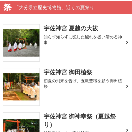
「大分県立歴史博物館」近くの夏祭り
宇佐神宮 夏越の大祓
知らず知らずに犯した穢れを祓い清める神
事
宇佐神宮 御田植祭
初夏の到来を告げ、五穀豊穣を願う御田植
祭
宇佐神宮 御神幸祭（夏越祭
り）