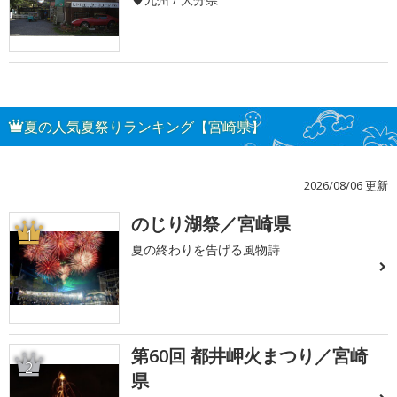
夏の人気夏祭りランキング【宮崎県】
2026/08/06 更新
のじり湖祭／宮崎県
1
夏の終わりを告げる風物詩
第60回 都井岬火まつり／宮崎
2
県