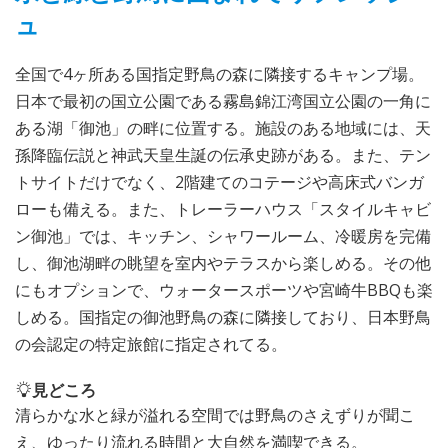
ュ
全国で4ヶ所ある国指定野鳥の森に隣接するキャンプ場。
日本で最初の国立公園である霧島錦江湾国立公園の一角に
ある湖「御池」の畔に位置する。施設のある地域には、天
孫降臨伝説と神武天皇生誕の伝承史跡がある。また、テン
トサイトだけでなく、2階建てのコテージや高床式バンガ
ローも備える。また、トレーラーハウス「スタイルキャビ
ン御池」では、キッチン、シャワールーム、冷暖房を完備
し、御池湖畔の眺望を室内やテラスから楽しめる。その他
にもオプションで、ウォータースポーツや宮崎牛BBQも楽
しめる。国指定の御池野鳥の森に隣接しており、日本野鳥
の会認定の特定旅館に指定されてる。
見どころ
清らかな水と緑が溢れる空間では野鳥のさえずりが聞こ
え、ゆったり流れる時間と大自然を満喫できる。