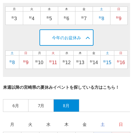
月
火
水
木
金
土
日
8/
8/
8/
8/
8/
8/
8/
3
4
5
6
7
8
9
今年のお盆休み
土
日
月
火
水
木
金
土
日
8/
8/
8/
8/
8/
8/
8/
8/
8/
8
9
10
11
12
13
14
15
16
来週以降の宮崎県の夏休みイベントを探している方はこちら！
6月
7月
8月
月
火
水
木
金
土
日