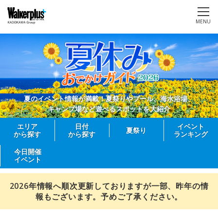
MENU
夏のイベント情報が満載！夏祭りやプール、海水浴場、
キャンプ場など遊べるスポットを大紹介
エリア
日付
イベント
夏祭り
から探す
から探す
ランキング
今日開催
イベント
2026年情報へ順次更新しておりますが一部、昨年の情
報もございます。予めご了承ください。