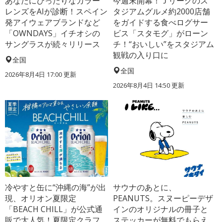
あなたにぴったりなカラー
今週末開幕！Ｊリーグのス
レンズをAIが診断！スペイン
タジアムグルメ約2000店舗
発アイウェアブランドなど
をガイドする食べログサー
「OWNDAYS」イチオシの
ビス「スタモグ」がローン
サングラスが続々リリース
チ！“おいしい”をスタジアム
観戦の入り口に
全国
全国
2026年8月4日 17:00
更新
2026年8月4日 14:50
更新
冷やすと缶に“沖縄の海”が出
サウナのあとに、
現、オリオン夏限定
PEANUTS。スヌーピーデザ
「BEACH CHILL」が公式通
インのオリジナルの冊子と
販で大人気！夏限定クラフ
ステッカーが無料でもらえ