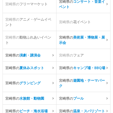
宮崎県の
コンサート・音楽イ
宮崎県の
フリーマーケット
ベント
宮崎県の
アニメ・ゲームイベ
宮崎県の
花イベント
ント
宮崎県の
動物ふれあいイベン
宮崎県の
美術展・博物展・展
ト
示会
宮崎県の
演劇・講演会
宮崎県の
フェア
宮崎県の
夏休みスポット
宮崎県の
キャンプ場・BBQ場
宮崎県の
遊園地・テーマパー
宮崎県の
グランピング
ク
宮崎県の
水族館・動物園
宮崎県の
プール
宮崎県の
ビーチ・海水浴場
宮崎県の
温泉・スパリゾート