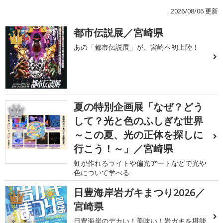
2026/08/06 更新
都市伝説展／宮崎県
1
あの「都市伝説展」が、宮崎へ初上陸！
夏の特別企画展「なぜ？どう
2
して？光と色のふしぎな世界
～この夏、光の正体を探しに
行こう！～」／宮崎県
虹が作れるライトや偏光アートなどで光や
色について学べる
日豊海岸岩ガキまつり2026／
3
宮崎県
日豊海岸のデカい！美味い！岩ガキを堪能