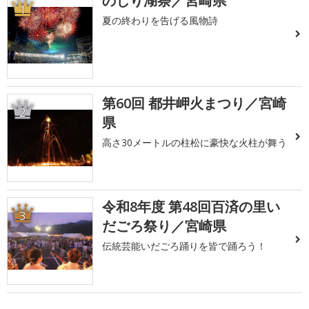
のじり湖祭／宮崎県
1
夏の終わりを告げる風物詩
第60回 都井岬火まつり／宮崎
2
県
高さ30メートルの柱松に豪快な火柱が舞う
令和8年度 第48回百済の里い
3
だごろ祭り／宮崎県
伝統芸能いだごろ踊りを皆で踊ろう！