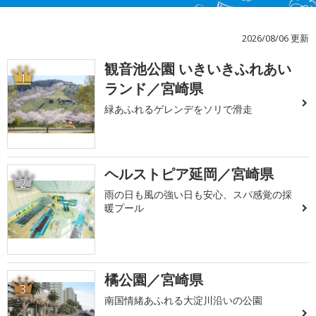
2026/08/06 更新
観音池公園 いきいきふれあい
1
ランド／宮崎県
緑あふれるゲレンデをソリで滑走
ヘルストピア延岡／宮崎県
2
雨の日も風の強い日も安心、スパ感覚の採
暖プール
橘公園／宮崎県
3
南国情緒あふれる大淀川沿いの公園