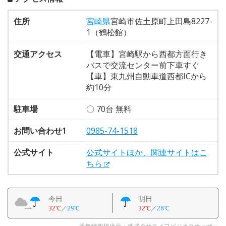
住所
宮崎県
宮崎市佐土原町上田島8227-
1（鶴松館）
交通アクセス
【電車】宮崎駅から西都方面行き
バスで交流センター前下車すぐ
【車】東九州自動車道西都ICから
約10分
駐車場
〇 70台 無料
お問い合わせ1
0985-74-1518
公式サイト
公式サイトほか、関連サイトはこ
ちら
今日
明日
32℃
／
29℃
32℃
／
28℃