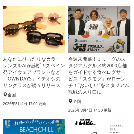
あなたにぴったりなカラー
今週末開幕！Ｊリーグのス
レンズをAIが診断！スペイン
タジアムグルメ約2000店舗
発アイウェアブランドなど
をガイドする食べログサー
「OWNDAYS」イチオシの
ビス「スタモグ」がローン
サングラスが続々リリース
チ！“おいしい”をスタジアム
観戦の入り口に
全国
全国
2026年8月4日 17:00
更新
2026年8月4日 14:50
更新