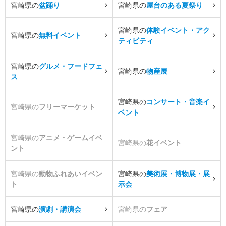
宮崎県の
盆踊り
宮崎県の
屋台のある夏祭り
宮崎県の
体験イベント・アク
宮崎県の
無料イベント
ティビティ
宮崎県の
グルメ・フードフェ
宮崎県の
物産展
ス
宮崎県の
コンサート・音楽イ
宮崎県の
フリーマーケット
ベント
宮崎県の
アニメ・ゲームイベ
宮崎県の
花イベント
ント
宮崎県の
動物ふれあいイベン
宮崎県の
美術展・博物展・展
ト
示会
宮崎県の
演劇・講演会
宮崎県の
フェア