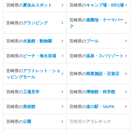
宮崎県の
夏休みスポット
宮崎県の
キャンプ場・BBQ場
宮崎県の
遊園地・テーマパー
宮崎県の
グランピング
ク
宮崎県の
水族館・動物園
宮崎県の
プール
宮崎県の
ビーチ・海水浴場
宮崎県の
温泉・スパリゾート
宮崎県の
アウトレット・ショ
宮崎県の
商業施設・百貨店
ッピングモール
宮崎県の
工場見学
宮崎県の
博物館・科学館
宮崎県の
美術館
宮崎県の
道の駅・SA/PA
宮崎県の
公園
宮崎県の
アスレチック