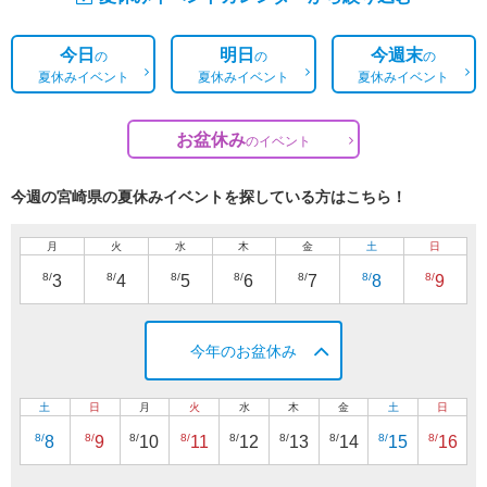
今日
明日
今週末
の
の
の
夏休みイベント
夏休みイベント
夏休みイベント
お盆休み
の
イベント
今週の宮崎県の夏休みイベントを探している方はこちら！
月
火
水
木
金
土
日
8/
8/
8/
8/
8/
8/
8/
3
4
5
6
7
8
9
今年のお盆休み
土
日
月
火
水
木
金
土
日
8/
8/
8/
8/
8/
8/
8/
8/
8/
8
9
10
11
12
13
14
15
16