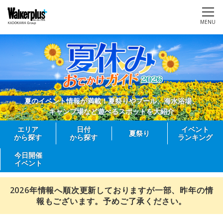
MENU
夏のイベント情報が満載！夏祭りやプール、海水浴場、
キャンプ場など遊べるスポットを大紹介
エリア
日付
イベント
夏祭り
から探す
から探す
ランキング
今日開催
イベント
2026年情報へ順次更新しておりますが一部、昨年の情
報もございます。予めご了承ください。