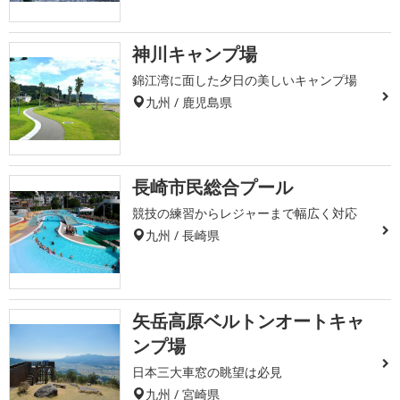
神川キャンプ場
錦江湾に面した夕日の美しいキャンプ場
九州 / 鹿児島県
長崎市民総合プール
競技の練習からレジャーまで幅広く対応
九州 / 長崎県
矢岳高原ベルトンオートキャ
ンプ場
日本三大車窓の眺望は必見
九州 / 宮崎県