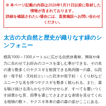
※ 本ページ記載の内容は2026年1月31日以前に取材した
情報が含まれております。
詳細を確認されたい場合には、直接施設へお問い合わせ
ください。
太古の大自然と歴史が織りなす緑のシ
ンフォニー
標高1000～1300メートルに広がる自然休養林。興味や体
力に合わせてお好みのコースを楽しむ事ができる。その名
の通り数多くのヤクスギを観賞できる島内随一の森。仏陀
杉・母子杉・天柱杉といった巨木や双子杉・くぐり杉など
ユニークな名を持つヤクスギを数多く観られる。また、森
を駆け抜ける清らかな小川やせせらぎ、すべてを覆いつく
す緑豊かな苔、四季を通じてさまざまな表情を見せてくれ
る植物の数々、ヤクスギ本来の森の森の姿がここにある。