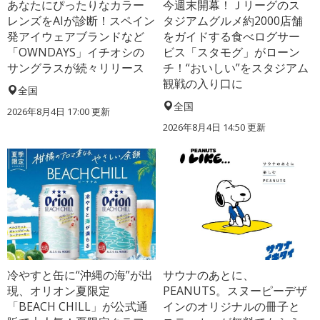
あなたにぴったりなカラー
今週末開幕！Ｊリーグのス
レンズをAIが診断！スペイン
タジアムグルメ約2000店舗
発アイウェアブランドなど
をガイドする食べログサー
「OWNDAYS」イチオシの
ビス「スタモグ」がローン
サングラスが続々リリース
チ！“おいしい”をスタジアム
観戦の入り口に
全国
全国
2026年8月4日 17:00
更新
2026年8月4日 14:50
更新
冷やすと缶に“沖縄の海”が出
サウナのあとに、
現、オリオン夏限定
PEANUTS。スヌーピーデザ
「BEACH CHILL」が公式通
インのオリジナルの冊子と