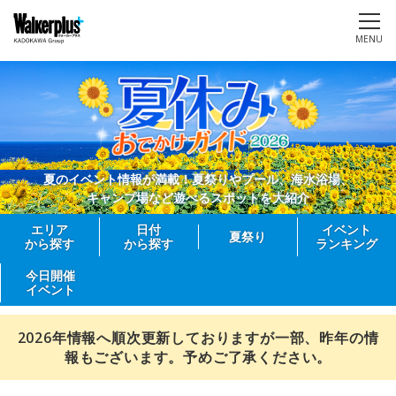
MENU
夏のイベント情報が満載！夏祭りやプール、海水浴場、
キャンプ場など遊べるスポットを大紹介
エリア
日付
イベント
夏祭り
から探す
から探す
ランキング
今日開催
イベント
2026年情報へ順次更新しておりますが一部、昨年の情
報もございます。予めご了承ください。