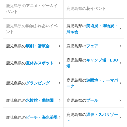
鹿児島県の
アニメ・ゲームイ
鹿児島県の
花イベント
ベント
鹿児島県の
動物ふれあいイベ
鹿児島県の
美術展・博物展・
ント
展示会
鹿児島県の
演劇・講演会
鹿児島県の
フェア
鹿児島県の
キャンプ場・BBQ
鹿児島県の
夏休みスポット
場
鹿児島県の
遊園地・テーマパ
鹿児島県の
グランピング
ーク
鹿児島県の
水族館・動物園
鹿児島県の
プール
鹿児島県の
温泉・スパリゾー
鹿児島県の
ビーチ・海水浴場
ト