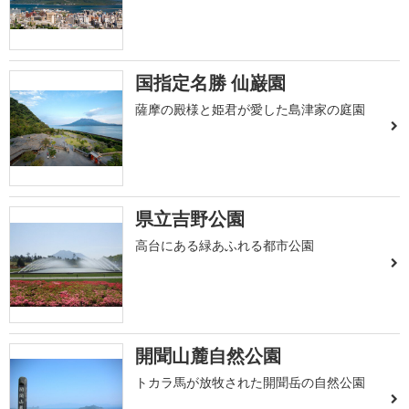
国指定名勝 仙巌園
薩摩の殿様と姫君が愛した島津家の庭園
県立吉野公園
高台にある緑あふれる都市公園
開聞山麓自然公園
トカラ馬が放牧された開聞岳の自然公園