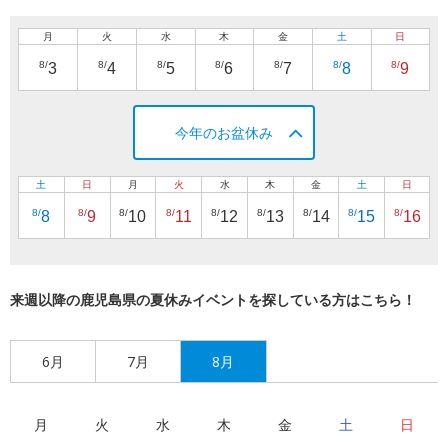
月
火
水
木
金
土
日
8/
8/
8/
8/
8/
8/
8/
3
4
5
6
7
8
9
今年のお盆休み
土
日
月
火
水
木
金
土
日
8/
8/
8/
8/
8/
8/
8/
8/
8/
8
9
10
11
12
13
14
15
16
来週以降の鹿児島県の夏休みイベントを探している方はこちら！
6月
7月
8月
月
火
水
木
金
土
日