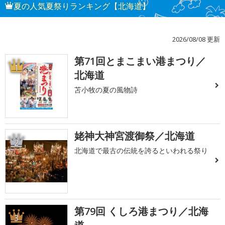
夏の人気夏祭りランキング【北海道】
2026/08/08 更新
第71回とまこまい港まつり／
1
北海道
苫小牧の夏の風物詩
姥神大神宮渡御祭／北海道
2
北海道で最古の伝統を誇るといわれる祭り
第79回 くしろ港まつり／北海
3