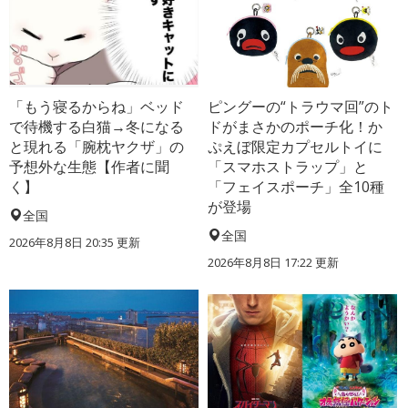
「もう寝るからね」ベッド
ピングーの“トラウマ回”のト
で待機する白猫→冬になる
ドがまさかのポーチ化！か
と現れる「腕枕ヤクザ」の
ぷえぼ限定カプセルトイに
予想外な生態【作者に聞
「スマホストラップ」と
く】
「フェイスポーチ」全10種
が登場
全国
全国
2026年8月8日 20:35
更新
2026年8月8日 17:22
更新