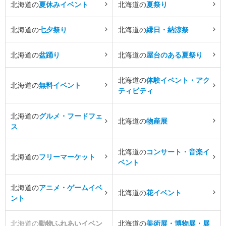
北海道の
夏休みイベント
北海道の
夏祭り
北海道の
七夕祭り
北海道の
縁日・納涼祭
北海道の
盆踊り
北海道の
屋台のある夏祭り
北海道の
体験イベント・アク
北海道の
無料イベント
ティビティ
北海道の
グルメ・フードフェ
北海道の
物産展
ス
北海道の
コンサート・音楽イ
北海道の
フリーマーケット
ベント
北海道の
アニメ・ゲームイベ
北海道の
花イベント
ント
北海道の
動物ふれあいイベン
北海道の
美術展・博物展・展