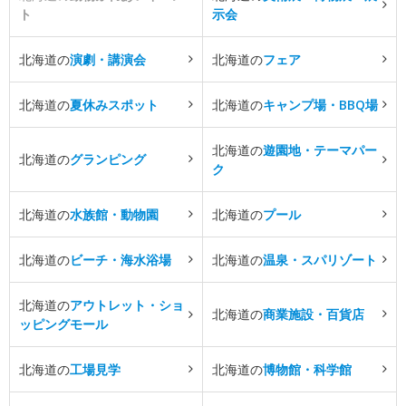
ト
示会
北海道の
演劇・講演会
北海道の
フェア
北海道の
夏休みスポット
北海道の
キャンプ場・BBQ場
北海道の
遊園地・テーマパー
北海道の
グランピング
ク
北海道の
水族館・動物園
北海道の
プール
北海道の
ビーチ・海水浴場
北海道の
温泉・スパリゾート
北海道の
アウトレット・ショ
北海道の
商業施設・百貨店
ッピングモール
北海道の
工場見学
北海道の
博物館・科学館