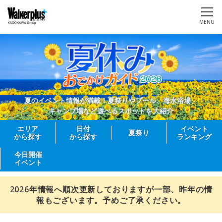
MENU
夏のイベント情報が満載！夏祭りやプール、海水浴場、
キャンプ場など遊べるスポットを大紹介
エリア
日付
イベント
夏祭り
から探す
から探す
ランキング
今日開催
イベント
2026年情報へ順次更新しておりますが一部、昨年の情
報もございます。予めご了承ください。