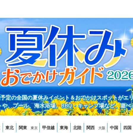
開催予定の全国の夏休みイベント＆おでかけスポットがエ
トや、プール、海水浴場、BBQ・キャンプ場など、遊べ
道
東北
関東
甲信越
東海
北陸
関西
中国
四国
東京
大阪