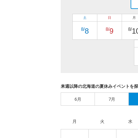
土
日
月
8/
8/
8/
8
9
1
来週以降の北海道の夏休みイベントを
6月
7月
月
火
水