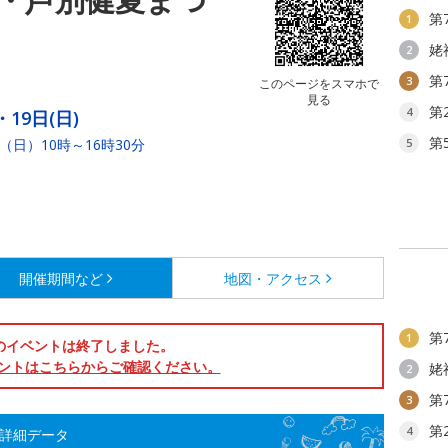
第
1
姥
2
第
3
このページをスマホで
見る
第
4
・19日(日)
第
日（日）10時～16時30分
5
開催期間など
地図・アクセス
第
1
のイベントは終了しました。
ントはこちらからご確認ください。
姥
2
第
3
第
4
の詳細データ