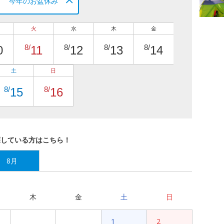
今年のお盆休み
火
水
木
金
8/
8/
8/
8/
0
11
12
13
14
土
日
8/
8/
15
16
探している方はこちら！
8月
木
金
土
日
1
2