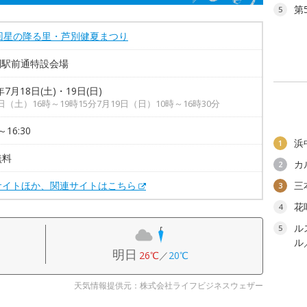
第
5
4回星の降る里・芦別健夏まつり
別駅前通特設会場
年7月18日(土)・19日(日)
8日（土）16時～19時15分7月19日（日）10時～16時30分
～16:30
浜
1
無料
カ
2
サイトほか、関連サイトはこちら
三
3
花
4
ル
5
ル
明日
26℃
／
20℃
天気情報提供元：株式会社ライフビジネスウェザー