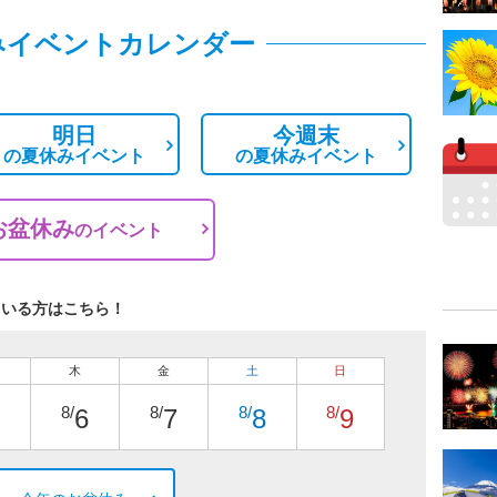
みイベントカレンダー
明日
今週末
の
夏休みイベント
の
夏休みイベント
お盆休み
の
イベント
ている方はこちら！
木
金
土
日
8/
8/
8/
8/
6
7
8
9