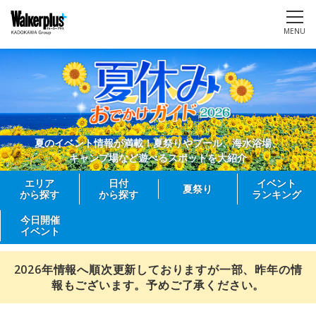
MENU
夏のイベント情報が満載！夏祭りやプール、海水浴場、
キャンプ場など遊べるスポットを大紹介
エリア
日付
イベント
夏祭り
から探す
から探す
ランキング
今日開催
イベント
2026年情報へ順次更新しておりますが一部、昨年の情
報もございます。予めご了承ください。