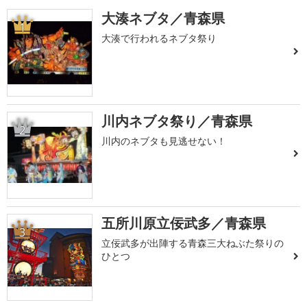
大湊ネブタ／青森県
1
大湊で行われるネブタ祭り
川内ネブタ祭り／青森県
2
川内のネブタも見逃せない！
五所川原立佞武多／青森県
3
立佞武多が出陣する青森三大ねぶた祭りの
ひとつ