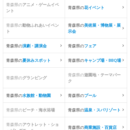
青森県の
アニメ・ゲームイベ
青森県の
花イベント
ント
青森県の
動物ふれあいイベン
青森県の
美術展・博物展・展
ト
示会
青森県の
演劇・講演会
青森県の
フェア
青森県の
夏休みスポット
青森県の
キャンプ場・BBQ場
青森県の
遊園地・テーマパー
青森県の
グランピング
ク
青森県の
水族館・動物園
青森県の
プール
青森県の
ビーチ・海水浴場
青森県の
温泉・スパリゾート
青森県の
アウトレット・ショ
青森県の
商業施設・百貨店