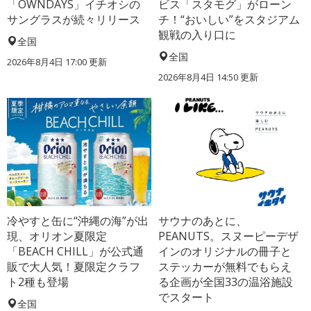
「OWNDAYS」イチオシの
ビス「スタモグ」がローン
サングラスが続々リリース
チ！“おいしい”をスタジアム
観戦の入り口に
全国
全国
2026年8月4日 17:00
更新
2026年8月4日 14:50
更新
冷やすと缶に“沖縄の海”が出
サウナのあとに、
現、オリオン夏限定
PEANUTS。スヌーピーデザ
「BEACH CHILL」が公式通
インのオリジナルの冊子と
販で大人気！夏限定クラフ
ステッカーが無料でもらえ
ト2種も登場
る企画が全国33の温浴施設
でスタート
全国