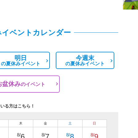
みイベントカレンダー
明日
今週末
の
夏休みイベント
の
夏休みイベント
お盆休み
の
イベント
ている方はこちら！
木
金
土
日
8/
8/
8/
8/
6
7
8
9