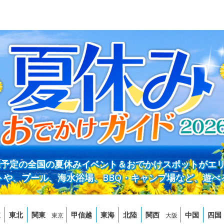
開催予定の全国の夏休みイベント＆おでかけスポットがエ
トや、プール、海水浴場、BBQ・キャンプ場など、遊べ
道
東北
関東
甲信越
東海
北陸
関西
中国
四国
東京
大阪