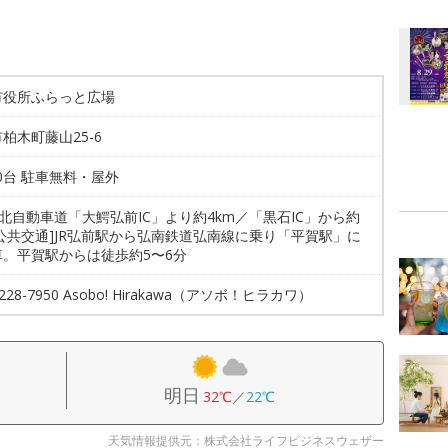
市役所ふらっと広場
柏木町藤山25-6
80台 駐車無料・屋外
東北自動車道「大鰐弘前IC」より約4km／「黒石IC」から約
[公共交通]JR弘前駅から弘南鉄道弘南線に乗り「平賀駅」に
車。平賀駅からは徒歩約5〜6分
6228-7950 Asobo! Hirakawa（アソボ！ヒラカワ）
明日
32℃
／
22℃
天気情報提供元：株式会社ライフビジネスウェザー