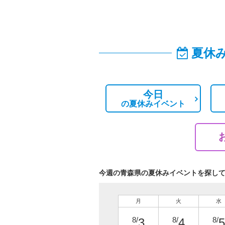
夏休
今日
の
夏休みイベント
今週の青森県の夏休みイベントを探し
月
火
水
8/
8/
8/
3
4
5