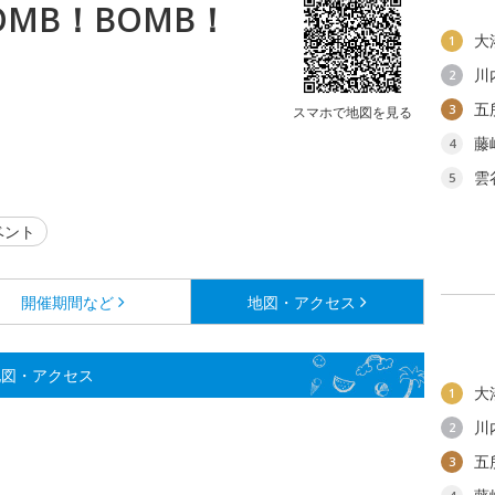
MB！BOMB！
大
1
川
2
五
3
スマホで地図を見る
藤
4
雲
5
ベント
開催期間など
地図・アクセス
地図・アクセス
大
1
川
2
五
3