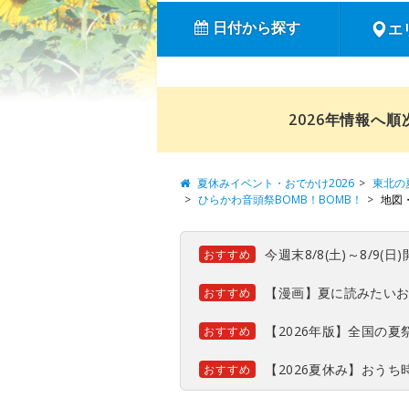
日付から探す
エ
2026年情報へ
夏休みイベント・おでかけ2026
東北の
ひらかわ音頭祭BOMB！BOMB！
地図
今週末8/8(土)～8/9
おすすめ
【漫画】夏に読みたい
おすすめ
【2026年版】全国の
おすすめ
【2026夏休み】おう
おすすめ