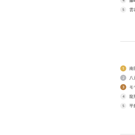
藤
4
雲
5
南
1
八
2
モ
3
龍
4
平
5