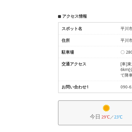
アクセス情報
スポット名
平川
住所
平川市
駐車場
〇 2
交通アクセス
[車]
6km
て降
お問い合わせ1
090-
今日
29℃
／
23℃