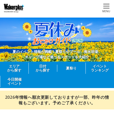
MENU
夏のイベント情報が満載！夏祭りやプール、海水浴場、
キャンプ場など遊べるスポットを大紹介
エリア
日付
イベント
夏祭り
から探す
から探す
ランキング
今日開催
イベント
2026年情報へ順次更新しておりますが一部、昨年の情
報もございます。予めご了承ください。