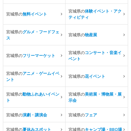
宮城県の
体験イベント・アク
宮城県の
無料イベント
ティビティ
宮城県の
グルメ・フードフェ
宮城県の
物産展
ス
宮城県の
コンサート・音楽イ
宮城県の
フリーマーケット
ベント
宮城県の
アニメ・ゲームイベ
宮城県の
花イベント
ント
宮城県の
動物ふれあいイベン
宮城県の
美術展・博物展・展
ト
示会
宮城県の
演劇・講演会
宮城県の
フェア
宮城県の
夏休みスポット
宮城県の
キャンプ場・BBQ場