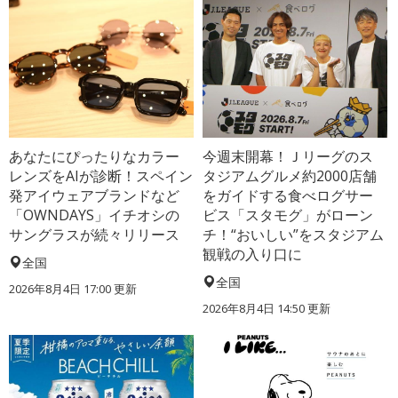
あなたにぴったりなカラー
今週末開幕！Ｊリーグのス
レンズをAIが診断！スペイン
タジアムグルメ約2000店舗
発アイウェアブランドなど
をガイドする食べログサー
「OWNDAYS」イチオシの
ビス「スタモグ」がローン
サングラスが続々リリース
チ！“おいしい”をスタジアム
観戦の入り口に
全国
全国
2026年8月4日 17:00
更新
2026年8月4日 14:50
更新