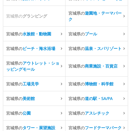
宮城県の
遊園地・テーマパー
宮城県の
グランピング
ク
宮城県の
水族館・動物園
宮城県の
プール
宮城県の
ビーチ・海水浴場
宮城県の
温泉・スパリゾート
宮城県の
アウトレット・ショ
宮城県の
商業施設・百貨店
ッピングモール
宮城県の
工場見学
宮城県の
博物館・科学館
宮城県の
美術館
宮城県の
道の駅・SA/PA
宮城県の
公園
宮城県の
アスレチック
宮城県の
タワー・展望施設
宮城県の
フードテーマパーク