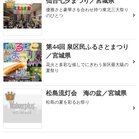
仙台七夕まつり／宮城県
1
優雅さと豪華さを合わせ持つ東北三大祭り
のひとつ
第44回 泉区民ふるさとまつり
2
／宮城県
花火と多彩な催しでにぎわう泉区最大級の
夏祭り
松島流灯会 海の盆／宮城県
3
松島の夏を彩るお祭り