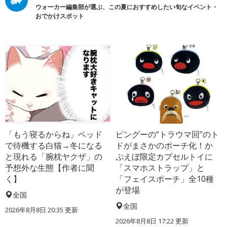
ウォーカー編集部が選ぶ、この夏におすすめしたい旬なイベント・
おでかけスポット
「もう寝るからね」ベッド
ピングーの“トラウマ回”のト
で待機する白猫→冬になる
ドがまさかのポーチ化！か
と現れる「腕枕ヤクザ」の
ぷえぼ限定カプセルトイに
予想外な生態【作者に聞
「スマホストラップ」と
く】
「フェイスポーチ」全10種
が登場
全国
全国
2026年8月8日 20:35
更新
2026年8月8日 17:22
更新