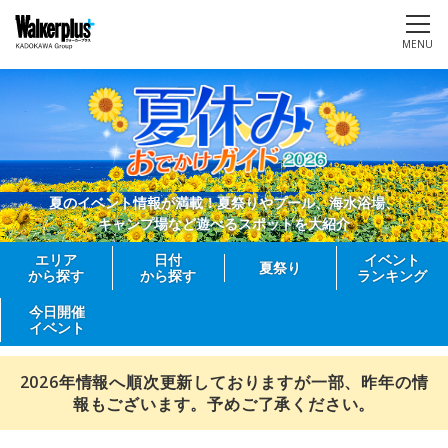
MENU
夏のイベント情報が満載！夏祭りやプール、海水浴場、
キャンプ場など遊べるスポットを大紹介
エリア
日付
イベント
夏祭り
から探す
から探す
ランキング
今日開催
イベント
2026年情報へ順次更新しておりますが一部、昨年の情
報もございます。予めご了承ください。