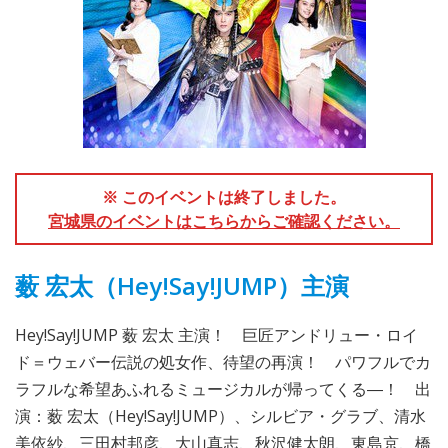
※ このイベントは終了しました。
宮城県のイベントはこちらからご確認ください。
薮 宏太（Hey!Say!JUMP）主演
Hey!Say!JUMP 薮 宏太 主演！ 巨匠アンドリュー・ロイ
ド＝ウェバー伝説の処女作、待望の再演！ パワフルでカ
ラフルな希望あふれるミュージカルが帰ってくる―！ 出
演：薮 宏太（Hey!Say!JUMP）、シルビア・グラブ、清水
美依紗、三田村邦彦、大山真志、秋沢健太朗、東島京、橋