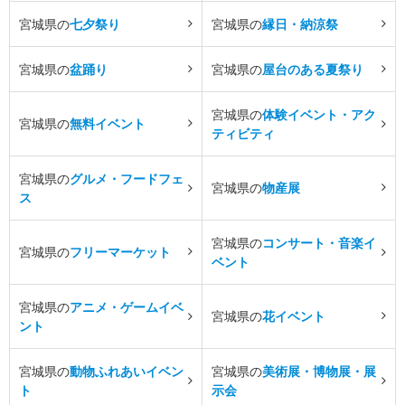
宮城県の
七夕祭り
宮城県の
縁日・納涼祭
宮城県の
盆踊り
宮城県の
屋台のある夏祭り
宮城県の
体験イベント・アク
宮城県の
無料イベント
ティビティ
宮城県の
グルメ・フードフェ
宮城県の
物産展
ス
宮城県の
コンサート・音楽イ
宮城県の
フリーマーケット
ベント
宮城県の
アニメ・ゲームイベ
宮城県の
花イベント
ント
宮城県の
動物ふれあいイベン
宮城県の
美術展・博物展・展
ト
示会