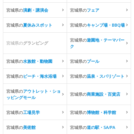
宮城県の
演劇・講演会
宮城県の
フェア
宮城県の
夏休みスポット
宮城県の
キャンプ場・BBQ場
宮城県の
遊園地・テーマパー
宮城県の
グランピング
ク
宮城県の
水族館・動物園
宮城県の
プール
宮城県の
ビーチ・海水浴場
宮城県の
温泉・スパリゾート
宮城県の
アウトレット・ショ
宮城県の
商業施設・百貨店
ッピングモール
宮城県の
工場見学
宮城県の
博物館・科学館
宮城県の
美術館
宮城県の
道の駅・SA/PA