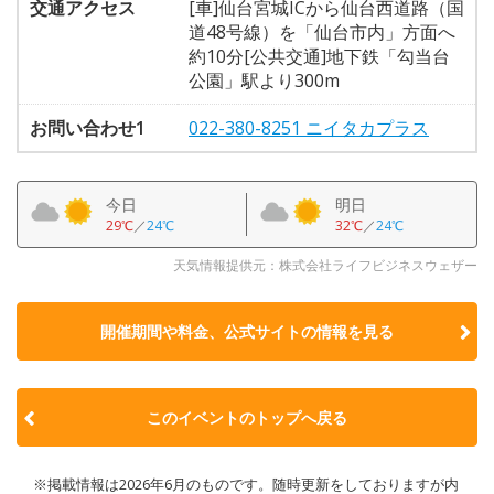
交通アクセス
[車]仙台宮城ICから仙台西道路（国
道48号線）を「仙台市内」方面へ
約10分[公共交通]地下鉄「勾当台
公園」駅より300m
お問い合わせ1
022-380-8251 ニイタカプラス
今日
明日
29℃
／
24℃
32℃
／
24℃
天気情報提供元：株式会社ライフビジネスウェザー
開催期間や料金、公式サイトの
情報を見る
このイベントのトップへ戻る
※掲載情報は2026年6月のものです。随時更新をしておりますが内