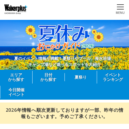
MENU
夏のイベント情報が満載！夏祭りやプール、海水浴場、
キャンプ場など遊べるスポットを大紹介
エリア
日付
イベント
夏祭り
から探す
から探す
ランキング
今日開催
イベント
2026年情報へ順次更新しておりますが一部、昨年の情
報もございます。予めご了承ください。