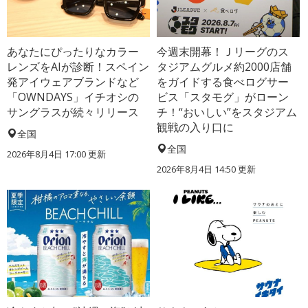
あなたにぴったりなカラー
今週末開幕！Ｊリーグのス
レンズをAIが診断！スペイン
タジアムグルメ約2000店舗
発アイウェアブランドなど
をガイドする食べログサー
「OWNDAYS」イチオシの
ビス「スタモグ」がローン
サングラスが続々リリース
チ！“おいしい”をスタジアム
観戦の入り口に
全国
全国
2026年8月4日 17:00
更新
2026年8月4日 14:50
更新