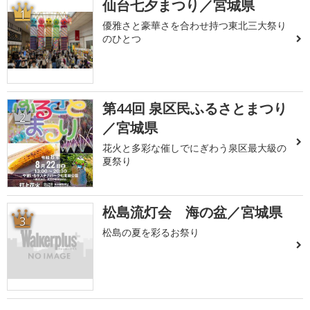
仙台七夕まつり／宮城県
1
優雅さと豪華さを合わせ持つ東北三大祭り
のひとつ
第44回 泉区民ふるさとまつり
2
／宮城県
花火と多彩な催しでにぎわう泉区最大級の
夏祭り
松島流灯会 海の盆／宮城県
3
松島の夏を彩るお祭り