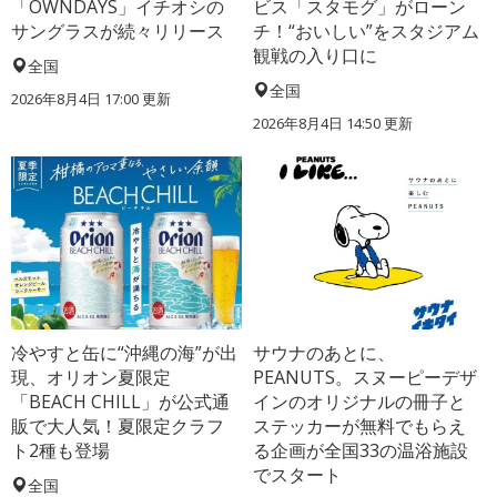
「OWNDAYS」イチオシの
ビス「スタモグ」がローン
サングラスが続々リリース
チ！“おいしい”をスタジアム
観戦の入り口に
全国
全国
2026年8月4日 17:00
更新
2026年8月4日 14:50
更新
冷やすと缶に“沖縄の海”が出
サウナのあとに、
現、オリオン夏限定
PEANUTS。スヌーピーデザ
「BEACH CHILL」が公式通
インのオリジナルの冊子と
販で大人気！夏限定クラフ
ステッカーが無料でもらえ
ト2種も登場
る企画が全国33の温浴施設
でスタート
全国