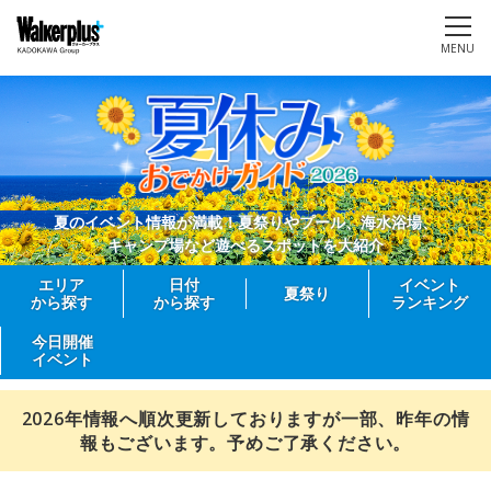
MENU
夏のイベント情報が満載！夏祭りやプール、海水浴場、
キャンプ場など遊べるスポットを大紹介
エリア
日付
イベント
夏祭り
から探す
から探す
ランキング
今日開催
イベント
2026年情報へ順次更新しておりますが一部、昨年の情
報もございます。予めご了承ください。