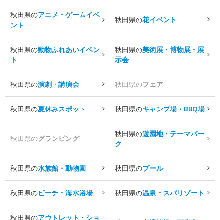
秋田県の
アニメ・ゲームイベ
秋田県の
花イベント
ント
秋田県の
動物ふれあいイベン
秋田県の
美術展・博物展・展
ト
示会
秋田県の
演劇・講演会
秋田県の
フェア
秋田県の
夏休みスポット
秋田県の
キャンプ場・BBQ場
秋田県の
遊園地・テーマパー
秋田県の
グランピング
ク
秋田県の
水族館・動物園
秋田県の
プール
秋田県の
ビーチ・海水浴場
秋田県の
温泉・スパリゾート
秋田県の
アウトレット・ショ