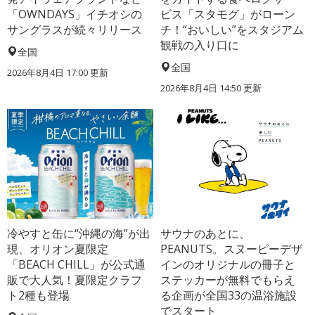
「OWNDAYS」イチオシの
ビス「スタモグ」がローン
サングラスが続々リリース
チ！“おいしい”をスタジアム
観戦の入り口に
全国
全国
2026年8月4日 17:00
更新
2026年8月4日 14:50
更新
冷やすと缶に“沖縄の海”が出
サウナのあとに、
現、オリオン夏限定
PEANUTS。スヌーピーデザ
「BEACH CHILL」が公式通
インのオリジナルの冊子と
販で大人気！夏限定クラフ
ステッカーが無料でもらえ
ト2種も登場
る企画が全国33の温浴施設
でスタート