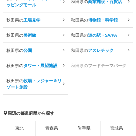
秋田県の
商業施設・百貨店
ッピングモール
秋田県の
工場見学
秋田県の
博物館・科学館
秋田県の
美術館
秋田県の
道の駅・SA/PA
秋田県の
公園
秋田県の
アスレチック
秋田県の
タワー・展望施設
秋田県の
フードテーマパーク
秋田県の
牧場・レジャー＆リ
ゾート施設
周辺の都道府県から探す
東北
青森県
岩手県
宮城県