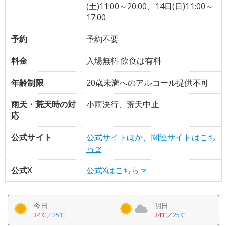
(土)11:00～20:00、14日(日)11:00～
17:00
予約
予約不要
料金
入場無料 飲食は有料
年齢制限
20歳未満へのアルコール提供不可
雨天・荒天時の対
小雨決行、荒天中止
応
公式サイト
公式サイトほか、関連サイトはこち
ら
公式X
公式Xはこちら
今日
明日
34℃
／
25℃
34℃
／
25℃