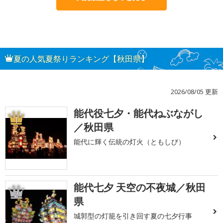
夏の人気夏祭りランキング【秋田県】
2026/08/05 更新
能代役七夕・能代ねぶながし
1
／秋田県
能代に輝く伝統の灯火（ともしび）
能代七夕 天空の不夜城／秋田
2
県
城郭型の灯籠を引き回す夏の七夕行事