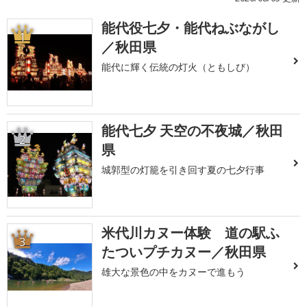
能代役七夕・能代ねぶながし
1
／秋田県
能代に輝く伝統の灯火（ともしび）
能代七夕 天空の不夜城／秋田
2
県
城郭型の灯籠を引き回す夏の七夕行事
米代川カヌー体験 道の駅ふ
3
たついプチカヌー／秋田県
雄大な景色の中をカヌーで進もう