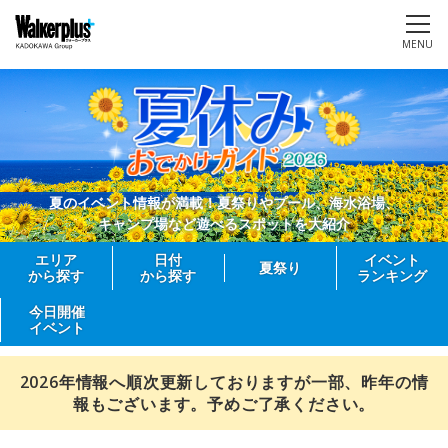
MENU
夏のイベント情報が満載！夏祭りやプール、海水浴場、
キャンプ場など遊べるスポットを大紹介
エリア
日付
イベント
夏祭り
から探す
から探す
ランキング
今日開催
イベント
2026年情報へ順次更新しておりますが一部、昨年の情
報もございます。予めご了承ください。