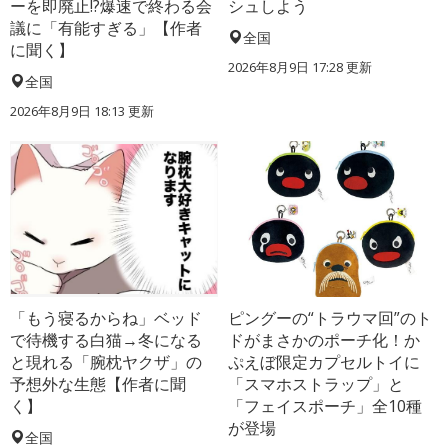
ーを即廃止!?爆速で終わる会
シュしよう
議に「有能すぎる」【作者
全国
に聞く】
2026年8月9日 17:28
更新
全国
2026年8月9日 18:13
更新
「もう寝るからね」ベッド
ピングーの“トラウマ回”のト
で待機する白猫→冬になる
ドがまさかのポーチ化！か
と現れる「腕枕ヤクザ」の
ぷえぼ限定カプセルトイに
予想外な生態【作者に聞
「スマホストラップ」と
く】
「フェイスポーチ」全10種
が登場
全国