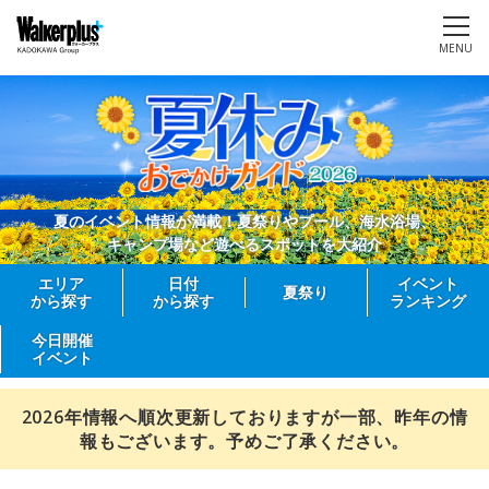
MENU
夏のイベント情報が満載！夏祭りやプール、海水浴場、
キャンプ場など遊べるスポットを大紹介
エリア
日付
イベント
夏祭り
から探す
から探す
ランキング
今日開催
イベント
2026年情報へ順次更新しておりますが一部、昨年の情
報もございます。予めご了承ください。