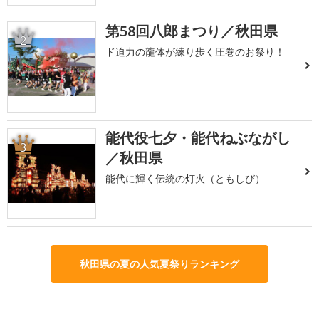
第58回八郎まつり／秋田県
2
ド迫力の龍体が練り歩く圧巻のお祭り！
能代役七夕・能代ねぶながし
3
／秋田県
能代に輝く伝統の灯火（ともしび）
秋田県の夏の人気夏祭りランキング