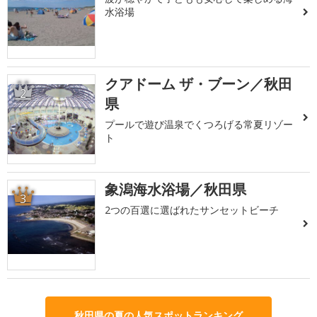
水浴場
クアドーム ザ・ブーン／秋田
2
県
プールで遊び温泉でくつろげる常夏リゾー
ト
象潟海水浴場／秋田県
3
2つの百選に選ばれたサンセットビーチ
秋田県の夏の人気スポットランキング