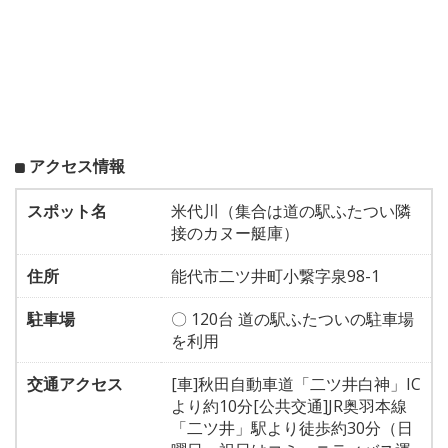
アクセス情報
スポット名
米代川（集合は道の駅ふたつい隣
接のカヌー艇庫）
住所
能代市二ツ井町小繋字泉98-1
駐車場
〇 120台 道の駅ふたついの駐車場
を利用
交通アクセス
[車]秋田自動車道「二ツ井白神」IC
より約10分[公共交通]JR奥羽本線
「二ツ井」駅より徒歩約30分（日