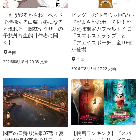
「もう寝るからね」ベッド
ピングーの“トラウマ回”のト
で待機する白猫→冬になる
ドがまさかのポーチ化！か
と現れる「腕枕ヤクザ」の
ぷえぼ限定カプセルトイに
予想外な生態【作者に聞
「スマホストラップ」と
く】
「フェイスポーチ」全10種
が登場
全国
全国
2026年8月8日 20:35
更新
2026年8月8日 17:22
更新
関西の日帰り温泉37選！夏
【映画ランキング】『スパ
の琵琶湖や有馬でリフレッ
イダーマン』シリーズ最高