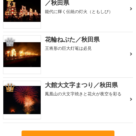
／秋田県
能代に輝く伝統の灯火（ともしび）
花輪ねぷた／秋田県
2
王将形の巨大灯篭は必見
大館大文字まつり／秋田県
3
鳳凰山の大文字焼きと花火が夜空を彩る