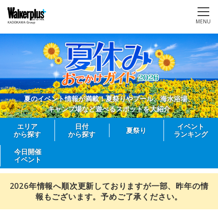
MENU
夏のイベント情報が満載！夏祭りやプール、海水浴場、
キャンプ場など遊べるスポットを大紹介
エリア
日付
イベント
夏祭り
から探す
から探す
ランキング
今日開催
イベント
2026年情報へ順次更新しておりますが一部、昨年の情
報もございます。予めご了承ください。