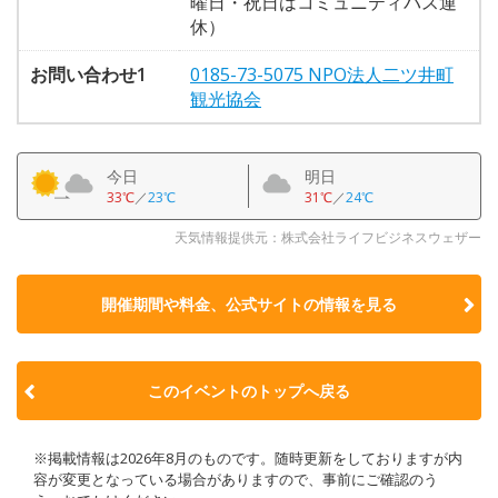
曜日・祝日はコミュニティバス運
休）
お問い合わせ1
0185-73-5075 NPO法人二ツ井町
観光協会
今日
明日
33℃
／
23℃
31℃
／
24℃
天気情報提供元：株式会社ライフビジネスウェザー
開催期間や料金、公式サイトの
情報を見る
このイベントのトップへ戻る
※掲載情報は2026年8月のものです。随時更新をしておりますが内
容が変更となっている場合がありますので、事前にご確認のう