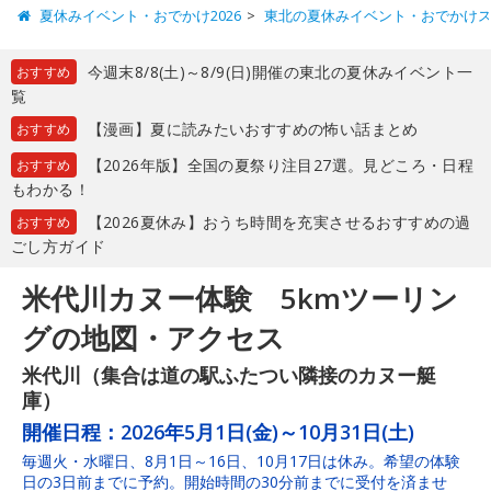
夏休みイベント・おでかけ2026
東北の夏休みイベント・おでかけ
今週末8/8(土)～8/9(日)開催の東北の夏休みイベント一
おすすめ
覧
【漫画】夏に読みたいおすすめの怖い話まとめ
おすすめ
【2026年版】全国の夏祭り注目27選。見どころ・日程
おすすめ
もわかる！
【2026夏休み】おうち時間を充実させるおすすめの過
おすすめ
ごし方ガイド
米代川カヌー体験 5kmツーリン
グの地図・アクセス
米代川（集合は道の駅ふたつい隣接のカヌー艇
庫）
開催日程：
2026年5月1日(金)～10月31日(土)
毎週火・水曜日、8月1日～16日、10月17日は休み。希望の体験
日の3日前までに予約。開始時間の30分前までに受付を済ませ