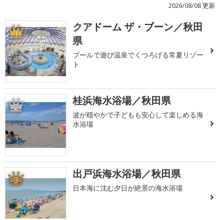
2026/08/08 更新
クアドーム ザ・ブーン／秋田
1
県
プールで遊び温泉でくつろげる常夏リゾー
ト
桂浜海水浴場／秋田県
2
波が穏やかで子どもも安心して楽しめる海
水浴場
出戸浜海水浴場／秋田県
3
日本海に沈む夕日が絶景の海水浴場