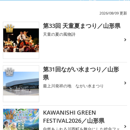
2026/08/09 更新
第33回 天童夏まつり／山形県
1
天童の夏の風物詩
第31回ながい水まつり／山形
2
県
最上川発祥の地 ながい水まつり
KAWANISHI GREEN
3
FESTIVAL2026／山形県
自然あふれる川西町を舞台にした総合フェ