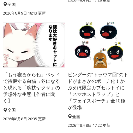
2026年8月9日 17:28
更新
全国
2026年8月9日 18:13
更新
「もう寝るからね」ベッド
ピングーの“トラウマ回”のト
で待機する白猫→冬になる
ドがまさかのポーチ化！か
と現れる「腕枕ヤクザ」の
ぷえぼ限定カプセルトイに
予想外な生態【作者に聞
「スマホストラップ」と
く】
「フェイスポーチ」全10種
が登場
全国
全国
2026年8月8日 20:35
更新
2026年8月8日 17:22
更新