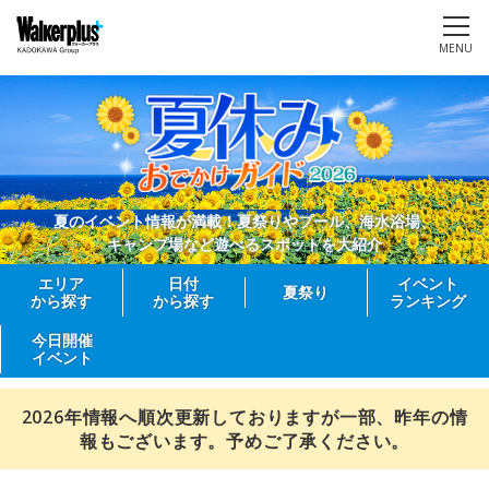
MENU
夏のイベント情報が満載！夏祭りやプール、海水浴場、
キャンプ場など遊べるスポットを大紹介
エリア
日付
イベント
夏祭り
から探す
から探す
ランキング
今日開催
イベント
2026年情報へ順次更新しておりますが一部、昨年の情
報もございます。予めご了承ください。