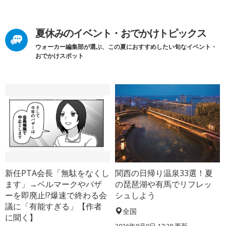
夏休みのイベント・おでかけトピックス
ウォーカー編集部が選ぶ、この夏におすすめしたい旬なイベント・
おでかけスポット
新任PTA会長「無駄をなくし
関西の日帰り温泉33選！夏
ます」→ベルマークやバザ
の琵琶湖や有馬でリフレッ
ーを即廃止!?爆速で終わる会
シュしよう
議に「有能すぎる」【作者
全国
に聞く】