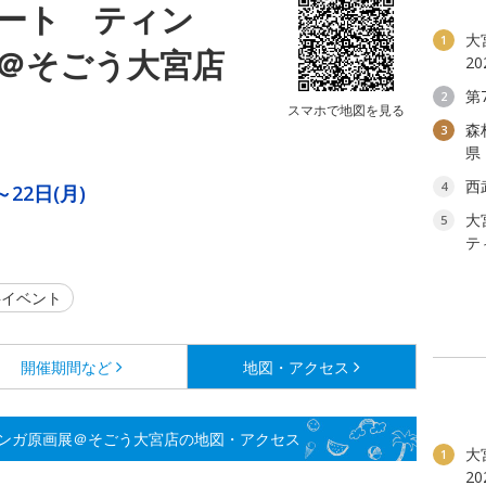
ート ティン
大
1
＠そごう大宮店
2
第
2
スマホで地図を見る
森
3
県
西
4
～22日(月)
大
5
テ
イベント
開催期間など
地図・アクセス
ンガ原画展＠そごう大宮店の地図・アクセス
大
1
2