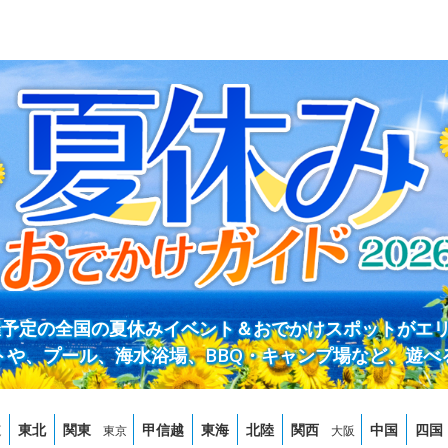
開催予定の全国の夏休みイベント＆おでかけスポットがエ
トや、プール、海水浴場、BBQ・キャンプ場など、遊べ
道
東北
関東
甲信越
東海
北陸
関西
中国
四国
東京
大阪