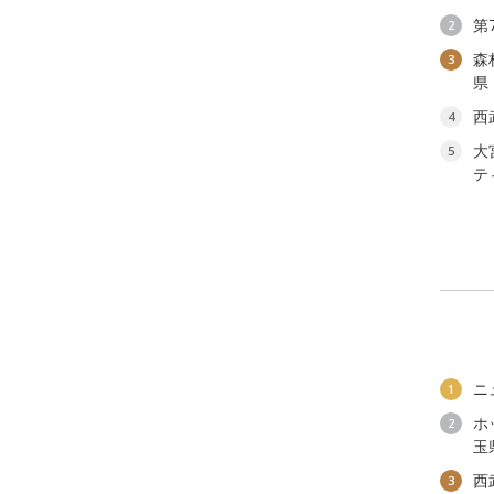
第
2
森
3
県
西
4
大
5
テ
ニ
1
ホ
2
玉
西
3