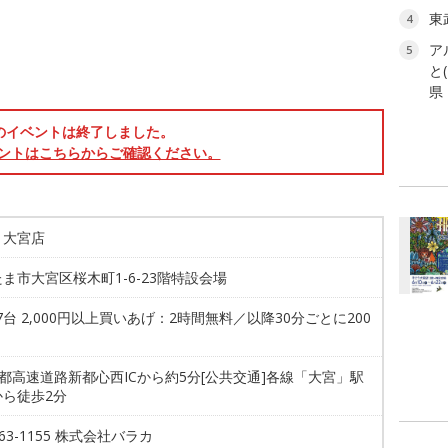
東
4
ア
5
と
県
のイベントは終了しました。
ントはこちらからご確認ください。
う大宮店
ま市大宮区桜木町1-6-23階特設会場
87台 2,000円以上買いあげ：2時間無料／以降30分ごとに200
首都高速道路新都心西ICから約5分[公共交通]各線「大宮」駅
から徒歩2分
763-1155 株式会社バラカ