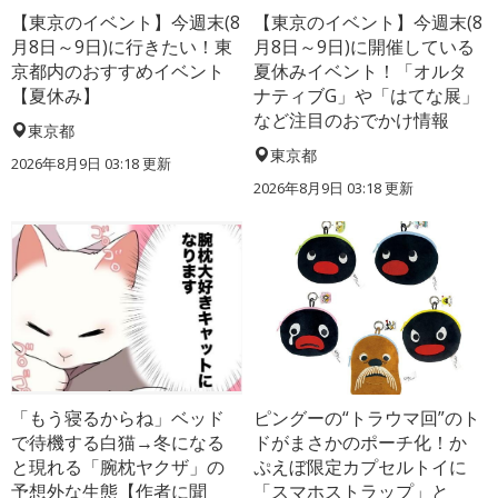
【東京のイベント】今週末(8
【東京のイベント】今週末(8
月8日～9日)に行きたい！東
月8日～9日)に開催している
京都内のおすすめイベント
夏休みイベント！「オルタ
【夏休み】
ナティブG」や「はてな展」
など注目のおでかけ情報
東京都
東京都
2026年8月9日 03:18
更新
2026年8月9日 03:18
更新
「もう寝るからね」ベッド
ピングーの“トラウマ回”のト
で待機する白猫→冬になる
ドがまさかのポーチ化！か
と現れる「腕枕ヤクザ」の
ぷえぼ限定カプセルトイに
予想外な生態【作者に聞
「スマホストラップ」と