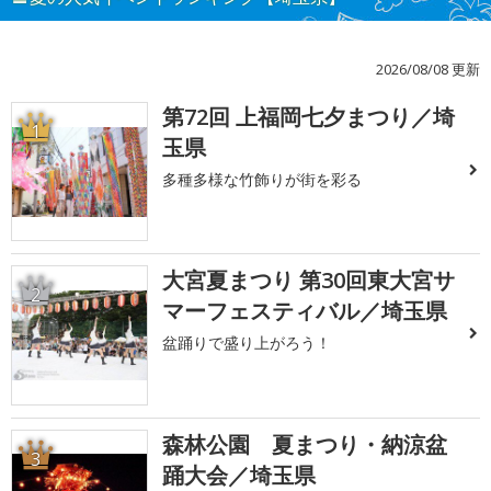
2026/08/08 更新
第72回 上福岡七夕まつり／埼
1
玉県
多種多様な竹飾りが街を彩る
大宮夏まつり 第30回東大宮サ
2
マーフェスティバル／埼玉県
盆踊りで盛り上がろう！
森林公園 夏まつり・納涼盆
3
踊大会／埼玉県