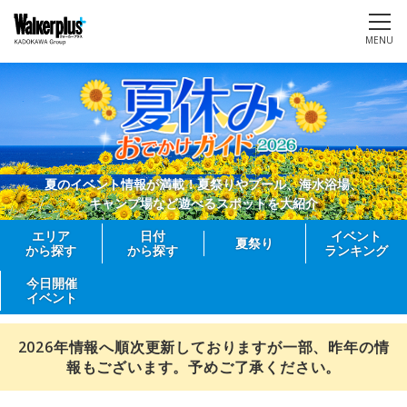
MENU
夏のイベント情報が満載！夏祭りやプール、海水浴場、
キャンプ場など遊べるスポットを大紹介
エリア
日付
イベント
夏祭り
から探す
から探す
ランキング
今日開催
イベント
2026年情報へ順次更新しておりますが一部、昨年の情
報もございます。予めご了承ください。