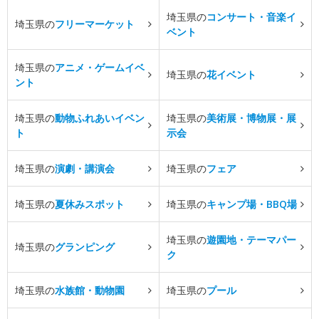
埼玉県の
コンサート・音楽イ
埼玉県の
フリーマーケット
ベント
埼玉県の
アニメ・ゲームイベ
埼玉県の
花イベント
ント
埼玉県の
動物ふれあいイベン
埼玉県の
美術展・博物展・展
ト
示会
埼玉県の
演劇・講演会
埼玉県の
フェア
埼玉県の
夏休みスポット
埼玉県の
キャンプ場・BBQ場
埼玉県の
遊園地・テーマパー
埼玉県の
グランピング
ク
埼玉県の
水族館・動物園
埼玉県の
プール