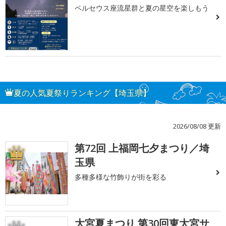
ペルセウス座流星群と夏の星空を楽しもう
夏の人気夏祭りランキング【埼玉県】
2026/08/08 更新
第72回 上福岡七夕まつり／埼
1
玉県
多種多様な竹飾りが街を彩る
大宮夏まつり 第30回東大宮サ