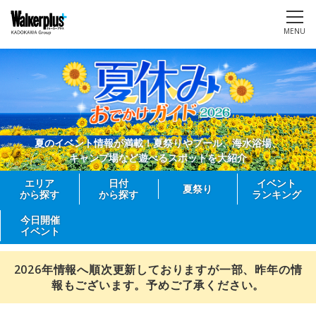
MENU
夏のイベント情報が満載！夏祭りやプール、海水浴場、
キャンプ場など遊べるスポットを大紹介
エリア
日付
イベント
夏祭り
から探す
から探す
ランキング
今日開催
イベント
2026年情報へ順次更新しておりますが一部、昨年の情
報もございます。予めご了承ください。