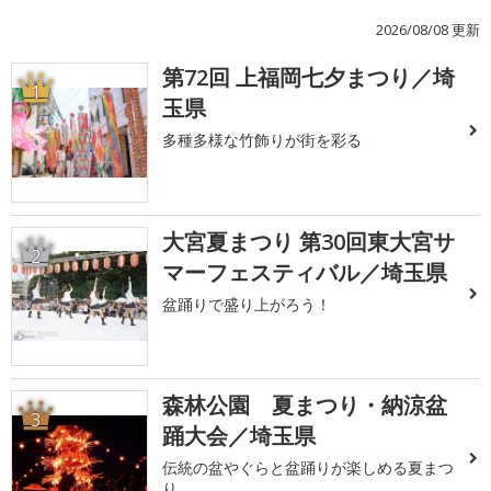
2026/08/08 更新
第72回 上福岡七夕まつり／埼
1
玉県
多種多様な竹飾りが街を彩る
大宮夏まつり 第30回東大宮サ
2
マーフェスティバル／埼玉県
盆踊りで盛り上がろう！
森林公園 夏まつり・納涼盆
3
踊大会／埼玉県
伝統の盆やぐらと盆踊りが楽しめる夏まつ
り